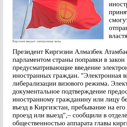
иност
приня
смогу
отпра
власт
Киргизия вводит электронные визы
Президент Киргизии Алмазбек Атамба
парламентом страны поправки в закон
предусматривающие введение электро
иностранных граждан. "Электронная ви
либерализации визового режима. Элект
документальное подтверждение предо
иностранному гражданину или лицу бе
въезд в Киргизстан, пребывание на его
проезд или выезд",– сообщили в отделе
общественностью аппарата главы кирги