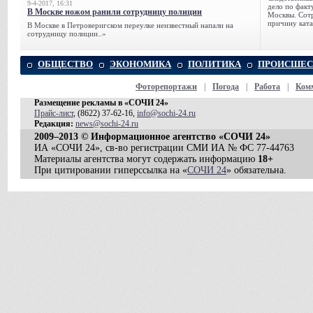
9-4-2017, 16:31
дело по факт
В Москве ножом ранили сотрудницу полиции
Москвы. Сотр
причину ката
В Москве в Петроверигском переулке неизвестный напали на
сотрудницу полиции..»
ОБЩЕСТВО
ЭКОНОМИКА
ПОЛИТИКА
ПРОИСШЕС
Фоторепортажи
|
Погода
|
Работа
|
Ком
Размещение рекламы в «СОЧИ 24»
Прайс-лист
, (8622) 37-62-16,
info@sochi-24.ru
Редакция:
news@sochi-24.ru
2009–2013 © Информационное агентство «СОЧИ 24»
ИА «СОЧИ 24», св-во регистрации СМИ ИА № ФС 77-44763
Материалы агентства могут содержать информацию
18+
При цитировании гиперссылка на «
СОЧИ 24
» обязательна.