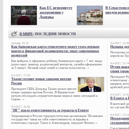
Как ЕС игнорирует
В Севастопол
захоронения у
введен режи
Донецка
В МИРЕ
: ПОСЛЕДНИЕ НОВОСТИ
сегодня, 01:52
9-4-2017, 15:30
Как банковская карта семилетнего может стать первым
Названа да
шагом к финансовой независимости: опыт современных
Похороны сов
родителей
апреля на Тр
Как выбрать и оформить ребёнку банковскую карту с 7 лет: виды
9-4-2017, 15:14
junior-карт, лимиты, родительский контроль, онлайн-оформление
Путин выра
за 5 минут. Личный опыт семей и советы психологов...»
серии тера
9-4-2017, 17:30
Президент Р
Трамп готовит новые санкции против
египетскому 
России
взрывов, кот
арабской рес
Президент США Дональд Трамп может ввести
новые санкции против России. В Вашингтоне
9-4-2017, 13:45
начали обсуждать ограничительные меры в связи ситуацией в
В Египте в 
Сирии...»
В коптской ц
9-4-2017, 16:46
по случаю Ве
"ИГ" взяло ответственность за теракты в Египте
9-4-2017, 13:13
Запрещенная в России террористическая организация "Исламское
Неожиданны
государство" взяла на себя ответственность за взрывы в
столкновен
египетских городах Танта и Александрия, передает Reuters..»
Следственный