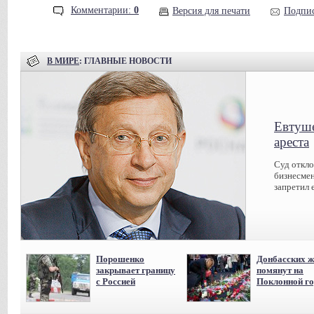
Комментарии:
0
Версия для печати
Подпис
В МИРЕ
: ГЛАВНЫЕ НОВОСТИ
Евтуше
ареста
Суд откл
бизнесмен
запретил 
Порошенко
Донбасских ж
закрывает границу
помянут на
с Россией
Поклонной го