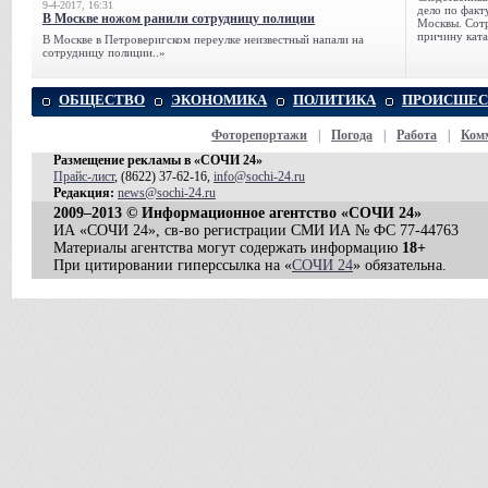
9-4-2017, 16:31
дело по факт
В Москве ножом ранили сотрудницу полиции
Москвы. Сотр
причину ката
В Москве в Петроверигском переулке неизвестный напали на
сотрудницу полиции..»
ОБЩЕСТВО
ЭКОНОМИКА
ПОЛИТИКА
ПРОИСШЕС
Фоторепортажи
|
Погода
|
Работа
|
Ком
Размещение рекламы в «СОЧИ 24»
Прайс-лист
, (8622) 37-62-16,
info@sochi-24.ru
Редакция:
news@sochi-24.ru
2009–2013 © Информационное агентство «СОЧИ 24»
ИА «СОЧИ 24», св-во регистрации СМИ ИА № ФС 77-44763
Материалы агентства могут содержать информацию
18+
При цитировании гиперссылка на «
СОЧИ 24
» обязательна.