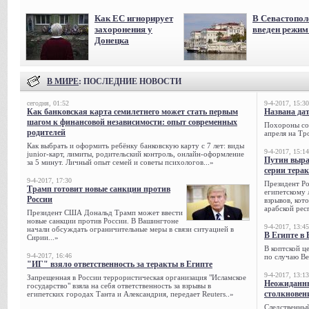
Как ЕС игнорирует
В Севастопол
захоронения у
введен режи
Донецка
В МИРЕ
: ПОСЛЕДНИЕ НОВОСТИ
сегодня, 01:52
9-4-2017, 15:30
Как банковская карта семилетнего может стать первым
Названа да
шагом к финансовой независимости: опыт современных
Похороны сов
родителей
апреля на Тр
Как выбрать и оформить ребёнку банковскую карту с 7 лет: виды
9-4-2017, 15:14
junior-карт, лимиты, родительский контроль, онлайн-оформление
Путин выра
за 5 минут. Личный опыт семей и советы психологов...»
серии тера
9-4-2017, 17:30
Президент Р
Трамп готовит новые санкции против
египетскому 
России
взрывов, кот
арабской рес
Президент США Дональд Трамп может ввести
новые санкции против России. В Вашингтоне
9-4-2017, 13:45
начали обсуждать ограничительные меры в связи ситуацией в
В Египте в 
Сирии...»
В коптской ц
9-4-2017, 16:46
по случаю Ве
"ИГ" взяло ответственность за теракты в Египте
9-4-2017, 13:13
Запрещенная в России террористическая организация "Исламское
Неожиданны
государство" взяла на себя ответственность за взрывы в
столкновен
египетских городах Танта и Александрия, передает Reuters..»
Следственный