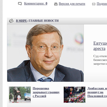
Комментарии:
0
Версия для печати
Подпис
В МИРЕ
: ГЛАВНЫЕ НОВОСТИ
Евтуше
ареста
Суд откл
бизнесмен
запретил 
Порошенко
Донбасских ж
закрывает границу
помянут на
с Россией
Поклонной го