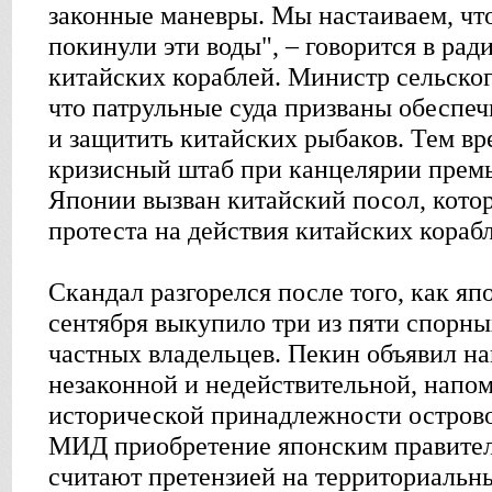
законные маневры. Мы настаиваем, чт
покинули эти воды", – говорится в рад
китайских кораблей. Министр сельског
что патрульные суда призваны обеспеч
и защитить китайских рыбаков. Тем вр
кризисный штаб при канцелярии прем
Японии вызван китайский посол, кото
протеста на действия китайских кораб
Скандал разгорелся после того, как яп
сентября выкупило три из пяти спорны
частных владельцев. Пекин объявил н
незаконной и недействительной, напо
исторической принадлежности остров
МИД приобретение японским правител
считают претензией на территориальн