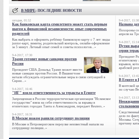
В МИРЕ
: ПОСЛЕДНИЕ НОВОСТИ
сегодня, 01:52
9-4-2017, 15:30
Как банковская карта семилетнего может стать первым
Названа да
шагом к финансовой независимости: опыт современных
Похороны сов
родителей
апреля на Тр
Как выбрать и оформить ребёнку банковскую карту с 7 лет: виды
9-4-2017, 15:14
junior-карт, лимиты, родительский контроль, онлайн-оформление
Путин выра
за 5 минут. Личный опыт семей и советы психологов...»
серии тера
9-4-2017, 17:30
Президент Р
Трамп готовит новые санкции против
египетскому 
России
взрывов, кот
арабской рес
Президент США Дональд Трамп может ввести
новые санкции против России. В Вашингтоне
9-4-2017, 13:45
начали обсуждать ограничительные меры в связи ситуацией в
В Египте в 
Сирии...»
В коптской ц
9-4-2017, 16:46
по случаю Ве
"ИГ" взяло ответственность за теракты в Египте
9-4-2017, 13:13
Запрещенная в России террористическая организация "Исламское
Неожиданны
государство" взяла на себя ответственность за взрывы в
столкновен
египетских городах Танта и Александрия, передает Reuters..»
Следственный
9-4-2017, 16:31
дело по факт
В Москве ножом ранили сотрудницу полиции
Москвы. Сотр
причину ката
В Москве в Петроверигском переулке неизвестный напали на
сотрудницу полиции..»