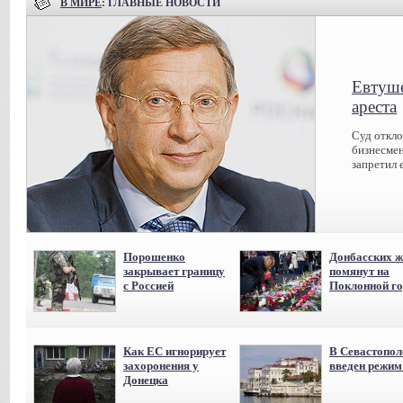
В МИРЕ
: ГЛАВНЫЕ НОВОСТИ
Евтуше
ареста
Суд откл
бизнесмен
запретил 
Порошенко
Донбасских ж
закрывает границу
помянут на
с Россией
Поклонной го
Как ЕС игнорирует
В Севастопол
захоронения у
введен режи
Донецка