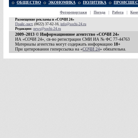
ОБЩЕСТВО
ЭКОНОМИКА
ПОЛИТИКА
ПРОИСШЕС
Фоторепортажи
|
Погода
|
Работа
|
Ком
Размещение рекламы в «СОЧИ 24»
Прайс-лист
, (8622) 37-62-16,
info@sochi-24.ru
Редакция:
news@sochi-24.ru
2009–2013 © Информационное агентство «СОЧИ 24»
ИА «СОЧИ 24», св-во регистрации СМИ ИА № ФС 77-44763
Материалы агентства могут содержать информацию
18+
При цитировании гиперссылка на «
СОЧИ 24
» обязательна.