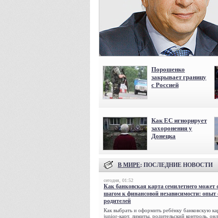
Порошенко
закрывает границу
с Россией
Как ЕС игнорирует
захоронения у
Донецка
В МИРЕ
: ПОСЛЕДНИЕ НОВОСТИ
сегодня, 01:52
Как банковская карта семилетнего может 
шагом к финансовой независимости: опыт
родителей
Как выбрать и оформить ребёнку банковскую кар
junior-карт, лимиты, родительский контроль, о