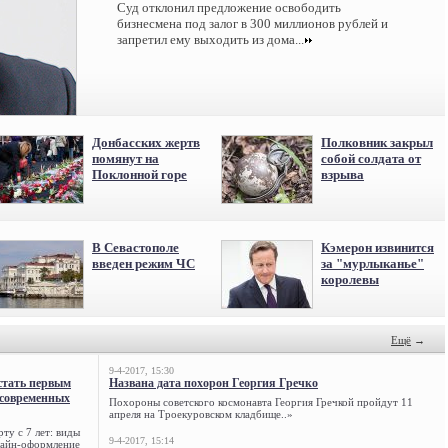
Суд отклонил предложение освободить
бизнесмена под залог в 300 миллионов рублей и
запретил ему выходить из дома...
Донбасских жертв
Полковник закрыл
помянут на
собой солдата от
Поклонной горе
взрыва
В Севастополе
Кэмерон извинится
введен режим ЧС
за "мурлыканье"
королевы
Ещё
→
9-4-2017, 15:30
стать первым
Названа дата похорон Георгия Гречко
 современных
Похороны советского космонавта Георгия Гречкой пройдут 11
апреля на Троекуровском кладбище..»
ту с 7 лет: виды
9-4-2017, 15:14
нлайн-оформление