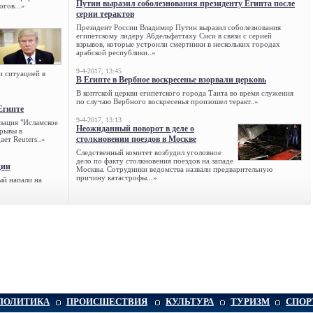
Путин выразил соболезнования президенту Египта после
огов...»
серии терактов
Президент России Владимир Путин выразил соболезнования
египетскому лидеру Абдельфаттаху Сиси в связи с серией
взрывов, которые устроили смертники в нескольких городах
арабской республики..»
9-4-2017, 13:45
и ситуацией в
В Египте в Вербное воскресенье взорвали церковь
В коптской церкви египетского города Танта во время служения
по случаю Вербного воскресенья произошел теракт..»
Египте
9-4-2017, 13:13
зация "Исламское
Неожиданный поворот в деле о
зрывы в
столкновении поездов в Москве
ет Reuters..»
Следственный комитет возбудил уголовное
дело по факту столкновения поездов на западе
ции
Москвы. Сотрудники ведомства назвали предварительную
причину катастрофы...»
ый напали на
ПОЛИТИКА
ПРОИСШЕСТВИЯ
КУЛЬТУРА
ТУРИЗМ
СПОР