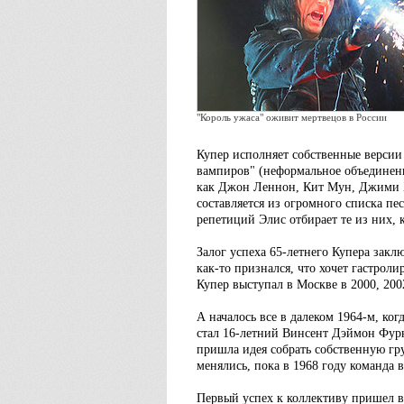
"Король ужаса" оживит мертвецов в России
Купер исполняет собственные версии
вампиров" (неформальное объединени
как Джон Леннон, Кит Мун, Джими 
составляется из огромного списка пе
репетиций Элис отбирает те из них, 
Залог успеха 65-летнего Купера заклю
как-то признался, что хочет гастрол
Купер выступал в Москве в 2000, 2002
А началось все в далеком 1964-м, ко
стал 16-летний Винсент Дэймон Фурн
пришла идея собрать собственную гру
менялись, пока в 1968 году команда в
Первый успех к коллективу пришел в 