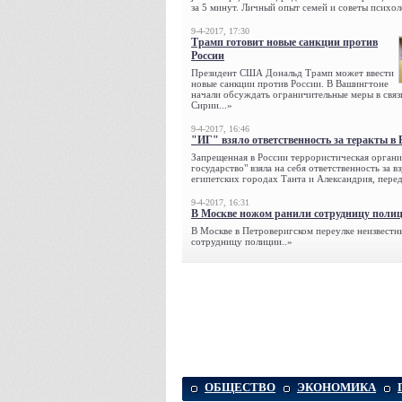
за 5 минут. Личный опыт семей и советы психол
9-4-2017, 17:30
Трамп готовит новые санкции против
России
Президент США Дональд Трамп может ввести
новые санкции против России. В Вашингтоне
начали обсуждать ограничительные меры в связ
Сирии...»
9-4-2017, 16:46
"ИГ" взяло ответственность за теракты в 
Запрещенная в России террористическая органи
государство" взяла на себя ответственность за в
египетских городах Танта и Александрия, переда
9-4-2017, 16:31
В Москве ножом ранили сотрудницу поли
В Москве в Петроверигском переулке неизвестн
сотрудницу полиции..»
ОБЩЕСТВО
ЭКОНОМИКА