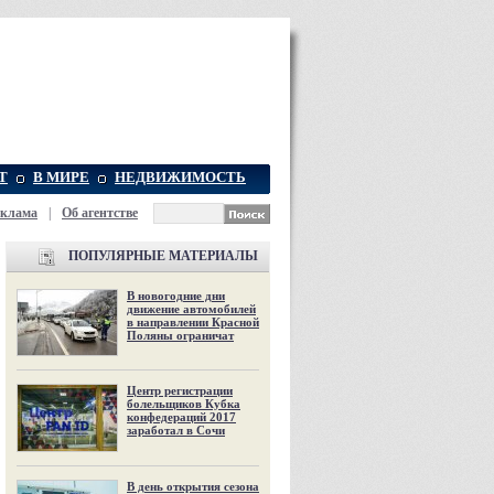
Т
В МИРЕ
НЕДВИЖИМОСТЬ
еклама
|
Об агентстве
ПОПУЛЯРНЫЕ МАТЕРИАЛЫ
В новогодние дни
движение автомобилей
в направлении Красной
Поляны ограничат
Центр регистрации
болельщиков Кубка
конфедераций 2017
заработал в Сочи
В день открытия сезона