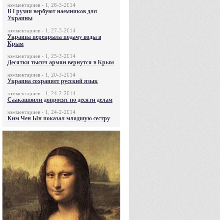
комментариев - 1, 28-3-2014
В Грузии вербуют наемников для
Украины
комментариев - 1, 27-3-2014
Украина перекрыла подачу воды в
Крым
комментариев - 1, 25-3-2014
Десятки тысяч армян вернутся в Крым
комментариев - 1, 20-3-2014
Украина сохраняет русский язык
комментариев - 1, 24-2-2014
Саакашвили допросят по десяти делам
комментариев - 1, 24-2-2014
Ким Чен Ын показал младшую сестру