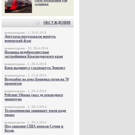
стать бесплатной для
сочинцев
ОБСУЖДЕНИЯ
комментариев - 1, 16-6-2014
Депутаты предложили вернуть
имперский флаг
комментариев - 10, 28-4-2014
Названы недобросовестные
застройщики Краснодарского края
комментариев - 1, 28-4-2014
Киев выдвинул ультиматум Донецку
комментариев - 2, 13-4-2014
Водозабор на реке Бешенка готов на 70
процентов
комментариев - 1, 29-3-2014
Рейтинг Обамы упал до рекордного
минимума
комментариев - 1, 29-3-2014
Толоконникова защищает зеков ради
пиара
комментариев - 1, 29-3-2014
Под санкции США попали Сечин и
Козак