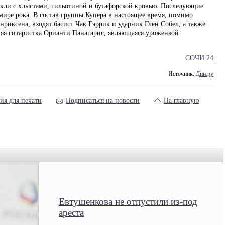
акли с хлыстами, гильотиной и бутафорской кровью. Последующие
 мире рока. В состав группы Купера в настоящее время, помимо
риксена, входят басист Чак Гэррик и ударник Глен Собел, а также
няя гитаристка Орианти Панагарис, являющаяся уроженкой
СОЧИ 24
Источник:
Дни.ру
ия для печати
Подписаться на новости
На главную
Евтушенкова не отпустили из-под
ареста