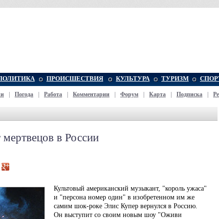
ПОЛИТИКА
ПРОИСШЕСТВИЯ
КУЛЬТУРА
ТУРИЗМ
СПОР
жи
|
Погода
|
Работа
|
Комментарии
|
Форум
|
Карта
|
Подписка
|
Р
 мертвецов в России
Культовый американский музыкант, "король ужаса"
и "персона номер один" в изобретенном им же
самим шок-роке Элис Купер вернулся в Россию.
Он выступит со своим новым шоу "Оживи