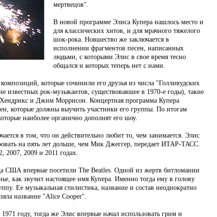
мертвецов".
В новой программе Элиса Купера нашлось место и
для классических хитов, и для мрачного тяжелого
шок-рока. Новшество же заключается в
исполнении фрагментов песен, написанных
людьми, с которыми Элис в свое время тесно
общался и которых теперь нет с нами.
 композиций, которые сочинили его друзья из числа "Голливудских
е известных рок-музыкантов, существовавшее в 1970-е годы), такие
Хендрикс и Джим Моррисон. Концертная программа Купера
сен, которые должны выучить участники его группы. По итогам
которые наиболее органично дополнят его шоу.
чается в том, что он действительно любит то, чем занимается. Элис
ировать на пять лет дольше, чем Мик Джеггер, передает ИТАР-ТАСС.
, 2007, 2009 и 2011 годах.
гда США впервые посетили The Beatles. Одной из жертв битломании
ье, как звучит настоящее имя Купера. Именно тогда ему в голову
ппу. Ее музыкальная стилистика, название и состав неоднократно
зяла название "Alice Cooper".
1971 году, тогда же Элис впервые начал использовать грим и