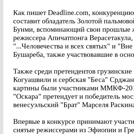
Как пишет Deadline.com, конкуренцию
составит обладатель Золотой пальмов
Бунми, вспоминающий свои прошлые ж
режиссера Апичатпонга Верасетакула,
"...Человечества и всех святых" и "Вн
Бушареба, также участвовавшие в осн
Также среди претендентов грузинские
Когуашвили и сербская "Беса" Срджан
картины были участниками ММКФ-2010
"Оскара" претендует и победитель мо
венесуэльский "Брат" Марселя Раскина
Впервые в конкурсе принимают участ
снятые режиссерами из Эфиопии и Гре