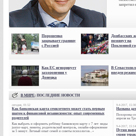
запретил 
Порошенко
Донбасских ж
закрывает границу
помянут на
с Россией
Поклонной го
Как ЕС игнорирует
В Севастопол
захоронения у
введен режи
Донецка
В МИРЕ
: ПОСЛЕДНИЕ НОВОСТИ
сегодня, 01:52
9-4-2017, 15:30
Как банковская карта семилетнего может стать первым
Названа да
шагом к финансовой независимости: опыт современных
Похороны сов
родителей
апреля на Тр
Как выбрать и оформить ребёнку банковскую карту с 7 лет: виды
9-4-2017, 15:14
junior-карт, лимиты, родительский контроль, онлайн-оформление
Путин выра
за 5 минут. Личный опыт семей и советы психологов...»
серии тера