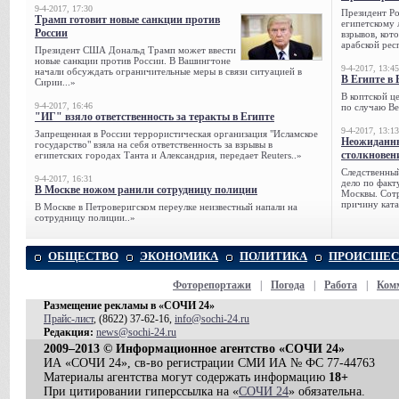
9-4-2017, 17:30
Президент Р
Трамп готовит новые санкции против
египетскому 
России
взрывов, кот
арабской рес
Президент США Дональд Трамп может ввести
новые санкции против России. В Вашингтоне
9-4-2017, 13:45
начали обсуждать ограничительные меры в связи ситуацией в
В Египте в 
Сирии...»
В коптской ц
9-4-2017, 16:46
по случаю Ве
"ИГ" взяло ответственность за теракты в Египте
9-4-2017, 13:13
Запрещенная в России террористическая организация "Исламское
Неожиданны
государство" взяла на себя ответственность за взрывы в
столкновен
египетских городах Танта и Александрия, передает Reuters..»
Следственный
9-4-2017, 16:31
дело по факт
В Москве ножом ранили сотрудницу полиции
Москвы. Сотр
причину ката
В Москве в Петроверигском переулке неизвестный напали на
сотрудницу полиции..»
ОБЩЕСТВО
ЭКОНОМИКА
ПОЛИТИКА
ПРОИСШЕС
Фоторепортажи
|
Погода
|
Работа
|
Ком
Размещение рекламы в «СОЧИ 24»
Прайс-лист
, (8622) 37-62-16,
info@sochi-24.ru
Редакция:
news@sochi-24.ru
2009–2013 © Информационное агентство «СОЧИ 24»
ИА «СОЧИ 24», св-во регистрации СМИ ИА № ФС 77-44763
Материалы агентства могут содержать информацию
18+
При цитировании гиперссылка на «
СОЧИ 24
» обязательна.