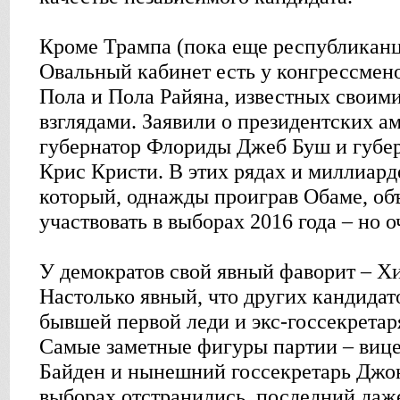
Кроме Трампа (пока еще республиканц
Овальный кабинет есть у конгрессмен
Пола и Пола Райяна, известных своим
взглядами. Заявили о президентских а
губернатор Флориды Джеб Буш и губе
Крис Кристи. В этих рядах и миллиард
который, однажды проиграв Обаме, объ
участвовать в выборах 2016 года – но 
У демократов свой явный фаворит – Х
Настолько явный, что других кандидат
бывшей первой леди и экс-госсекретаря
Самые заметные фигуры партии – виц
Байден и нынешний госсекретарь Джон
выборах отстранились, последний даже