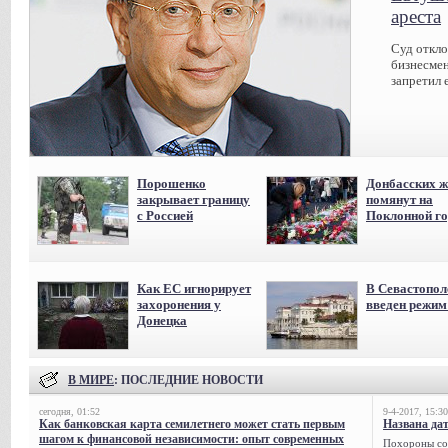
ареста
Суд откл
бизнесмен
запретил 
Порошенко
Донбасских ж
закрывает границу
помянут на
с Россией
Поклонной го
Как ЕС игнорирует
В Севастопол
захоронения у
введен режи
Донецка
В МИРЕ
: ПОСЛЕДНИЕ НОВОСТИ
сегодня, 01:52
9-4-2017, 15:30
Как банковская карта семилетнего может стать первым
Названа да
шагом к финансовой независимости: опыт современных
Похороны сов