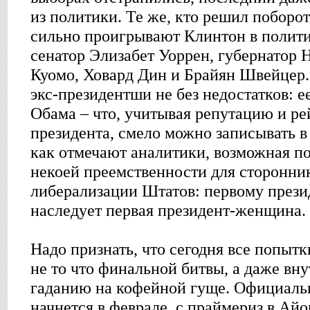
из политики. Те же, кто решил поборот
сильно проигрывают Клинтон в полити
сенатор Элизабет Уоррен, губернатор
Куомо, Ховард Дин и Брайян Швейцер.
экс-президентши не без недостатков: 
Обама – что, учитывая репутацию и р
президента, смело можно записывать в
как отмечают аналитики, возможная по
некоей преемственности для сторонни
либерализации Штатов: первому през
наследует первая президент-женщина.
Надо признать, что сегодня все попытк
не то что финальной битвы, а даже вн
гаданию на кофейной гуще. Официаль
начнется в феврале, с праймериз в Айо