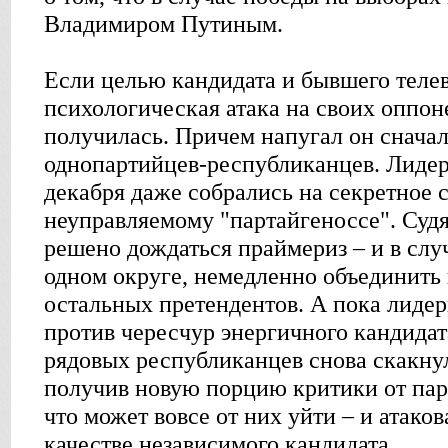
Владимиром Путиным.
Если целью кандидата и бывшего теле
психологическая атака на своих оппоне
получилась. Причем напугал он снача
однопартийцев-республиканцев. Лидер
декабря даже собрались на секретное
неуправляемому "партайгеноссе". Судя
решено дождаться праймериз – и в слу
одном округе, немедленно объединить 
остальных претендентов. А пока лидер
против чересчур энергичного кандидата
рядовых республиканцев снова скакнул
получив новую порцию критики от пар
что может вовсе от них уйти – и атако
качестве независимого кандидата.