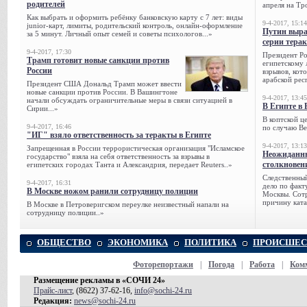
родителей
апреля на Тр
Как выбрать и оформить ребёнку банковскую карту с 7 лет: виды
9-4-2017, 15:14
junior-карт, лимиты, родительский контроль, онлайн-оформление
Путин выра
за 5 минут. Личный опыт семей и советы психологов...»
серии тера
9-4-2017, 17:30
Президент Р
Трамп готовит новые санкции против
египетскому 
России
взрывов, кот
арабской рес
Президент США Дональд Трамп может ввести
новые санкции против России. В Вашингтоне
9-4-2017, 13:45
начали обсуждать ограничительные меры в связи ситуацией в
В Египте в 
Сирии...»
В коптской ц
9-4-2017, 16:46
по случаю Ве
"ИГ" взяло ответственность за теракты в Египте
9-4-2017, 13:13
Запрещенная в России террористическая организация "Исламское
Неожиданны
государство" взяла на себя ответственность за взрывы в
столкновен
египетских городах Танта и Александрия, передает Reuters..»
Следственный
9-4-2017, 16:31
дело по факт
В Москве ножом ранили сотрудницу полиции
Москвы. Сотр
причину ката
В Москве в Петроверигском переулке неизвестный напали на
сотрудницу полиции..»
ОБЩЕСТВО
ЭКОНОМИКА
ПОЛИТИКА
ПРОИСШЕС
Фоторепортажи
|
Погода
|
Работа
|
Ком
Размещение рекламы в «СОЧИ 24»
Прайс-лист
, (8622) 37-62-16,
info@sochi-24.ru
Редакция:
news@sochi-24.ru