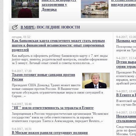
захоронения у
введен режи
Донецка
В МИРЕ
: ПОСЛЕДНИЕ НОВОСТИ
сегодня, 01:52
9-4-2017, 15:30
Как банковская карта семилетнего может стать первым
Названа да
шагом к финансовой независимости: опыт современных
Похороны сов
родителей
апреля на Тр
Как выбрать и оформить ребёнку банковскую карту с 7 лет: виды
9-4-2017, 15:14
junior-карт, лимиты, родительский контроль, онлайн-оформление
Путин выра
за 5 минут. Личный опыт семей и советы психологов...»
серии тера
9-4-2017, 17:30
Президент Р
Трамп готовит новые санкции против
египетскому 
России
взрывов, кот
арабской рес
Президент США Дональд Трамп может ввести
новые санкции против России. В Вашингтоне
9-4-2017, 13:45
начали обсуждать ограничительные меры в связи ситуацией в
В Египте в 
Сирии...»
В коптской ц
9-4-2017, 16:46
по случаю Ве
"ИГ" взяло ответственность за теракты в Египте
9-4-2017, 13:13
Запрещенная в России террористическая организация "Исламское
Неожиданны
государство" взяла на себя ответственность за взрывы в
столкновен
египетских городах Танта и Александрия, передает Reuters..»
Следственный
9-4-2017, 16:31
дело по факт
В Москве ножом ранили сотрудницу полиции
Москвы. Сотр