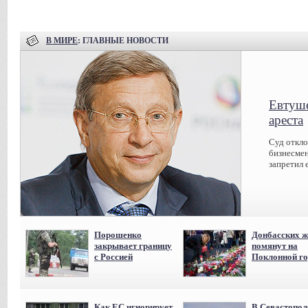
В МИРЕ
: ГЛАВНЫЕ НОВОСТИ
Евтуше
ареста
Суд откл
бизнесмен
запретил 
Порошенко
Донбасских ж
закрывает границу
помянут на
с Россией
Поклонной го
Как ЕС игнорирует
В Севастопол