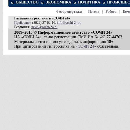
ОБЩЕСТВО
ЭКОНОМИКА
ПОЛИТИКА
ПРОИСШЕС
Фоторепортажи
|
Погода
|
Работа
|
Ком
Размещение рекламы в «СОЧИ 24»
Прайс-лист
, (8622) 37-62-16,
info@sochi-24.ru
Редакция:
news@sochi-24.ru
2009–2013 © Информационное агентство «СОЧИ 24»
ИА «СОЧИ 24», св-во регистрации СМИ ИА № ФС 77-44763
Материалы агентства могут содержать информацию
18+
При цитировании гиперссылка на «
СОЧИ 24
» обязательна.