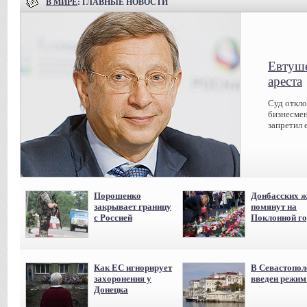
В МИРЕ
: ГЛАВНЫЕ НОВОСТИ
Евтуше
ареста
Суд откл
бизнесмен
запретил 
Порошенко
Донбасских ж
закрывает границу
помянут на
с Россией
Поклонной го
Как ЕС игнорирует
В Севастопол
захоронения у
введен режи
Донецка