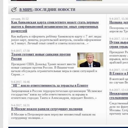
В МИРЕ
: ПОСЛЕДНИЕ НОВОСТИ
сегодня, 01:52
9-4-2017, 15:30
Как банковская карта семилетнего может стать первым
Названа да
шагом к финансовой независимости: опыт современных
Похороны сов
родителей
апреля на Тр
Как выбрать и оформить ребёнку банковскую карту с 7 лет: виды
9-4-2017, 15:14
junior-карт, лимиты, родительский контроль, онлайн-оформление
Путин выра
за 5 минут. Личный опыт семей и советы психологов...»
серии тера
9-4-2017, 17:30
Президент Р
Трамп готовит новые санкции против
египетскому 
России
взрывов, кот
арабской рес
Президент США Дональд Трамп может ввести
новые санкции против России. В Вашингтоне
9-4-2017, 13:45
начали обсуждать ограничительные меры в связи ситуацией в
В Египте в 
Сирии...»
В коптской ц
9-4-2017, 16:46
по случаю Ве
"ИГ" взяло ответственность за теракты в Египте
9-4-2017, 13:13
Запрещенная в России террористическая организация "Исламское
Неожиданны
государство" взяла на себя ответственность за взрывы в
столкновен
египетских городах Танта и Александрия, передает Reuters..»
Следственный
9-4-2017, 16:31
дело по факт
В Москве ножом ранили сотрудницу полиции
Москвы. Сотр
причину ката
В Москве в Петроверигском переулке неизвестный напали на
сотрудницу полиции..»