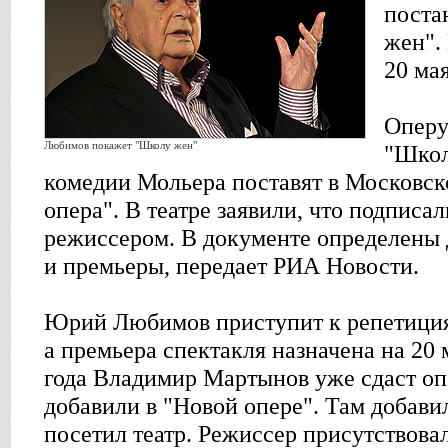
поста
жен".
20 мая
Оперу
Любимов покажет "Школу жен"
"Школ
комедии Мольера поставят в Московск
опера". В театре заявили, что подписа
режиссером. В документе определены 
и премьеры, передает РИА Новости.
Юрий Любимов приступит к репетициям
а премьера спектакля назначена на 20 
года Владимир Мартынов уже сдаст опе
добавили в "Новой опере". Там добави
посетил театр. Режиссер присутствова