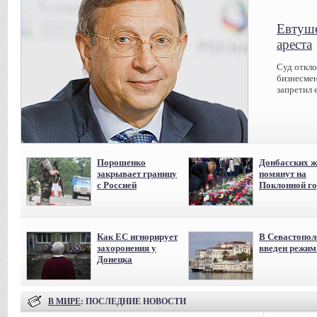
Евтуше
ареста
Суд откл
бизнесмен
запретил 
Порошенко
Донбасских ж
закрывает границу
помянут на
с Россией
Поклонной го
Как ЕС игнорирует
В Севастопол
захоронения у
введен режи
Донецка
В МИРЕ
: ПОСЛЕДНИЕ НОВОСТИ