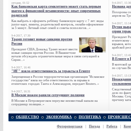
сегодня, 01:52
9-4-2017, 15:30
Как банковская карта семилетнего может стать первым
Названа да
шагом к финансовой независимости: опыт современных
Похороны сов
родителей
апреля на Тр
Как выбрать и оформить ребёнку банковскую карту с 7 лет: виды
9-4-2017, 15:14
junior-карт, лимиты, родительский контроль, онлайн-оформление
Путин выра
за 5 минут. Личный опыт семей и советы психологов...»
серии тера
9-4-2017, 17:30
Президент Р
Трамп готовит новые санкции против
египетскому 
России
взрывов, кот
арабской рес
Президент США Дональд Трамп может ввести
новые санкции против России. В Вашингтоне
9-4-2017, 13:45
начали обсуждать ограничительные меры в связи ситуацией в
В Египте в 
Сирии...»
В коптской ц
9-4-2017, 16:46
по случаю Ве
"ИГ" взяло ответственность за теракты в Египте
9-4-2017, 13:13
Запрещенная в России террористическая организация "Исламское
Неожиданны
государство" взяла на себя ответственность за взрывы в
столкновен
египетских городах Танта и Александрия, передает Reuters..»
Следственный
9-4-2017, 16:31
дело по факт
В Москве ножом ранили сотрудницу полиции
Москвы. Сотр
причину ката
В Москве в Петроверигском переулке неизвестный напали на
сотрудницу полиции..»
ОБЩЕСТВО
ЭКОНОМИКА
ПОЛИТИКА
ПРОИСШЕС
Фоторепортажи
|
Погода
|
Работа
|
Ком