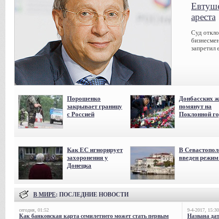
Евтуше
ареста
Суд откл
бизнесмен
запретил 
Порошенко
Донбасских ж
закрывает границу
помянут на
с Россией
Поклонной го
Как ЕС игнорирует
В Севастопол
захоронения у
введен режи
Донецка
В МИРЕ
: ПОСЛЕДНИЕ НОВОСТИ
сегодня, 01:52
9-4-2017, 15:30
Как банковская карта семилетнего может стать первым
Названа да