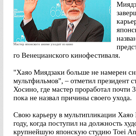
Миядз
завер
карье
японс
назва
Мастер японского аниме уходит из кино
предс
го Венецианского кинофестиваля.
"Хаяо Миядзаки больше не намерен с
мультфильмов", – отметил президент с
Хосино, где мастер проработал почти 3
пока не назвал причины своего ухода.
Свою карьеру в мультипликации Хаяо 
году, когда поступил на должность ху
крупнейшую японскую студию Toei Ani