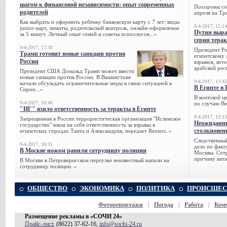
шагом к финансовой независимости: опыт современных
Похороны сов
родителей
апреля на Тр
Как выбрать и оформить ребёнку банковскую карту с 7 лет: виды
9-4-2017, 15:14
junior-карт, лимиты, родительский контроль, онлайн-оформление
Путин выра
за 5 минут. Личный опыт семей и советы психологов...»
серии тера
9-4-2017, 17:30
Президент Р
Трамп готовит новые санкции против
египетскому 
России
взрывов, кот
арабской рес
Президент США Дональд Трамп может ввести
новые санкции против России. В Вашингтоне
9-4-2017, 13:45
начали обсуждать ограничительные меры в связи ситуацией в
В Египте в 
Сирии...»
В коптской ц
9-4-2017, 16:46
по случаю Ве
"ИГ" взяло ответственность за теракты в Египте
9-4-2017, 13:13
Запрещенная в России террористическая организация "Исламское
Неожиданны
государство" взяла на себя ответственность за взрывы в
столкновен
египетских городах Танта и Александрия, передает Reuters..»
Следственный
9-4-2017, 16:31
дело по факт
В Москве ножом ранили сотрудницу полиции
Москвы. Сотр
причину ката
В Москве в Петроверигском переулке неизвестный напали на
сотрудницу полиции..»
ОБЩЕСТВО
ЭКОНОМИКА
ПОЛИТИКА
ПРОИСШЕС
Фоторепортажи
|
Погода
|
Работа
|
Ком
Размещение рекламы в «СОЧИ 24»
Прайс-лист
, (8622) 37-62-16,
info@sochi-24.ru