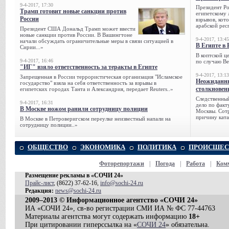
9-4-2017, 17:30
Президент Р
Трамп готовит новые санкции против
египетскому 
России
взрывов, кот
арабской рес
Президент США Дональд Трамп может ввести
новые санкции против России. В Вашингтоне
9-4-2017, 13:45
начали обсуждать ограничительные меры в связи ситуацией в
В Египте в 
Сирии...»
В коптской ц
9-4-2017, 16:46
по случаю Ве
"ИГ" взяло ответственность за теракты в Египте
9-4-2017, 13:13
Запрещенная в России террористическая организация "Исламское
Неожиданны
государство" взяла на себя ответственность за взрывы в
столкновен
египетских городах Танта и Александрия, передает Reuters..»
Следственный
9-4-2017, 16:31
дело по факт
В Москве ножом ранили сотрудницу полиции
Москвы. Сотр
причину ката
В Москве в Петроверигском переулке неизвестный напали на
сотрудницу полиции..»
ОБЩЕСТВО
ЭКОНОМИКА
ПОЛИТИКА
ПРОИСШЕС
Фоторепортажи
|
Погода
|
Работа
|
Ком
Размещение рекламы в «СОЧИ 24»
Прайс-лист
, (8622) 37-62-16,
info@sochi-24.ru
Редакция:
news@sochi-24.ru
2009–2013 © Информационное агентство «СОЧИ 24»
ИА «СОЧИ 24», св-во регистрации СМИ ИА № ФС 77-44763
Материалы агентства могут содержать информацию
18+
При цитировании гиперссылка на «
СОЧИ 24
» обязательна.