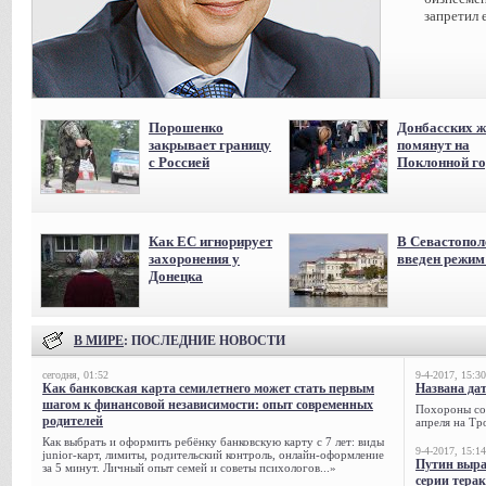
запретил 
Порошенко
Донбасских ж
закрывает границу
помянут на
с Россией
Поклонной го
Как ЕС игнорирует
В Севастопол
захоронения у
введен режи
Донецка
В МИРЕ
: ПОСЛЕДНИЕ НОВОСТИ
сегодня, 01:52
9-4-2017, 15:30
Как банковская карта семилетнего может стать первым
Названа да
шагом к финансовой независимости: опыт современных
Похороны сов
родителей
апреля на Тр
Как выбрать и оформить ребёнку банковскую карту с 7 лет: виды
9-4-2017, 15:14
junior-карт, лимиты, родительский контроль, онлайн-оформление
Путин выра
за 5 минут. Личный опыт семей и советы психологов...»
серии тера