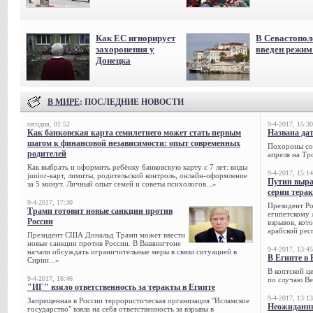
Как ЕС игнорирует
В Севастопол
захоронения у
введен режи
Донецка
В МИРЕ
: ПОСЛЕДНИЕ НОВОСТИ
сегодня, 01:52
9-4-2017, 15:30
Как банковская карта семилетнего может стать первым
Названа да
шагом к финансовой независимости: опыт современных
Похороны сов
родителей
апреля на Тр
Как выбрать и оформить ребёнку банковскую карту с 7 лет: виды
9-4-2017, 15:14
junior-карт, лимиты, родительский контроль, онлайн-оформление
Путин выра
за 5 минут. Личный опыт семей и советы психологов...»
серии тера
9-4-2017, 17:30
Президент Р
Трамп готовит новые санкции против
египетскому 
России
взрывов, кот
арабской рес
Президент США Дональд Трамп может ввести
новые санкции против России. В Вашингтоне
9-4-2017, 13:45
начали обсуждать ограничительные меры в связи ситуацией в
В Египте в 
Сирии...»
В коптской ц
9-4-2017, 16:46
по случаю Ве
"ИГ" взяло ответственность за теракты в Египте
9-4-2017, 13:13
Запрещенная в России террористическая организация "Исламское
Неожиданны
государство" взяла на себя ответственность за взрывы в