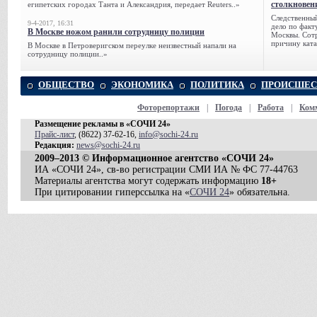
столкновен
египетских городах Танта и Александрия, передает Reuters..»
Следственный
9-4-2017, 16:31
дело по факт
В Москве ножом ранили сотрудницу полиции
Москвы. Сотр
причину ката
В Москве в Петроверигском переулке неизвестный напали на
сотрудницу полиции..»
ОБЩЕСТВО
ЭКОНОМИКА
ПОЛИТИКА
ПРОИСШЕС
Фоторепортажи
|
Погода
|
Работа
|
Ком
Размещение рекламы в «СОЧИ 24»
Прайс-лист
, (8622) 37-62-16,
info@sochi-24.ru
Редакция:
news@sochi-24.ru
2009–2013 © Информационное агентство «СОЧИ 24»
ИА «СОЧИ 24», св-во регистрации СМИ ИА № ФС 77-44763
Материалы агентства могут содержать информацию
18+
При цитировании гиперссылка на «
СОЧИ 24
» обязательна.