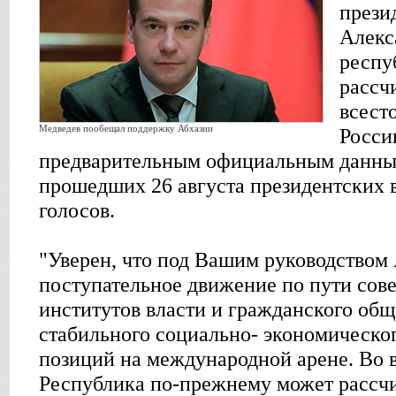
прези
Алекс
респу
рассч
всест
Медведев пообещал поддержку Абхазии
Росси
предварительным официальным данным
прошедших 26 августа президентских 
голосов.
"Уверен, что под Вашим руководством
поступательное движение по пути сов
институтов власти и гражданского общ
стабильного социально- экономическог
позиций на международной арене. Во в
Республика по-прежнему может рассч