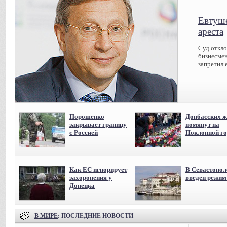
Евтуше
ареста
Суд откл
бизнесмен
запретил 
Порошенко
Донбасских ж
закрывает границу
помянут на
с Россией
Поклонной го
Как ЕС игнорирует
В Севастопол
захоронения у
введен режи
Донецка
В МИРЕ
: ПОСЛЕДНИЕ НОВОСТИ