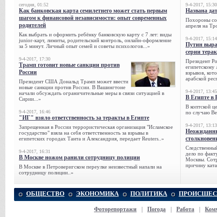
сегодня, 01:52
9-4-2017, 15:30
Как банковская карта семилетнего может стать первым
Названа да
шагом к финансовой независимости: опыт современных
Похороны сов
родителей
апреля на Тр
Как выбрать и оформить ребёнку банковскую карту с 7 лет: виды
9-4-2017, 15:14
junior-карт, лимиты, родительский контроль, онлайн-оформление
Путин выра
за 5 минут. Личный опыт семей и советы психологов...»
серии тера
9-4-2017, 17:30
Президент Р
Трамп готовит новые санкции против
египетскому 
России
взрывов, кот
арабской рес
Президент США Дональд Трамп может ввести
новые санкции против России. В Вашингтоне
9-4-2017, 13:45
начали обсуждать ограничительные меры в связи ситуацией в
В Египте в 
Сирии...»
В коптской ц
9-4-2017, 16:46
по случаю Ве
"ИГ" взяло ответственность за теракты в Египте
9-4-2017, 13:13
Запрещенная в России террористическая организация "Исламское
Неожиданны
государство" взяла на себя ответственность за взрывы в
столкновен
египетских городах Танта и Александрия, передает Reuters..»
Следственный
9-4-2017, 16:31
дело по факт
В Москве ножом ранили сотрудницу полиции
Москвы. Сотр
причину ката
В Москве в Петроверигском переулке неизвестный напали на
сотрудницу полиции..»
ОБЩЕСТВО
ЭКОНОМИКА
ПОЛИТИКА
ПРОИСШЕС
Фоторепортажи
|
Погода
|
Работа
|
Ком