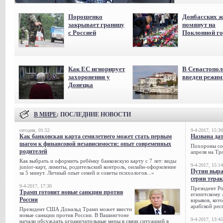
Порошенко
Донбасских ж
закрывает границу
помянут на
с Россией
Поклонной го
Как ЕС игнорирует
В Севастопол
захоронения у
введен режи
Донецка
В МИРЕ
: ПОСЛЕДНИЕ НОВОСТИ
сегодня, 01:52
9-4-2017, 15:30
Как банковская карта семилетнего может стать первым
Названа да
шагом к финансовой независимости: опыт современных
Похороны сов
родителей
апреля на Тр
Как выбрать и оформить ребёнку банковскую карту с 7 лет: виды
9-4-2017, 15:14
junior-карт, лимиты, родительский контроль, онлайн-оформление
Путин выра
за 5 минут. Личный опыт семей и советы психологов...»
серии тера
9-4-2017, 17:30
Президент Р
Трамп готовит новые санкции против
египетскому 
России
взрывов, кот
арабской рес
Президент США Дональд Трамп может ввести
новые санкции против России. В Вашингтоне
9-4-2017, 13:45
начали обсуждать ограничительные меры в связи ситуацией в