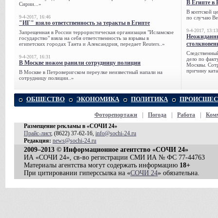
В Египте в 
Сирии...»
В коптской ц
9-4-2017, 16:46
по случаю Ве
"ИГ" взяло ответственность за теракты в Египте
9-4-2017, 13:13
Запрещенная в России террористическая организация "Исламское
Неожиданны
государство" взяла на себя ответственность за взрывы в
столкновен
египетских городах Танта и Александрия, передает Reuters..»
Следственный
9-4-2017, 16:31
дело по факт
В Москве ножом ранили сотрудницу полиции
Москвы. Сотр
причину ката
В Москве в Петроверигском переулке неизвестный напали на
сотрудницу полиции..»
ОБЩЕСТВО
ЭКОНОМИКА
ПОЛИТИКА
ПРОИСШЕС
Фоторепортажи
|
Погода
|
Работа
|
Ком
Размещение рекламы в «СОЧИ 24»
Прайс-лист
, (8622) 37-62-16,
info@sochi-24.ru
Редакция:
news@sochi-24.ru
2009–2013 © Информационное агентство «СОЧИ 24»
ИА «СОЧИ 24», св-во регистрации СМИ ИА № ФС 77-44763
Материалы агентства могут содержать информацию
18+
При цитировании гиперссылка на «
СОЧИ 24
» обязательна.