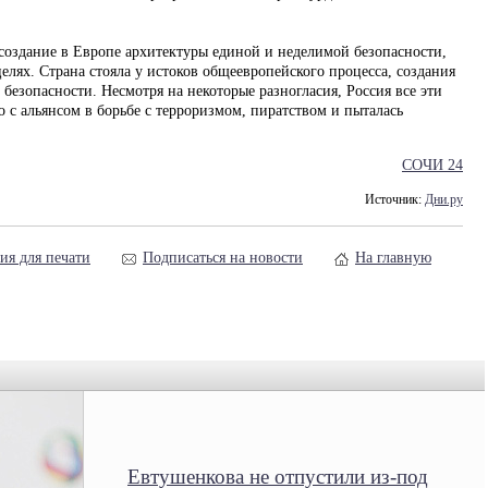
 создание в Европе архитектуры единой и неделимой безопасности,
елях. Страна стояла у истоков общеевропейского процесса, создания
езопасности. Несмотря на некоторые разногласия, Россия все эти
о с альянсом в борьбе с терроризмом, пиратством и пыталась
СОЧИ 24
Источник:
Дни.ру
ия для печати
Подписаться на новости
На главную
Евтушенкова не отпустили из-под