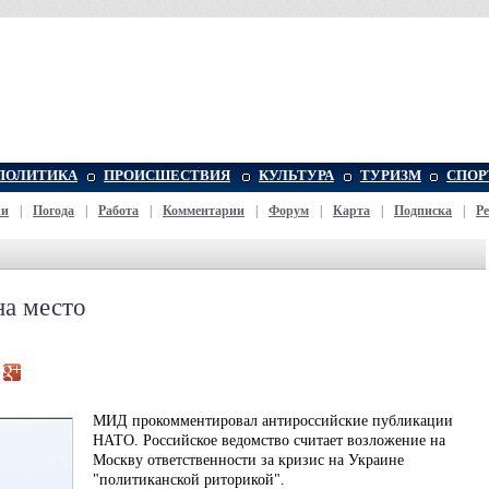
ПОЛИТИКА
ПРОИСШЕСТВИЯ
КУЛЬТУРА
ТУРИЗМ
СПОР
жи
|
Погода
|
Работа
|
Комментарии
|
Форум
|
Карта
|
Подписка
|
Р
а место
МИД прокомментировал антироссийские публикации
НАТО. Российское ведомство считает возложение на
Москву ответственности за кризис на Украине
"политиканской риторикой".