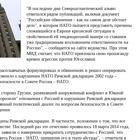
"В последние дни Североатлантический альянс
отметился рядом публикаций, включая документ
"Российские обвинения – как на самом деле обстоит
дело", в котором НАТО пытается представить причины
сложившейся в Европе кризисной ситуации в
свойственной ей тенденциозной манере со ставшим
уже традиционным возложением ответственности на
Россию", – сообщается на сайте ведомства. При этом
МИД считает, что НАТО превзошла свою пропаганду
времен агрессии против Югославии.
 расплывчатых формулировках и обвинениях и решил оперировать
апомнило о нарушении НАТО Римской декларации 2002 года –
зопасности в Совете Россия – НАТО.
на сторону Грузии, развязавшей вооруженный конфликт в Южной
аморозили" отношения с Россией в нарушение Римской декларации
янный политический диалог по вопросам безопасности в Совете
щении.
ипы Римской декларации. В частности, положение о том, что все
стве. Последний раз это отчетливо проявилось 18 марта 2014 года,
заявили о намерении прекратить сотрудничество с Россией, что
ета Россия – НАТО, превратив его в театр абсурда", – отметили в