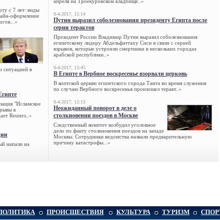
апреля на Троекуровском кладбище..»
ту с 7 лет: виды
9-4-2017, 15:14
нлайн-оформление
Путин выразил соболезнования президенту Египта после
огов...»
серии терактов
Президент России Владимир Путин выразил соболезнования
египетскому лидеру Абдельфаттаху Сиси в связи с серией
взрывов, которые устроили смертники в нескольких городах
арабской республики..»
9-4-2017, 13:45
и ситуацией в
В Египте в Вербное воскресенье взорвали церковь
В коптской церкви египетского города Танта во время служения
по случаю Вербного воскресенья произошел теракт..»
Египте
9-4-2017, 13:13
зация "Исламское
Неожиданный поворот в деле о
зрывы в
столкновении поездов в Москве
ет Reuters..»
Следственный комитет возбудил уголовное
дело по факту столкновения поездов на западе
ции
Москвы. Сотрудники ведомства назвали предварительную
причину катастрофы...»
ый напали на
ПОЛИТИКА
ПРОИСШЕСТВИЯ
КУЛЬТУРА
ТУРИЗМ
СПОР