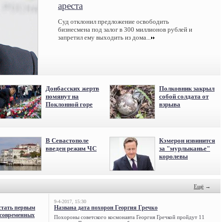
ареста
Суд отклонил предложение освободить
бизнесмена под залог в 300 миллионов рублей и
запретил ему выходить из дома...
Донбасских жертв
Полковник закрыл
помянут на
собой солдата от
Поклонной горе
взрыва
В Севастополе
Кэмерон извинится
введен режим ЧС
за "мурлыканье"
королевы
Ещё
→
9-4-2017, 15:30
стать первым
Названа дата похорон Георгия Гречко
 современных
Похороны советского космонавта Георгия Гречкой пройдут 11