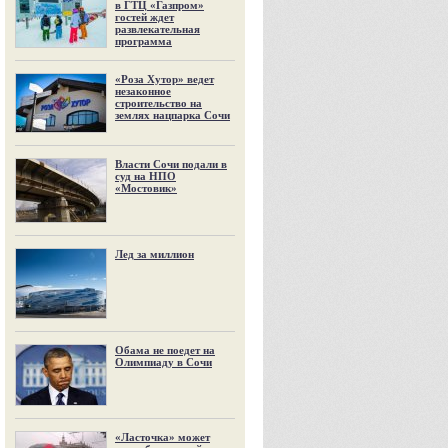
в ГТЦ «Газпром»
гостей ждет
развлекательная
программа
«Роза Хутор» ведет
незаконное
строительство на
землях нацпарка Сочи
Власти Сочи подали в
суд на НПО
«Мостовик»
Лед за миллион
Обама не поедет на
Олимпиаду в Сочи
«Ласточка» может