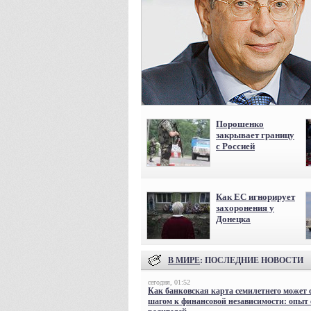
Порошенко
закрывает границу
с Россией
Как ЕС игнорирует
захоронения у
Донецка
В МИРЕ
: ПОСЛЕДНИЕ НОВОСТИ
сегодня, 01:52
Как банковская карта семилетнего может 
шагом к финансовой независимости: опыт