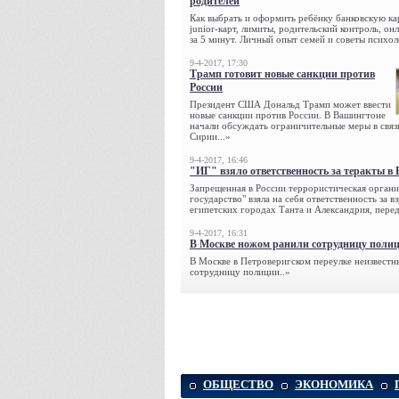
родителей
Как выбрать и оформить ребёнку банковскую кар
junior-карт, лимиты, родительский контроль, о
за 5 минут. Личный опыт семей и советы психол
9-4-2017, 17:30
Трамп готовит новые санкции против
России
Президент США Дональд Трамп может ввести
новые санкции против России. В Вашингтоне
начали обсуждать ограничительные меры в связ
Сирии...»
9-4-2017, 16:46
"ИГ" взяло ответственность за теракты в 
Запрещенная в России террористическая органи
государство" взяла на себя ответственность за в
египетских городах Танта и Александрия, переда
9-4-2017, 16:31
В Москве ножом ранили сотрудницу поли
В Москве в Петроверигском переулке неизвестн
сотрудницу полиции..»
ОБЩЕСТВО
ЭКОНОМИКА