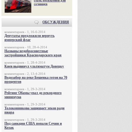
стать бесплатной для
сочинцев
ОБСУЖДЕНИЯ
комментариев - 1, 16-6-2014
Депутаты предложили вернуть
имперский флаг
комментариев - 10, 28-4-2014
Названы недобросовестные
застройщики Краснодарского края
комментариев - 1, 28-4-2014
Киев выдвинул ультиматум Донецку
комментариев - 2, 13-4-2014
Водозабор на реке Бешенка готов на 70
процентов
комментариев - 1, 29-3-2014
Рейтинг Обамы упал до рекордного
минимума
комментариев - 1, 29-3-2014
Толоконникова защищает зеков ради
пиара
комментариев - 1, 29-3-2014
Под санкции США попали Сечин и
Козак