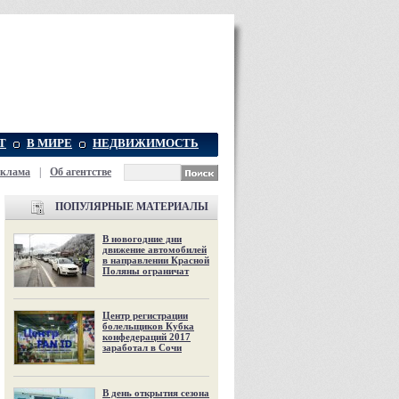
Т
В МИРЕ
НЕДВИЖИМОСТЬ
еклама
|
Об агентстве
ПОПУЛЯРНЫЕ МАТЕРИАЛЫ
В новогодние дни
движение автомобилей
в направлении Красной
Поляны ограничат
Центр регистрации
болельщиков Кубка
конфедераций 2017
заработал в Сочи
В день открытия сезона