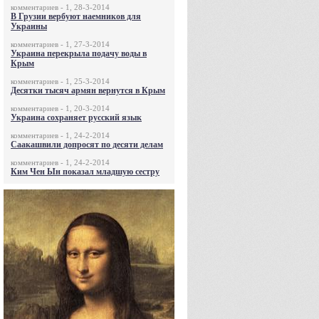
комментариев - 1, 28-3-2014
В Грузии вербуют наемников для
Украины
комментариев - 1, 27-3-2014
Украина перекрыла подачу воды в
Крым
комментариев - 1, 25-3-2014
Десятки тысяч армян вернутся в Крым
комментариев - 1, 20-3-2014
Украина сохраняет русский язык
комментариев - 1, 24-2-2014
Саакашвили допросят по десяти делам
комментариев - 1, 24-2-2014
Ким Чен Ын показал младшую сестру