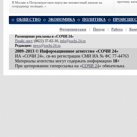
причину ката
В Москве в Петроверигском переулке неизвестный напали на
сотрудницу полиции..»
ОБЩЕСТВО
ЭКОНОМИКА
ПОЛИТИКА
ПРОИСШЕС
Фоторепортажи
|
Погода
|
Работа
|
Ком
Размещение рекламы в «СОЧИ 24»
Прайс-лист
, (8622) 37-62-16,
info@sochi-24.ru
Редакция:
news@sochi-24.ru
2009–2013 © Информационное агентство «СОЧИ 24»
ИА «СОЧИ 24», св-во регистрации СМИ ИА № ФС 77-44763
Материалы агентства могут содержать информацию
18+
При цитировании гиперссылка на «
СОЧИ 24
» обязательна.