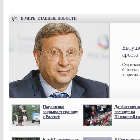
В МИРЕ
: ГЛАВНЫЕ НОВОСТИ
Евтуше
ареста
Суд откл
бизнесмен
запретил 
Порошенко
Донбасских ж
закрывает границу
помянут на
с Россией
Поклонной го
Как ЕС игнорирует
В Севастопол