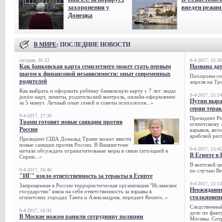
захоронения у
введен режи
Донецка
В МИРЕ
: ПОСЛЕДНИЕ НОВОСТИ
сегодня, 01:52
9-4-2017, 15:30
Как банковская карта семилетнего может стать первым
Названа да
шагом к финансовой независимости: опыт современных
Похороны сов
родителей
апреля на Тр
Как выбрать и оформить ребёнку банковскую карту с 7 лет: виды
9-4-2017, 15:14
junior-карт, лимиты, родительский контроль, онлайн-оформление
Путин выра
за 5 минут. Личный опыт семей и советы психологов...»
серии тера
9-4-2017, 17:30
Президент Р
Трамп готовит новые санкции против
египетскому 
России
взрывов, кот
арабской рес
Президент США Дональд Трамп может ввести
новые санкции против России. В Вашингтоне
9-4-2017, 13:45
начали обсуждать ограничительные меры в связи ситуацией в
В Египте в 
Сирии...»
В коптской ц
9-4-2017, 16:46
по случаю Ве
"ИГ" взяло ответственность за теракты в Египте
9-4-2017, 13:13
Запрещенная в России террористическая организация "Исламское
Неожиданны
государство" взяла на себя ответственность за взрывы в
столкновен
египетских городах Танта и Александрия, передает Reuters..»
Следственный
9-4-2017, 16:31
дело по факт
В Москве ножом ранили сотрудницу полиции
Москвы. Сотр