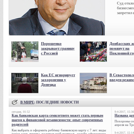
Суд откл
бизнесмен
запретил 
Порошенко
Донбасских ж
закрывает границу
помянут на
с Россией
Поклонной го
Как ЕС игнорирует
В Севастопол
захоронения у
введен режи
Донецка
В МИРЕ
: ПОСЛЕДНИЕ НОВОСТИ
сегодня, 01:52
9-4-2017, 15:30
Как банковская карта семилетнего может стать первым
Названа да
шагом к финансовой независимости: опыт современных
Похороны сов
родителей
апреля на Тр
Как выбрать и оформить ребёнку банковскую карту с 7 лет: виды
9-4-2017, 15:14
junior-карт, лимиты, родительский контроль, онлайн-оформление