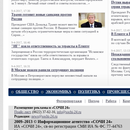
Путин выра
за 5 минут. Личный опыт семей и советы психологов...»
серии тера
9-4-2017, 17:30
Президент Р
Трамп готовит новые санкции против
египетскому 
России
взрывов, кот
арабской рес
Президент США Дональд Трамп может ввести
новые санкции против России. В Вашингтоне
9-4-2017, 13:45
начали обсуждать ограничительные меры в связи ситуацией в
В Египте в 
Сирии...»
В коптской ц
9-4-2017, 16:46
по случаю Ве
"ИГ" взяло ответственность за теракты в Египте
9-4-2017, 13:13
Запрещенная в России террористическая организация "Исламское
Неожиданны
государство" взяла на себя ответственность за взрывы в
столкновен
египетских городах Танта и Александрия, передает Reuters..»
Следственный
9-4-2017, 16:31
дело по факт
В Москве ножом ранили сотрудницу полиции
Москвы. Сотр
причину ката
В Москве в Петроверигском переулке неизвестный напали на
сотрудницу полиции..»
ОБЩЕСТВО
ЭКОНОМИКА
ПОЛИТИКА
ПРОИСШЕС
Фоторепортажи
|
Погода
|
Работа
|
Ком
Размещение рекламы в «СОЧИ 24»
Прайс-лист
, (8622) 37-62-16,
info@sochi-24.ru
Редакция:
news@sochi-24.ru
2009–2013 © Информационное агентство «СОЧИ 24»
ИА «СОЧИ 24», св-во регистрации СМИ ИА № ФС 77-44763