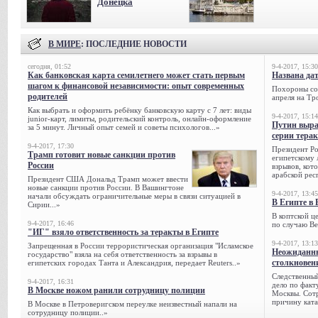
Донецка
В МИРЕ
: ПОСЛЕДНИЕ НОВОСТИ
сегодня, 01:52
9-4-2017, 15:30
Как банковская карта семилетнего может стать первым
Названа да
шагом к финансовой независимости: опыт современных
Похороны сов
родителей
апреля на Тр
Как выбрать и оформить ребёнку банковскую карту с 7 лет: виды
9-4-2017, 15:14
junior-карт, лимиты, родительский контроль, онлайн-оформление
Путин выра
за 5 минут. Личный опыт семей и советы психологов...»
серии тера
9-4-2017, 17:30
Президент Р
Трамп готовит новые санкции против
египетскому 
России
взрывов, кот
арабской рес
Президент США Дональд Трамп может ввести
новые санкции против России. В Вашингтоне
9-4-2017, 13:45
начали обсуждать ограничительные меры в связи ситуацией в
В Египте в 
Сирии...»
В коптской ц
9-4-2017, 16:46
по случаю Ве
"ИГ" взяло ответственность за теракты в Египте
9-4-2017, 13:13
Запрещенная в России террористическая организация "Исламское
Неожиданны
государство" взяла на себя ответственность за взрывы в
столкновен
египетских городах Танта и Александрия, передает Reuters..»
Следственный
9-4-2017, 16:31
дело по факт
В Москве ножом ранили сотрудницу полиции
Москвы. Сотр
причину ката
В Москве в Петроверигском переулке неизвестный напали на
сотрудницу полиции..»