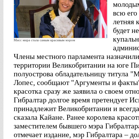
молодым
всю его
летняя 
будет н
купальн
Мисс мира стала самым красивым мэром
админис
Члены местного парламента назначили
территории Великобритании на юге П
полуострова обладательницу титула "
Лопес, сообщают "Аргументы и факты"
красотка сразу же заявила о своем отн
Гибралтар долгое время претендует Ис
принадлежит Великобритании и всегда 
сказала Кайане. Ранее королева красо
заместителем бывшего мэра Гибралта
отмечает издание, мэр Гибралтара – д