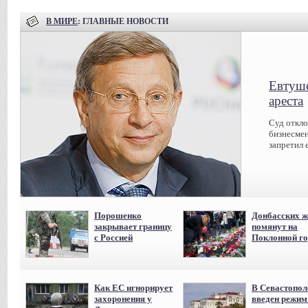
В МИРЕ
: ГЛАВНЫЕ НОВОСТИ
Евтуше
ареста
Суд откл
бизнесмен
запретил 
Порошенко
Донбасских ж
закрывает границу
помянут на
с Россией
Поклонной го
Как ЕС игнорирует
В Севастопол
захоронения у
введен режи