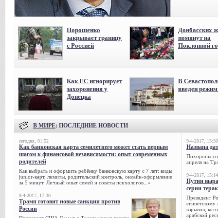
Порошенко
Донбасских ж
закрывает границу
помянут на
с Россией
Поклонной го
Как ЕС игнорирует
В Севастопол
захоронения у
введен режи
Донецка
В МИРЕ
: ПОСЛЕДНИЕ НОВОСТИ
сегодня, 01:52
9-4-2017, 15:30
Как банковская карта семилетнего может стать первым
Названа да
шагом к финансовой независимости: опыт современных
Похороны сов
родителей
апреля на Тр
Как выбрать и оформить ребёнку банковскую карту с 7 лет: виды
9-4-2017, 15:14
junior-карт, лимиты, родительский контроль, онлайн-оформление
Путин выра
за 5 минут. Личный опыт семей и советы психологов...»
серии тера
9-4-2017, 17:30
Президент Р
Трамп готовит новые санкции против
египетскому 
России
взрывов, кот
арабской рес