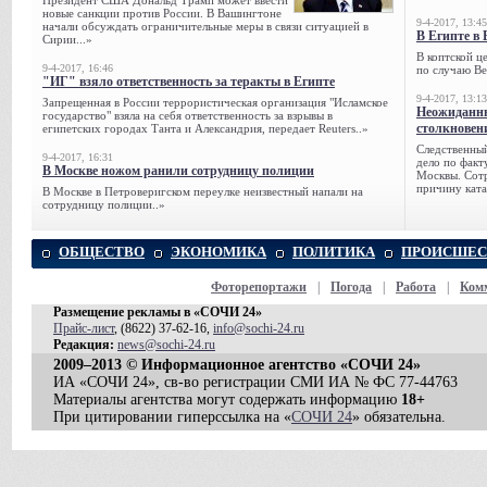
Президент США Дональд Трамп может ввести
новые санкции против России. В Вашингтоне
9-4-2017, 13:45
начали обсуждать ограничительные меры в связи ситуацией в
В Египте в 
Сирии...»
В коптской ц
9-4-2017, 16:46
по случаю Ве
"ИГ" взяло ответственность за теракты в Египте
9-4-2017, 13:13
Запрещенная в России террористическая организация "Исламское
Неожиданны
государство" взяла на себя ответственность за взрывы в
столкновен
египетских городах Танта и Александрия, передает Reuters..»
Следственный
9-4-2017, 16:31
дело по факт
В Москве ножом ранили сотрудницу полиции
Москвы. Сотр
причину ката
В Москве в Петроверигском переулке неизвестный напали на
сотрудницу полиции..»
ОБЩЕСТВО
ЭКОНОМИКА
ПОЛИТИКА
ПРОИСШЕС
Фоторепортажи
|
Погода
|
Работа
|
Ком
Размещение рекламы в «СОЧИ 24»
Прайс-лист
, (8622) 37-62-16,
info@sochi-24.ru
Редакция:
news@sochi-24.ru
2009–2013 © Информационное агентство «СОЧИ 24»
ИА «СОЧИ 24», св-во регистрации СМИ ИА № ФС 77-44763
Материалы агентства могут содержать информацию
18+
При цитировании гиперссылка на «
СОЧИ 24
» обязательна.