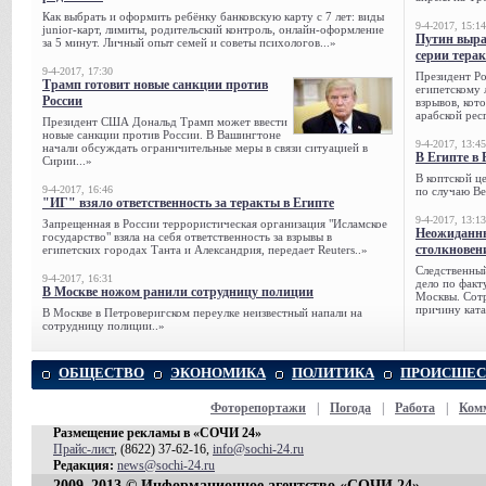
Как выбрать и оформить ребёнку банковскую карту с 7 лет: виды
9-4-2017, 15:14
junior-карт, лимиты, родительский контроль, онлайн-оформление
Путин выра
за 5 минут. Личный опыт семей и советы психологов...»
серии тера
9-4-2017, 17:30
Президент Р
Трамп готовит новые санкции против
египетскому 
России
взрывов, кот
арабской рес
Президент США Дональд Трамп может ввести
новые санкции против России. В Вашингтоне
9-4-2017, 13:45
начали обсуждать ограничительные меры в связи ситуацией в
В Египте в 
Сирии...»
В коптской ц
9-4-2017, 16:46
по случаю Ве
"ИГ" взяло ответственность за теракты в Египте
9-4-2017, 13:13
Запрещенная в России террористическая организация "Исламское
Неожиданны
государство" взяла на себя ответственность за взрывы в
столкновен
египетских городах Танта и Александрия, передает Reuters..»
Следственный
9-4-2017, 16:31
дело по факт
В Москве ножом ранили сотрудницу полиции
Москвы. Сотр
причину ката
В Москве в Петроверигском переулке неизвестный напали на
сотрудницу полиции..»
ОБЩЕСТВО
ЭКОНОМИКА
ПОЛИТИКА
ПРОИСШЕС
Фоторепортажи
|
Погода
|
Работа
|
Ком
Размещение рекламы в «СОЧИ 24»
Прайс-лист
, (8622) 37-62-16,
info@sochi-24.ru
Редакция:
news@sochi-24.ru
2009–2013 © Информационное агентство «СОЧИ 24»