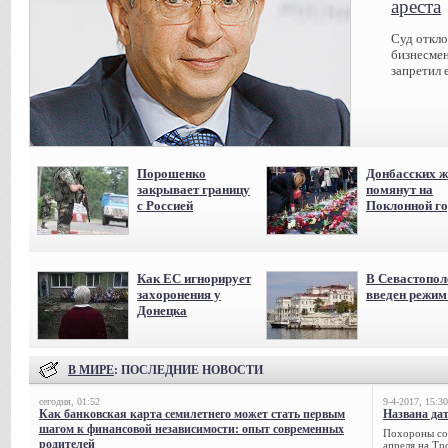
ареста
Суд откл
бизнесмен
запретил 
Порошенко
Донбасских ж
закрывает границу
помянут на
с Россией
Поклонной го
Как ЕС игнорирует
В Севастопол
захоронения у
введен режи
Донецка
В МИРЕ
: ПОСЛЕДНИЕ НОВОСТИ
сегодня, 01:52
9-4-2017, 15:30
Как банковская карта семилетнего может стать первым
Названа да
шагом к финансовой независимости: опыт современных
Похороны сов
родителей
апреля на Тр