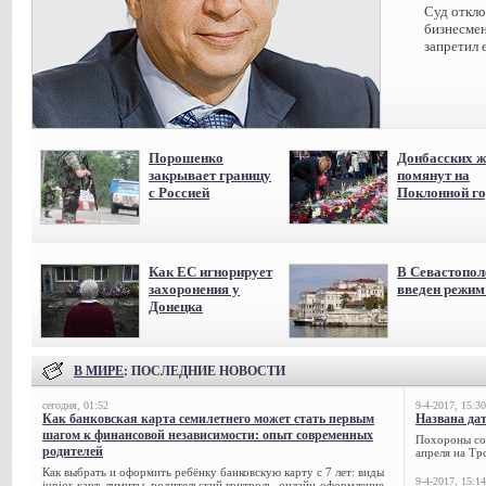
Суд откл
бизнесмен
запретил 
Порошенко
Донбасских ж
закрывает границу
помянут на
с Россией
Поклонной го
Как ЕС игнорирует
В Севастопол
захоронения у
введен режи
Донецка
В МИРЕ
: ПОСЛЕДНИЕ НОВОСТИ
сегодня, 01:52
9-4-2017, 15:30
Как банковская карта семилетнего может стать первым
Названа да
шагом к финансовой независимости: опыт современных
Похороны сов
родителей
апреля на Тр
Как выбрать и оформить ребёнку банковскую карту с 7 лет: виды
9-4-2017, 15:14
junior-карт, лимиты, родительский контроль, онлайн-оформление