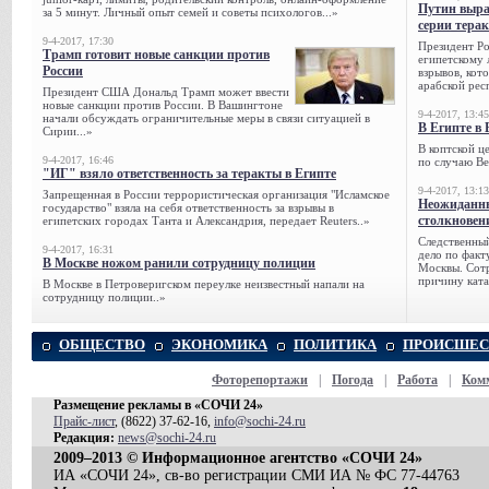
Путин выра
за 5 минут. Личный опыт семей и советы психологов...»
серии тера
9-4-2017, 17:30
Президент Р
Трамп готовит новые санкции против
египетскому 
России
взрывов, кот
арабской рес
Президент США Дональд Трамп может ввести
новые санкции против России. В Вашингтоне
9-4-2017, 13:45
начали обсуждать ограничительные меры в связи ситуацией в
В Египте в 
Сирии...»
В коптской ц
9-4-2017, 16:46
по случаю Ве
"ИГ" взяло ответственность за теракты в Египте
9-4-2017, 13:13
Запрещенная в России террористическая организация "Исламское
Неожиданны
государство" взяла на себя ответственность за взрывы в
столкновен
египетских городах Танта и Александрия, передает Reuters..»
Следственный
9-4-2017, 16:31
дело по факт
В Москве ножом ранили сотрудницу полиции
Москвы. Сотр
причину ката
В Москве в Петроверигском переулке неизвестный напали на
сотрудницу полиции..»
ОБЩЕСТВО
ЭКОНОМИКА
ПОЛИТИКА
ПРОИСШЕС
Фоторепортажи
|
Погода
|
Работа
|
Ком
Размещение рекламы в «СОЧИ 24»
Прайс-лист
, (8622) 37-62-16,
info@sochi-24.ru
Редакция:
news@sochi-24.ru
2009–2013 © Информационное агентство «СОЧИ 24»
ИА «СОЧИ 24», св-во регистрации СМИ ИА № ФС 77-44763