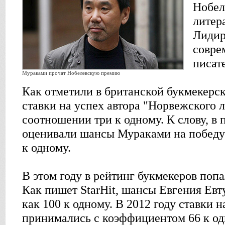
Нобел
литера
Лидир
совре
писат
Мураками прочат Нобелевскую премию
Как отметили в британской букмекерс
ставки на успех автора "Норвежского 
соотношении три к одному. К слову, в
оценивали шансы Мураками на победу
к одному.
В этом году в рейтинг букмекеров попа
Как пишет StarHit, шансы Евгения Ев
как 100 к одному. В 2012 году ставки н
принимались с коэффициентом 66 к од