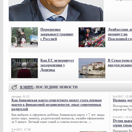
Порошенко
Донбасских ж
закрывает границу
помянут на
с Россией
Поклонной го
Как ЕС игнорирует
В Севастопол
захоронения у
введен режи
Донецка
В МИРЕ
: ПОСЛЕДНИЕ НОВОСТИ
сегодня, 01:52
9-4-2017, 15:30
Как банковская карта семилетнего может стать первым
Названа да
шагом к финансовой независимости: опыт современных
Похороны сов
родителей
апреля на Тр
Как выбрать и оформить ребёнку банковскую карту с 7 лет: виды
9-4-2017, 15:14
junior-карт, лимиты, родительский контроль, онлайн-оформление
Путин выра
за 5 минут. Личный опыт семей и советы психологов...»
серии тера
9-4-2017, 17:30
Президент Р