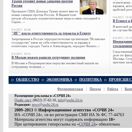
Трамп готовит новые санкции против
египетскому 
России
взрывов, кот
арабской рес
Президент США Дональд Трамп может ввести
новые санкции против России. В Вашингтоне
9-4-2017, 13:45
начали обсуждать ограничительные меры в связи ситуацией в
В Египте в 
Сирии...»
В коптской ц
9-4-2017, 16:46
по случаю Ве
"ИГ" взяло ответственность за теракты в Египте
9-4-2017, 13:13
Запрещенная в России террористическая организация "Исламское
Неожиданны
государство" взяла на себя ответственность за взрывы в
столкновен
египетских городах Танта и Александрия, передает Reuters..»
Следственный
9-4-2017, 16:31
дело по факт
В Москве ножом ранили сотрудницу полиции
Москвы. Сотр
причину ката
В Москве в Петроверигском переулке неизвестный напали на
сотрудницу полиции..»
ОБЩЕСТВО
ЭКОНОМИКА
ПОЛИТИКА
ПРОИСШЕС
Фоторепортажи
|
Погода
|
Работа
|
Ком
Размещение рекламы в «СОЧИ 24»
Прайс-лист
, (8622) 37-62-16,
info@sochi-24.ru
Редакция:
news@sochi-24.ru
2009–2013 © Информационное агентство «СОЧИ 24»
ИА «СОЧИ 24», св-во регистрации СМИ ИА № ФС 77-44763
Материалы агентства могут содержать информацию
18+
При цитировании гиперссылка на «
СОЧИ 24
» обязательна.