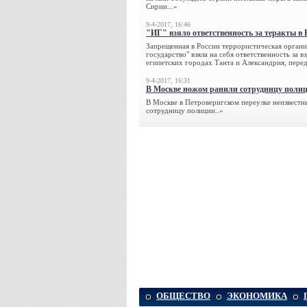
Сирии...»
9-4-2017, 16:46
"ИГ" взяло ответственность за теракты в 
Запрещенная в России террористическая органи
государство" взяла на себя ответственность за в
египетских городах Танта и Александрия, переда
9-4-2017, 16:31
В Москве ножом ранили сотрудницу поли
В Москве в Петроверигском переулке неизвестн
сотрудницу полиции..»
ОБЩЕСТВО
ЭКОНОМИКА