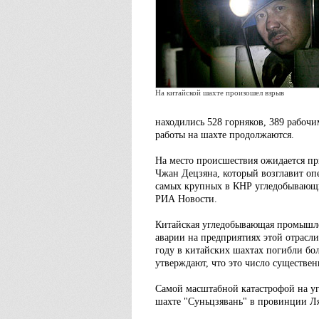
На китайской шахте произошел взрыв
находились 528 горняков, 389 рабоч
работы на шахте продолжаются.
На место происшествия ожидается пр
Чжан Децзяна, который возглавит оп
самых крупных в КНР угледобывающих
РИА Новости.
Китайская угледобывающая промышле
аварии на предприятиях этой отрасл
году в китайских шахтах погибли бо
утверждают, что это число существен
Самой масштабной катастрофой на уг
шахте "Суньцзявань" в провинции Ляо