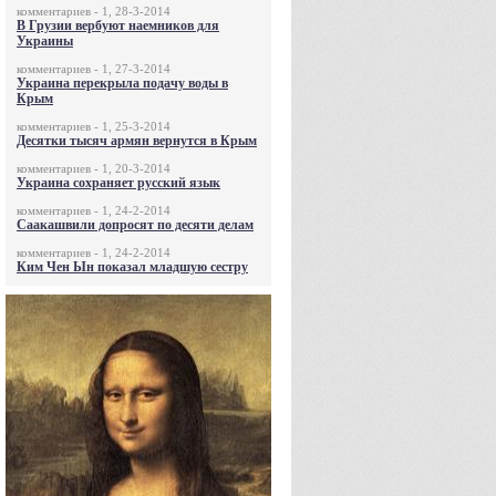
комментариев - 1, 28-3-2014
В Грузии вербуют наемников для
Украины
комментариев - 1, 27-3-2014
Украина перекрыла подачу воды в
Крым
комментариев - 1, 25-3-2014
Десятки тысяч армян вернутся в Крым
комментариев - 1, 20-3-2014
Украина сохраняет русский язык
комментариев - 1, 24-2-2014
Саакашвили допросят по десяти делам
комментариев - 1, 24-2-2014
Ким Чен Ын показал младшую сестру