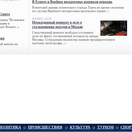
В Египте в Вербное воскресенье взорвали церковь
В коптской церкви египетского города Танта во время служения
по случаю Вербного воскресенья произошел теракт..»
Египте
9-4-2017, 13:13
зация "Исламское
Неожиданный поворот в деле о
зрывы в
столкновении поездов в Москве
ет Reuters..»
Следственный комитет возбудил уголовное
дело по факту столкновения поездов на западе
ции
Москвы. Сотрудники ведомства назвали предварительную
причину катастрофы...»
ый напали на
ПОЛИТИКА
ПРОИСШЕСТВИЯ
КУЛЬТУРА
ТУРИЗМ
СПОР