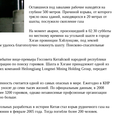
Оставшиеся под завалами рабочие находятся на
глубине 500 метров. Причиной взрыва, от которого
трясло окна зданий, находящихся в 20 метрах от
шахты, послужило скопление газа
На момент аварии, произошедшей в 02:30 субботы
по местному времени на угольной шахте в городе
Хэган провинции Хэйлунцзян, под землей
им удалось благополучно покинуть шахту. Поисково-спасательные
ибытие вице-премьера Госсовета Китайской народной республики
ерацию по поиску горняков. Шахта в Хэгане принадлежит одной из
 компаний Heilongjiang Longmei Mining Holding Group, передает
нность считается одной из самых опасных в мире. Ежегодно в КНР
и уносят до семи тысяч жизней. По официальным данным, в 2008
лее 3200 горняков, однако независимые профсоюзные организации
но больше.
ольных разработках в истории Китая стал взрыв рудничного газа на
нин в феврале 2005 года. Тогда погибли более 200 человек.