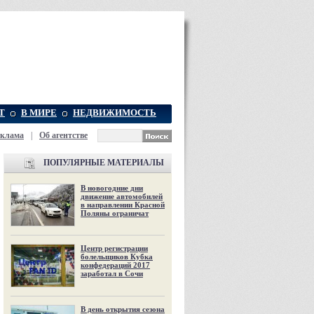
Т
В МИРЕ
НЕДВИЖИМОСТЬ
еклама
|
Об агентстве
ПОПУЛЯРНЫЕ МАТЕРИАЛЫ
В новогодние дни
движение автомобилей
в направлении Красной
Поляны ограничат
Центр регистрации
болельщиков Кубка
конфедераций 2017
заработал в Сочи
В день открытия сезона