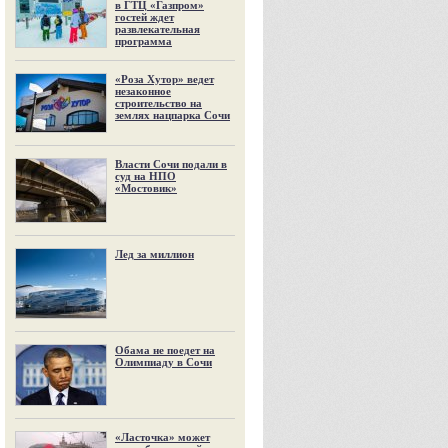
в ГТЦ «Газпром»
гостей ждет
развлекательная
программа
«Роза Хутор» ведет
незаконное
строительство на
землях нацпарка Сочи
Власти Сочи подали в
суд на НПО
«Мостовик»
Лед за миллион
Обама не поедет на
Олимпиаду в Сочи
«Ласточка» может