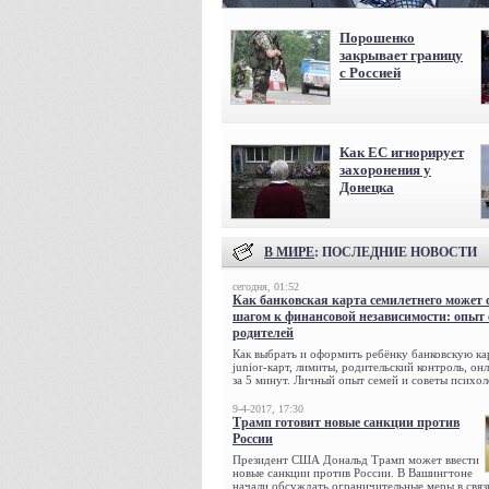
Порошенко
закрывает границу
с Россией
Как ЕС игнорирует
захоронения у
Донецка
В МИРЕ
: ПОСЛЕДНИЕ НОВОСТИ
сегодня, 01:52
Как банковская карта семилетнего может 
шагом к финансовой независимости: опыт
родителей
Как выбрать и оформить ребёнку банковскую кар
junior-карт, лимиты, родительский контроль, о
за 5 минут. Личный опыт семей и советы психол
9-4-2017, 17:30
Трамп готовит новые санкции против
России
Президент США Дональд Трамп может ввести
новые санкции против России. В Вашингтоне
начали обсуждать ограничительные меры в связ