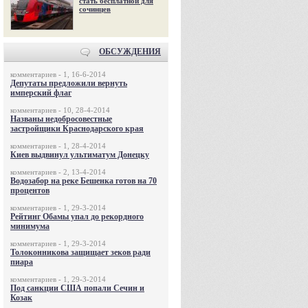
стать бесплатной для
сочинцев
ОБСУЖДЕНИЯ
комментариев - 1, 16-6-2014
Депутаты предложили вернуть
имперский флаг
комментариев - 10, 28-4-2014
Названы недобросовестные
застройщики Краснодарского края
комментариев - 1, 28-4-2014
Киев выдвинул ультиматум Донецку
комментариев - 2, 13-4-2014
Водозабор на реке Бешенка готов на 70
процентов
комментариев - 1, 29-3-2014
Рейтинг Обамы упал до рекордного
минимума
комментариев - 1, 29-3-2014
Толоконникова защищает зеков ради
пиара
комментариев - 1, 29-3-2014
Под санкции США попали Сечин и
Козак