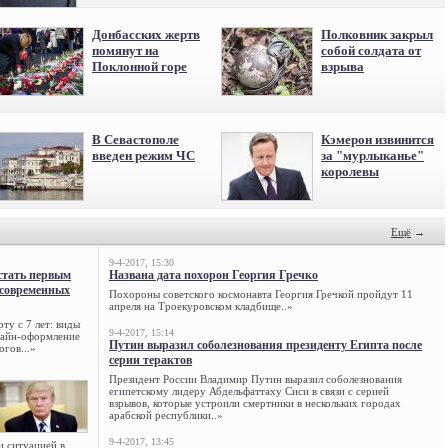
Донбасских жертв
Полковник закрыл
помянут на
собой солдата от
Поклонной горе
взрыва
В Севастополе
Кэмерон извинится
введен режим ЧС
за "мурлыканье"
королевы
Ещё
→
9-4-2017, 15:30
стать первым
Названа дата похорон Георгия Гречко
 современных
Похороны советского космонавта Георгия Гречкой пройдут 11
апреля на Троекуровском кладбище..»
ту с 7 лет: виды
9-4-2017, 15:14
нлайн-оформление
Путин выразил соболезнования президенту Египта после
огов...»
серии терактов
Президент России Владимир Путин выразил соболезнования
египетскому лидеру Абдельфаттаху Сиси в связи с серией
взрывов, которые устроили смертники в нескольких городах
арабской республики..»
9-4-2017, 13:45
и ситуацией в