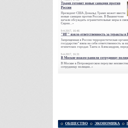
Трамп готовит новые санкции против
России
Президент США Дональд Трамп может ввести
новые санкции против России. В Вашингтоне
начали обсуждать ограничительные меры в связ
Сирии...»
9-4-2017, 16:46
"ИГ" взяло ответственность за теракты в 
Запрещенная в России террористическая органи
государство" взяла на себя ответственность за в
египетских городах Танта и Александрия, переда
9-4-2017, 16:31
В Москве ножом ранили сотрудницу поли
В Москве в Петроверигском переулке неизвестн
сотрудницу полиции..»
ОБЩЕСТВО
ЭКОНОМИКА