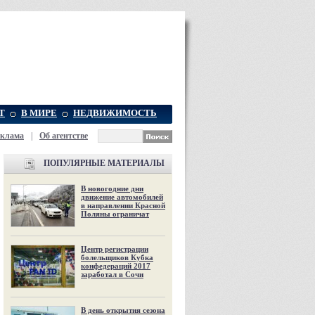
Т
В МИРЕ
НЕДВИЖИМОСТЬ
еклама
|
Об агентстве
ПОПУЛЯРНЫЕ МАТЕРИАЛЫ
В новогодние дни
движение автомобилей
в направлении Красной
Поляны ограничат
Центр регистрации
болельщиков Кубка
конфедераций 2017
заработал в Сочи
В день открытия сезона