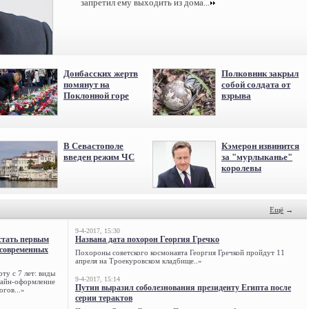
запретил ему выходить из дома...
Донбасских жертв
Полковник закрыл
помянут на
собой солдата от
Поклонной горе
взрыва
В Севастополе
Кэмерон извинится
введен режим ЧС
за "мурлыканье"
королевы
Ещё
→
9-4-2017, 15:30
стать первым
Названа дата похорон Георгия Гречко
 современных
Похороны советского космонавта Георгия Гречкой пройдут 11
апреля на Троекуровском кладбище..»
ту с 7 лет: виды
9-4-2017, 15:14
нлайн-оформление
Путин выразил соболезнования президенту Египта после
огов...»
серии терактов