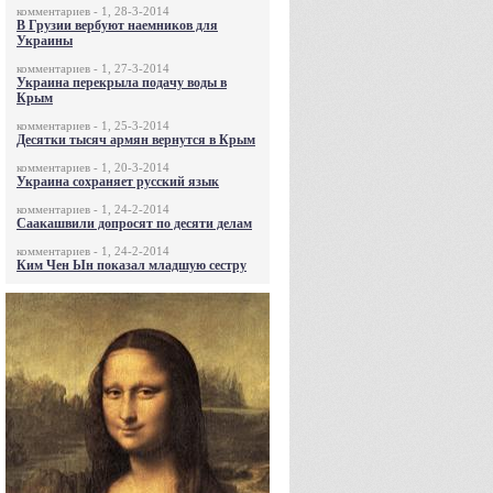
комментариев - 1, 28-3-2014
В Грузии вербуют наемников для
Украины
комментариев - 1, 27-3-2014
Украина перекрыла подачу воды в
Крым
комментариев - 1, 25-3-2014
Десятки тысяч армян вернутся в Крым
комментариев - 1, 20-3-2014
Украина сохраняет русский язык
комментариев - 1, 24-2-2014
Саакашвили допросят по десяти делам
комментариев - 1, 24-2-2014
Ким Чен Ын показал младшую сестру