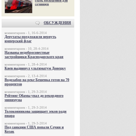
стать бесплатной для
сочинцев
ОБСУЖДЕНИЯ
комментариев - 1, 16-6-2014
Депутаты предложили вернуть
имперский флаг
комментариев - 10, 28-4-2014
Названы недобросовестные
застройщики Краснодарского края
комментариев - 1, 28-4-2014
Киев выдвинул ультиматум Донецку
комментариев - 2, 13-4-2014
Водозабор на реке Бешенка готов на 70
процентов
комментариев - 1, 29-3-2014
Рейтинг Обамы упал до рекордного
минимума
комментариев - 1, 29-3-2014
Толоконникова защищает зеков ради
пиара
комментариев - 1, 29-3-2014
Под санкции США попали Сечин и
Козак