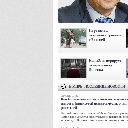
Порошенко
закрывает границу
с Россией
Как ЕС игнорирует
захоронения у
Донецка
В МИРЕ
: ПОСЛЕДНИЕ НОВОСТИ
сегодня, 01:52
Как банковская карта семилетнего может 
шагом к финансовой независимости: опыт
родителей
Как выбрать и оформить ребёнку банковскую кар
junior-карт, лимиты, родительский контроль, о
за 5 минут. Личный опыт семей и советы психол
9-4-2017, 17:30