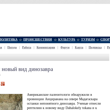
ПОЛИТИКА
ПРОИСШЕСТВИЯ
КУЛЬТУРА
ТУРИЗМ
СПОР
жи
|
Погода
|
Работа
|
Комментарии
|
Форум
|
Карта
|
Подписка
|
Р
 новый вид динозавра
4
Американские палеонтологи обнаружили в
провинции Анциранана на севере Мадагаскара
останки непонятного динозавра. Ученые отнесли
рептилию к новому виду Dahalokely tokana и к