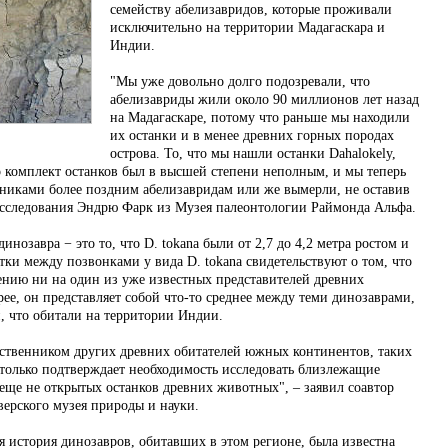
семейству абелизавридов, которые проживали
исключительно на территории Мадагаскара и
Индии.
"Мы уже довольно долго подозревали, что
абелизавриды жили около 90 миллионов лет назад
на Мадагаскаре, потому что раньше мы находили
их останки и в менее древних горных породах
острова. То, что мы нашли останки Dahalokely,
о комплект останков был в высшей степени неполным, и мы теперь
нниками более поздним абелизавридам или же вымерли, не оставив
исследования Эндрю Фарк из Музея палеонтологии Раймонда Альфа.
инозавра − это то, что D. tokana были от 2,7 до 4,2 метра ростом и
и между позвонками у вида D. tokana свидетельствуют о том, что
ению ни на один из уже известных представителей древних
ее, он представляет собой что-то среднее между теми динозаврами,
, что обитали на территории Индии.
дственником других древних обитателей южных континентов, таких
 только подтверждает необходимость исследовать близлежащие
еще не открытых останков древних животных", – заявил соавтор
ерского музея природы и науки.
я история динозавров, обитавших в этом регионе, была известна