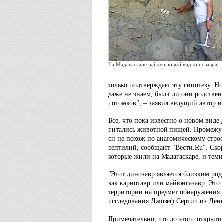
На Мадагаскаре найден новый вид динозавра
только подтверждает эту гипотезу. Н
даже не знаем, были ли они родстве
потомков", – заявил ведущий автор 
Все, что пока известно о новом виде д
питались животной пищей. Промежутк
он не похож по анатомическому стро
рептилий, сообщают "Вести.Ru". Скор
которые жили на Мадагаскаре, и теми
"Этот динозавр является близким ро
как карнотавр или майюнгазавр. Это
территории на предмет обнаружения 
исследования Джозеф Сертич из Денв
Примечательно, что до этого открыти