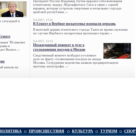
Президент России Владимир Путин выразил соболезнования
египетскому лидеру Абдельфаттаху Сиси в связи с серией
взрывов, которые устроили смертники в нескольких городах
арабской республики..»
9-4-2017, 13:45
и ситуацией в
В Египте в Вербное воскресенье взорвали церковь
В коптской церкви египетского города Танта во время служения
по случаю Вербного воскресенья произошел теракт..»
Египте
9-4-2017, 13:13
зация "Исламское
Неожиданный поворот в деле о
зрывы в
столкновении поездов в Москве
ет Reuters..»
Следственный комитет возбудил уголовное
дело по факту столкновения поездов на западе
ции
Москвы. Сотрудники ведомства назвали предварительную
причину катастрофы...»
ый напали на
ПОЛИТИКА
ПРОИСШЕСТВИЯ
КУЛЬТУРА
ТУРИЗМ
СПОР