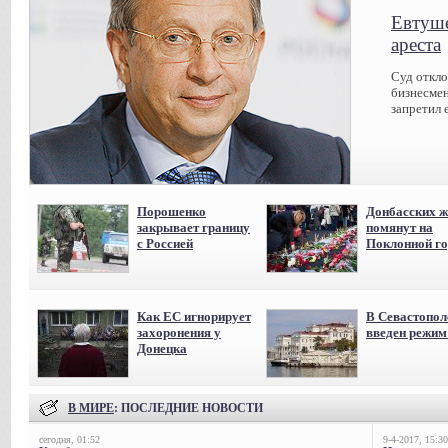
Евтуше
ареста
Суд откл
бизнесмен
запретил 
Порошенко
Донбасских ж
закрывает границу
помянут на
с Россией
Поклонной го
Как ЕС игнорирует
В Севастопол
захоронения у
введен режи
Донецка
В МИРЕ
: ПОСЛЕДНИЕ НОВОСТИ
сегодня, 01:52
9-4-2017, 15:30