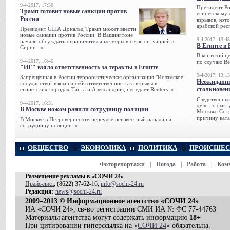
9-4-2017, 17:30
Президент Р
Трамп готовит новые санкции против
египетскому 
России
взрывов, кот
арабской рес
Президент США Дональд Трамп может ввести
новые санкции против России. В Вашингтоне
9-4-2017, 13:45
начали обсуждать ограничительные меры в связи ситуацией в
В Египте в 
Сирии...»
В коптской ц
9-4-2017, 16:46
по случаю Ве
"ИГ" взяло ответственность за теракты в Египте
9-4-2017, 13:13
Запрещенная в России террористическая организация "Исламское
Неожиданны
государство" взяла на себя ответственность за взрывы в
столкновен
египетских городах Танта и Александрия, передает Reuters..»
Следственный
9-4-2017, 16:31
дело по факт
В Москве ножом ранили сотрудницу полиции
Москвы. Сотр
причину ката
В Москве в Петроверигском переулке неизвестный напали на
сотрудницу полиции..»
ОБЩЕСТВО
ЭКОНОМИКА
ПОЛИТИКА
ПРОИСШЕС
Фоторепортажи
|
Погода
|
Работа
|
Ком
Размещение рекламы в «СОЧИ 24»
Прайс-лист
, (8622) 37-62-16,
info@sochi-24.ru
Редакция:
news@sochi-24.ru
2009–2013 © Информационное агентство «СОЧИ 24»
ИА «СОЧИ 24», св-во регистрации СМИ ИА № ФС 77-44763
Материалы агентства могут содержать информацию
18+
При цитировании гиперссылка на «
СОЧИ 24
» обязательна.