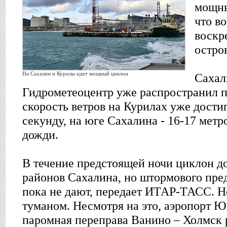
мощны
что в
воскр
остро
На Сахалин и Курилы идет мощный циклон
Сахал
Гидрометеоцентр уже распространил п
скорость ветров на Курилах уже достиг
секунду, на юге Сахалина - 16-17 мет
дожди.
В течение предстоящей ночи циклон д
районов Сахалина, но штормового пр
пока не дают, передает ИТАР-ТАСС. Н
туманом. Несмотря на это, аэропорт 
паромная переправа Ванино – Холмск 