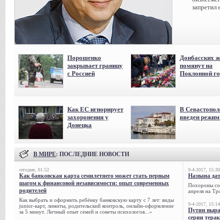
запретил 
Порошенко
Донбасских ж
закрывает границу
помянут на
с Россией
Поклонной го
Как ЕС игнорирует
В Севастопол
захоронения у
введен режи
Донецка
В МИРЕ
: ПОСЛЕДНИЕ НОВОСТИ
сегодня, 01:52
9-4-2017, 15:30
Как банковская карта семилетнего может стать первым
Названа да
шагом к финансовой независимости: опыт современных
Похороны сов
родителей
апреля на Тр
Как выбрать и оформить ребёнку банковскую карту с 7 лет: виды
9-4-2017, 15:14
junior-карт, лимиты, родительский контроль, онлайн-оформление
Путин выра
за 5 минут. Личный опыт семей и советы психологов...»
серии тера