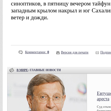
синоптиков, в пятницу вечером тайфун
западным крылом накрыл и юг Сахали
ветер и дожди.
Комментарии:
0
Версия для печати
Подпис
В МИРЕ
: ГЛАВНЫЕ НОВОСТИ
Евтуше
ареста
Суд откл
бизнесмен