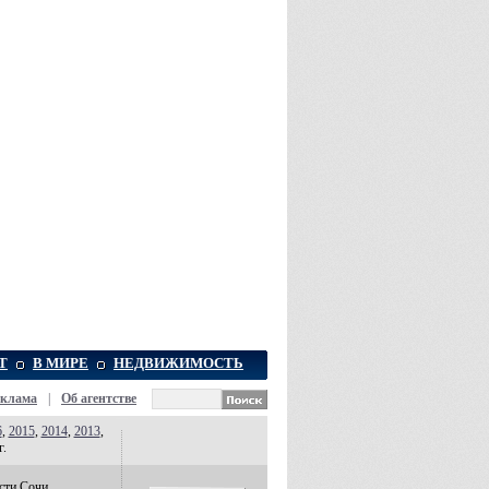
Т
В МИРЕ
НЕДВИЖИМОСТЬ
еклама
|
Об агентстве
6
,
2015
,
2014
,
2013
,
г.
сти Сочи