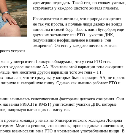
чрезмерно переедать. Такой ген, по словам ученых,
встречается у каждого шестого жителя планеты.
Исследователи выяснили, что природа ожирения
не так уж проста, а полные люди далеко не всегда
виноваты в своей беде. Заесть один бутерброд еще
двумя их заставляет ген FTO – участок ДНК,
получивший неофициальное название "ген
ожирения". Он есть у каждого шестого жителя
росто устроен.
олы университета Плимута обнаружил, что у гена FTO есть
 носит кодовое название АА. Носители этой вариации гена ожирения
ольше, чем носители другой вариации того же гена – ТТ.
 показали, что те грызуны, у которых была вариация АА, не просто
ее жирную и калорийную пищу. Однако как именно работает FTO и
ании занималась генетическими факторами детского ожирения. Они
(их названия PRKCH и RMST) уничтожают участки ДНК, которые
оров, напрямую влияющих на массу тела.
ти провела команда ученых из Университетского колледжа Лондона
эттерхэм. Медики решили, что гормоны, производимые кишечником,
епочке взаимосвязи гена FTO и чрезмерным употреблением пищи. В