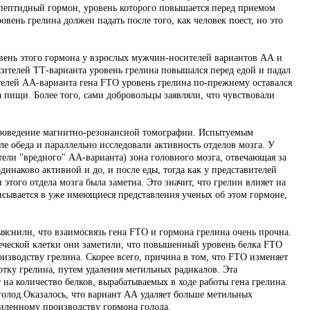
пептидный гормон, уровень которого повышается перед приемом
овень грелина должен падать после того, как человек поест, но это
овень этого гормона у взрослых мужчин-носителей вариантов АА и
ителей ТТ-варианта уровень грелина повышался перед едой и падал
ителей АА-варианта гена FTO уровень грелина по-прежнему оставался
 пищи. Более того, сами добровольцы заявляли, что чувствовали
роведение магнитно-резонансной томографии. Испытуемым
е обеда и параллельно исследовали активность отделов мозга. У
ели "вредного" АА-варианта) зона головного мозга, отвечающая за
динаково активной и до, и после еды, тогда как у представителей
этого отдела мозга была заметна. Это значит, что грелин влияет на
писывается в уже имеющиеся представления ученых об этом гормоне,
выяснили, что взаимосвязь гена FTO и гормона грелина очень прочна.
веческой клетки они заметили, что повышенный уровень белка FTO
изводству грелина. Скорее всего, причина в том, что FTO изменяет
ботку грелина, путем удаления метильных радикалов. Эта
на количество белков, вырабатываемых в ходе работы гена грелина.
голод.Оказалось, что вариант АА удаляет больше метильных
силенному производству гормона голода.