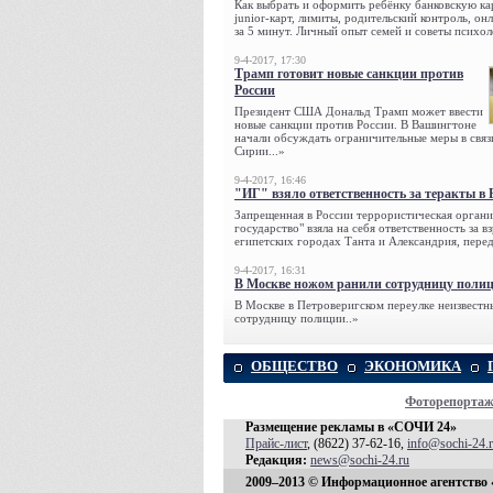
Как выбрать и оформить ребёнку банковскую кар
junior-карт, лимиты, родительский контроль, о
за 5 минут. Личный опыт семей и советы психол
9-4-2017, 17:30
Трамп готовит новые санкции против
России
Президент США Дональд Трамп может ввести
новые санкции против России. В Вашингтоне
начали обсуждать ограничительные меры в связ
Сирии...»
9-4-2017, 16:46
"ИГ" взяло ответственность за теракты в 
Запрещенная в России террористическая органи
государство" взяла на себя ответственность за в
египетских городах Танта и Александрия, переда
9-4-2017, 16:31
В Москве ножом ранили сотрудницу поли
В Москве в Петроверигском переулке неизвестн
сотрудницу полиции..»
ОБЩЕСТВО
ЭКОНОМИКА
Фоторепорта
Размещение рекламы в «СОЧИ 24»
Прайс-лист
, (8622) 37-62-16,
info@sochi-24.
Редакция:
news@sochi-24.ru
2009–2013 © Информационное агентство