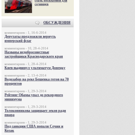
стать бесплатной для
сочинцев
ОБСУЖДЕНИЯ
комментариев - 1, 16-6-2014
Депутаты предложили вернуть
имперский флаг
комментариев - 10, 28-4-2014
Названы недобросовестные
застройщики Краснодарского края
комментариев - 1, 28-4-2014
Киев выдвинул ультиматум Донецку
комментариев - 2, 13-4-2014
Водозабор на реке Бешенка готов на 70
процентов
комментариев - 1, 29-3-2014
Рейтинг Обамы упал до рекордного
минимума
комментариев - 1, 29-3-2014
Толоконникова защищает зеков ради
пиара
комментариев - 1, 29-3-2014
Под санкции США попали Сечин и
Козак