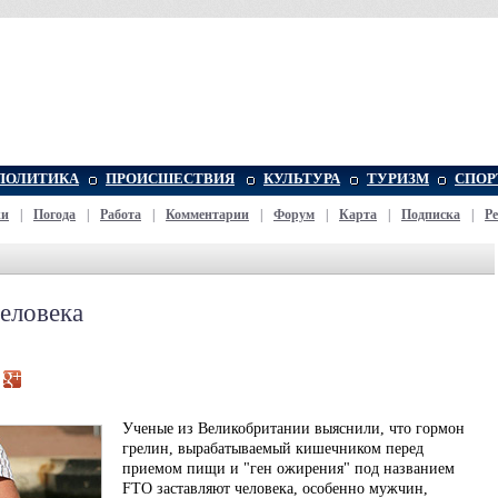
ПОЛИТИКА
ПРОИСШЕСТВИЯ
КУЛЬТУРА
ТУРИЗМ
СПОР
жи
|
Погода
|
Работа
|
Комментарии
|
Форум
|
Карта
|
Подписка
|
Р
еловека
Ученые из Великобритании выяснили, что гормон
грелин, вырабатываемый кишечником перед
приемом пищи и "ген ожирения" под названием
FTO заставляют человека, особенно мужчин,