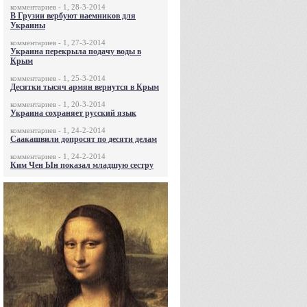
комментариев - 1, 28-3-2014
В Грузии вербуют наемников для
Украины
комментариев - 1, 27-3-2014
Украина перекрыла подачу воды в
Крым
комментариев - 1, 25-3-2014
Десятки тысяч армян вернутся в Крым
комментариев - 1, 20-3-2014
Украина сохраняет русский язык
комментариев - 1, 24-2-2014
Саакашвили допросят по десяти делам
комментариев - 1, 24-2-2014
Ким Чен Ын показал младшую сестру