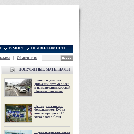
Т
В МИРЕ
НЕДВИЖИМОСТЬ
еклама
|
Об агентстве
ПОПУЛЯРНЫЕ МАТЕРИАЛЫ
В новогодние дни
движение автомобилей
в направлении Красной
Поляны ограничат
Центр регистрации
болельщиков Кубка
конфедераций 2017
заработал в Сочи
В день открытия сезона