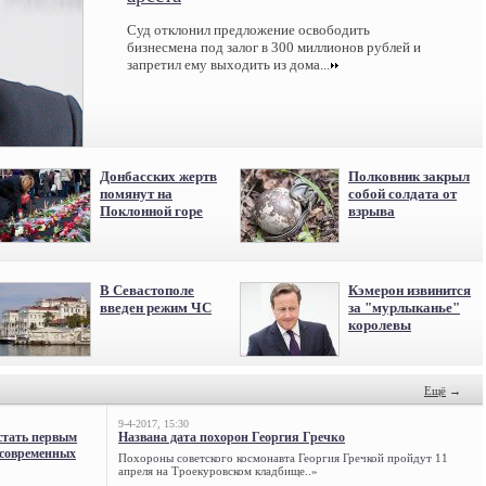
Суд отклонил предложение освободить
бизнесмена под залог в 300 миллионов рублей и
запретил ему выходить из дома...
Донбасских жертв
Полковник закрыл
помянут на
собой солдата от
Поклонной горе
взрыва
В Севастополе
Кэмерон извинится
введен режим ЧС
за "мурлыканье"
королевы
Ещё
→
9-4-2017, 15:30
стать первым
Названа дата похорон Георгия Гречко
 современных
Похороны советского космонавта Георгия Гречкой пройдут 11
апреля на Троекуровском кладбище..»