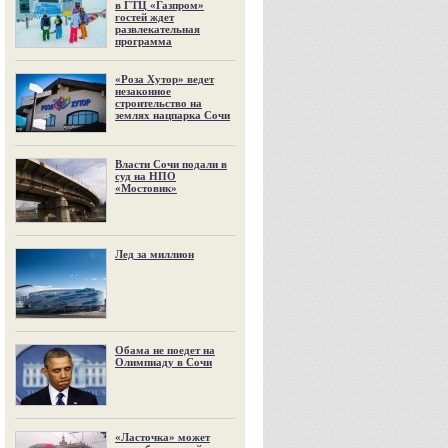
в ГТЦ «Газпром»
гостей ждет
развлекательная
программа
«Роза Хутор» ведет
незаконное
строительство на
землях нацпарка Сочи
Власти Сочи подали в
суд на НПО
«Мостовик»
Лед за миллион
Обама не поедет на
Олимпиаду в Сочи
«Ласточка» может