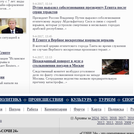
ту с 7 лет: виды
9-4-2017, 15:14
нлайн-оформление
Путин выразил соболезнования президенту Египта после
огов...»
серии терактов
Президент России Владимир Путин выразил соболезнования
египетскому лидеру Абдельфаттаху Сиси в связи с серией
взрывов, которые устроили смертники в нескольких городах
арабской республики..»
9-4-2017, 13:45
и ситуацией в
В Египте в Вербное воскресенье взорвали церковь
В коптской церкви египетского города Танта во время служения
по случаю Вербного воскресенья произошел теракт..»
Египте
9-4-2017, 13:13
зация "Исламское
Неожиданный поворот в деле о
зрывы в
столкновении поездов в Москве
ет Reuters..»
Следственный комитет возбудил уголовное
дело по факту столкновения поездов на западе
ции
Москвы. Сотрудники ведомства назвали предварительную
причину катастрофы...»
ый напали на
ПОЛИТИКА
ПРОИСШЕСТВИЯ
КУЛЬТУРА
ТУРИЗМ
СПОР
жи
|
Погода
|
Работа
|
Комментарии
|
Форум
|
Карта
|
Подписка
|
Р
Архивы за
2024
,
2021
,
2018
,
2017
,
201
ru
2012
,
2011
,
2010
,
2009
г
 «СОЧИ 24»
«СОЧИ 24» - это оперативные ново