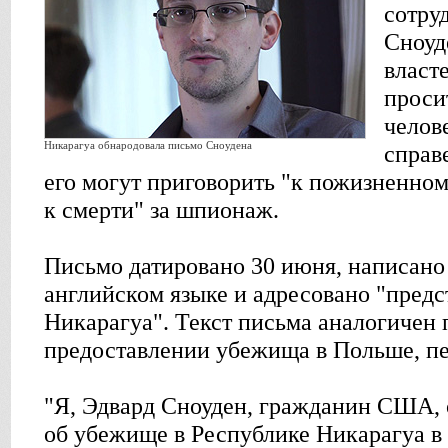
сотру
Сноуд
власт
проси
челов
Никарагуа обнародовала письмо Сноудена
справ
его могут приговорить "к пожизненно
к смерти" за шпионаж.
Письмо датировано 30 июня, написано
английском языке и адресовано "пред
Никарагуа". Текст письма аналогичен
предоставлении убежища в Польше, п
"Я, Эдвард Сноуден, гражданин США,
об убежище в Республике Никарагуа в 