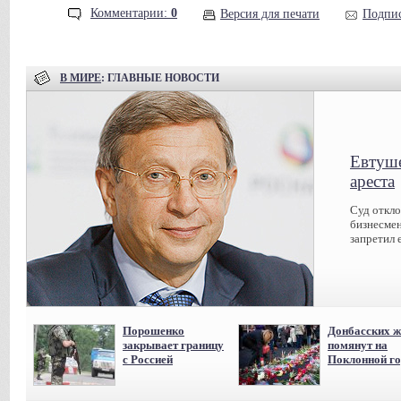
Комментарии:
0
Версия для печати
Подпис
В МИРЕ
: ГЛАВНЫЕ НОВОСТИ
Евтуше
ареста
Суд откл
бизнесмен
запретил 
Порошенко
Донбасских ж
закрывает границу
помянут на
с Россией
Поклонной го