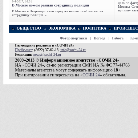
9-4-2017, 16:31
дело по факт
В Москве ножом ранили сотрудницу полиции
Москвы. Сотр
причину ката
В Москве в Петроверигском переулке неизвестный напали на
сотрудницу полиции..»
ОБЩЕСТВО
ЭКОНОМИКА
ПОЛИТИКА
ПРОИСШЕС
Фоторепортажи
|
Погода
|
Работа
|
Ком
Размещение рекламы в «СОЧИ 24»
Прайс-лист
, (8622) 37-62-16,
info@sochi-24.ru
Редакция:
news@sochi-24.ru
2009–2013 © Информационное агентство «СОЧИ 24»
ИА «СОЧИ 24», св-во регистрации СМИ ИА № ФС 77-44763
Материалы агентства могут содержать информацию
18+
При цитировании гиперссылка на «
СОЧИ 24
» обязательна.