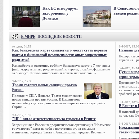
Как ЕС игнорирует
В Севастопол
захоронения у
введен режи
Донецка
В МИРЕ
: ПОСЛЕДНИЕ НОВОСТИ
сегодня, 01:52
9-4-2017, 15:30
Как банковская карта семилетнего может стать первым
Названа да
шагом к финансовой независимости: опыт современных
Похороны сов
родителей
апреля на Тр
Как выбрать и оформить ребёнку банковскую карту с 7 лет: виды
9-4-2017, 15:14
junior-карт, лимиты, родительский контроль, онлайн-оформление
Путин выра
за 5 минут. Личный опыт семей и советы психологов...»
серии тера
9-4-2017, 17:30
Президент Р
Трамп готовит новые санкции против
египетскому 
России
взрывов, кот
арабской рес
Президент США Дональд Трамп может ввести
новые санкции против России. В Вашингтоне
9-4-2017, 13:45
начали обсуждать ограничительные меры в связи ситуацией в
В Египте в 
Сирии...»
В коптской ц
9-4-2017, 16:46
по случаю Ве
"ИГ" взяло ответственность за теракты в Египте
9-4-2017, 13:13
Запрещенная в России террористическая организация "Исламское
Неожиданны
государство" взяла на себя ответственность за взрывы в
столкновен
египетских городах Танта и Александрия, передает Reuters..»
Следственный