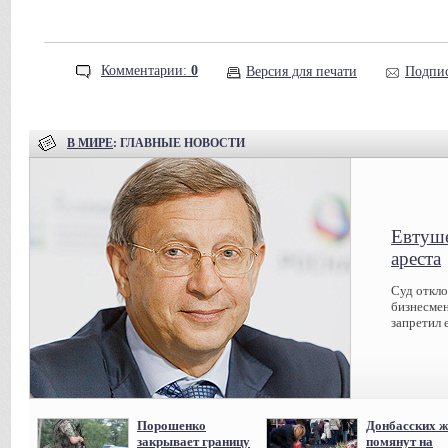
Комментарии:
0
Версия для печати
Подпис
В МИРЕ
: ГЛАВНЫЕ НОВОСТИ
Евтуше
ареста
Суд откл
бизнесмен
запретил 
Порошенко
Донбасских ж
закрывает границу
помянут на