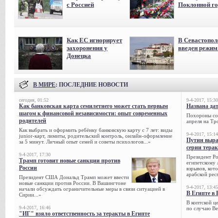
с Россией
Поклонной го
Как ЕС игнорирует
В Севастопол
захоронения у
введен режи
Донецка
В МИРЕ
: ПОСЛЕДНИЕ НОВОСТИ
сегодня, 01:52
9-4-2017, 15:30
Как банковская карта семилетнего может стать первым
Названа да
шагом к финансовой независимости: опыт современных
Похороны сов
родителей
апреля на Тр
Как выбрать и оформить ребёнку банковскую карту с 7 лет: виды
9-4-2017, 15:14
junior-карт, лимиты, родительский контроль, онлайн-оформление
Путин выра
за 5 минут. Личный опыт семей и советы психологов...»
серии тера
9-4-2017, 17:30
Президент Р
Трамп готовит новые санкции против
египетскому 
России
взрывов, кот
арабской рес
Президент США Дональд Трамп может ввести
новые санкции против России. В Вашингтоне
9-4-2017, 13:45
начали обсуждать ограничительные меры в связи ситуацией в
В Египте в 
Сирии...»
В коптской ц
9-4-2017, 16:46
по случаю Ве
"ИГ" взяло ответственность за теракты в Египте