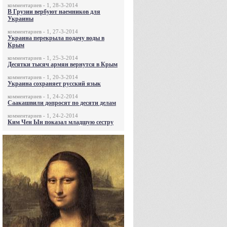
комментариев - 1, 28-3-2014
В Грузии вербуют наемников для
Украины
комментариев - 1, 27-3-2014
Украина перекрыла подачу воды в
Крым
комментариев - 1, 25-3-2014
Десятки тысяч армян вернутся в Крым
комментариев - 1, 20-3-2014
Украина сохраняет русский язык
комментариев - 1, 24-2-2014
Саакашвили допросят по десяти делам
комментариев - 1, 24-2-2014
Ким Чен Ын показал младшую сестру