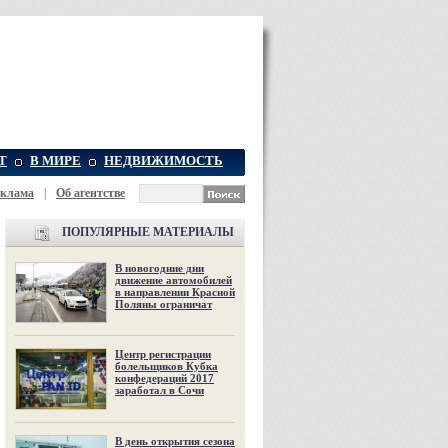
Т
В МИРЕ
НЕДВИЖИМОСТЬ
еклама
|
Об агентстве
ПОПУЛЯРНЫЕ МАТЕРИАЛЫ
В новогодние дни
движение автомобилей
в направлении Красной
Поляны ограничат
Центр регистрации
болельщиков Кубка
конфедераций 2017
заработал в Сочи
В день открытия сезона