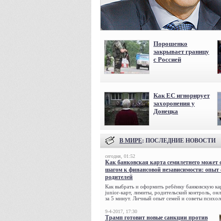
Порошенко
закрывает границу
с Россией
Как ЕС игнорирует
захоронения у
Донецка
В МИРЕ
: ПОСЛЕДНИЕ НОВОСТИ
сегодня, 01:52
Как банковская карта семилетнего может 
шагом к финансовой независимости: опыт
родителей
Как выбрать и оформить ребёнку банковскую кар
junior-карт, лимиты, родительский контроль, о
за 5 минут. Личный опыт семей и советы психол
9-4-2017, 17:30
Трамп готовит новые санкции против