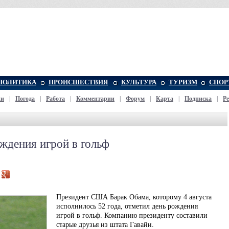
ПОЛИТИКА
ПРОИСШЕСТВИЯ
КУЛЬТУРА
ТУРИЗМ
СПОР
жи
|
Погода
|
Работа
|
Комментарии
|
Форум
|
Карта
|
Подписка
|
Р
ждения игрой в гольф
Президент США Барак Обама, которому 4 августа
исполнилось 52 года, отметил день рождения
игрой в гольф. Компанию президенту составили
старые друзья из штата Гавайи.