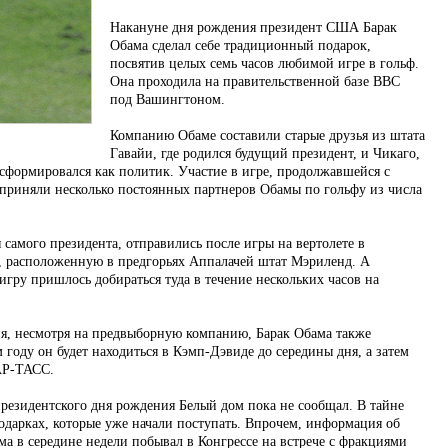
Накануне дня рождения президент США Барак
Обама сделал себе традиционный подарок,
посвятив целых семь часов любимой игре в гольф.
Она проходила на правительственной базе ВВС
под Вашингтоном.
Компанию Обаме составили старые друзья из штата
Гавайи, где родился будущий президент, и Чикаго,
 сформировался как политик. Участие в игре, продолжавшейся с
е приняли несколько постоянных партнеров Обамы по гольфу из числа
 самого президента, отправились после игры на вертолете в
 расположенную в предгорьях Аппалачей штат Мэриленд. А
гру пришлось добираться туда в течение нескольких часов на
я, несмотря на предвыборную компанию, Барак Обама также
м году он будет находиться в Кэмп-Дэвиде до середины дня, а затем
АР-ТАСС.
президентского дня рождения Белый дом пока не сообщал. В тайне
подарках, которые уже начали поступать. Впрочем, информация об
ма в середине недели побывал в Конгрессе на встрече с фракциями