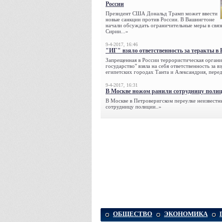
России
Президент США Дональд Трамп может ввести
новые санкции против России. В Вашингтоне
начали обсуждать ограничительные меры в связ
Сирии...»
9-4-2017, 16:46
"ИГ" взяло ответственность за теракты в 
Запрещенная в России террористическая органи
государство" взяла на себя ответственность за в
египетских городах Танта и Александрия, переда
9-4-2017, 16:31
В Москве ножом ранили сотрудницу поли
В Москве в Петроверигском переулке неизвестн
сотрудницу полиции..»
ОБЩЕСТВО
ЭКОНОМИКА