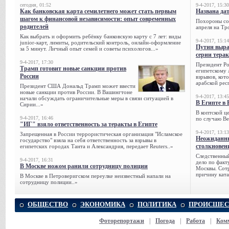
сегодня, 01:52
9-4-2017, 15:30
Как банковская карта семилетнего может стать первым
Названа да
шагом к финансовой независимости: опыт современных
Похороны сов
родителей
апреля на Тр
Как выбрать и оформить ребёнку банковскую карту с 7 лет: виды
9-4-2017, 15:14
junior-карт, лимиты, родительский контроль, онлайн-оформление
Путин выра
за 5 минут. Личный опыт семей и советы психологов...»
серии тера
9-4-2017, 17:30
Президент Р
Трамп готовит новые санкции против
египетскому 
России
взрывов, кот
арабской рес
Президент США Дональд Трамп может ввести
новые санкции против России. В Вашингтоне
9-4-2017, 13:45
начали обсуждать ограничительные меры в связи ситуацией в
В Египте в 
Сирии...»
В коптской ц
9-4-2017, 16:46
по случаю Ве
"ИГ" взяло ответственность за теракты в Египте
9-4-2017, 13:13
Запрещенная в России террористическая организация "Исламское
Неожиданны
государство" взяла на себя ответственность за взрывы в
столкновен
египетских городах Танта и Александрия, передает Reuters..»
Следственный
9-4-2017, 16:31
дело по факт
В Москве ножом ранили сотрудницу полиции
Москвы. Сотр
причину ката
В Москве в Петроверигском переулке неизвестный напали на
сотрудницу полиции..»
ОБЩЕСТВО
ЭКОНОМИКА
ПОЛИТИКА
ПРОИСШЕС
Фоторепортажи
|
Погода
|
Работа
|
Ком