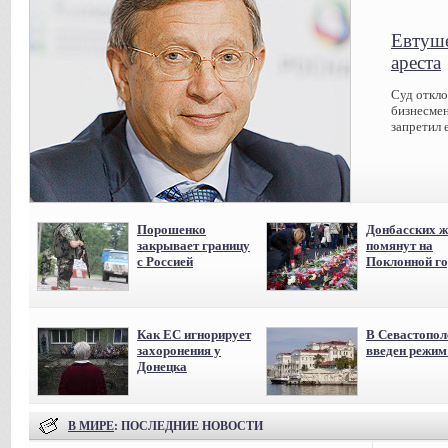
Евтуше
ареста
Суд откл
бизнесмен
запретил 
Порошенко
Донбасских ж
закрывает границу
помянут на
с Россией
Поклонной го
Как ЕС игнорирует
В Севастопол
захоронения у
введен режи
Донецка
В МИРЕ
: ПОСЛЕДНИЕ НОВОСТИ