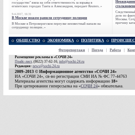
Неожиданны
государство" взяла на себя ответственность за взрывы в
столкновен
египетских городах Танта и Александрия, передает Reuters..»
Следственный
9-4-2017, 16:31
дело по факт
В Москве ножом ранили сотрудницу полиции
Москвы. Сотр
причину ката
В Москве в Петроверигском переулке неизвестный напали на
сотрудницу полиции..»
ОБЩЕСТВО
ЭКОНОМИКА
ПОЛИТИКА
ПРОИСШЕС
Фоторепортажи
|
Погода
|
Работа
|
Ком
Размещение рекламы в «СОЧИ 24»
Прайс-лист
, (8622) 37-62-16,
info@sochi-24.ru
Редакция:
news@sochi-24.ru
2009–2013 © Информационное агентство «СОЧИ 24»
ИА «СОЧИ 24», св-во регистрации СМИ ИА № ФС 77-44763
Материалы агентства могут содержать информацию
18+
При цитировании гиперссылка на «
СОЧИ 24
» обязательна.