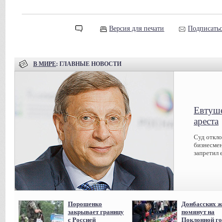
Версия для печати
Подписатьс
В МИРЕ
: ГЛАВНЫЕ НОВОСТИ
Евтуше
ареста
Суд откл
бизнесмен
запретил 
Порошенко
Донбасских ж
закрывает границу
помянут на
с Россией
Поклонной го