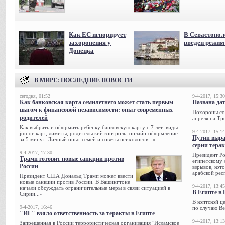
Как ЕС игнорирует
В Севастопол
захоронения у
введен режи
Донецка
В МИРЕ
: ПОСЛЕДНИЕ НОВОСТИ
сегодня, 01:52
9-4-2017, 15:30
Как банковская карта семилетнего может стать первым
Названа да
шагом к финансовой независимости: опыт современных
Похороны сов
родителей
апреля на Тр
Как выбрать и оформить ребёнку банковскую карту с 7 лет: виды
9-4-2017, 15:14
junior-карт, лимиты, родительский контроль, онлайн-оформление
Путин выра
за 5 минут. Личный опыт семей и советы психологов...»
серии тера
9-4-2017, 17:30
Президент Р
Трамп готовит новые санкции против
египетскому 
России
взрывов, кот
арабской рес
Президент США Дональд Трамп может ввести
новые санкции против России. В Вашингтоне
9-4-2017, 13:45
начали обсуждать ограничительные меры в связи ситуацией в
В Египте в 
Сирии...»
В коптской ц
9-4-2017, 16:46
по случаю Ве
"ИГ" взяло ответственность за теракты в Египте
9-4-2017, 13:13
Запрещенная в России террористическая организация "Исламское