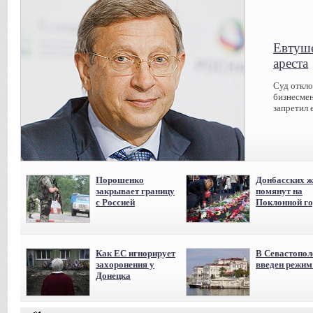
Евтуше
ареста
Суд откл
бизнесмен
запретил 
Порошенко
Донбасских ж
закрывает границу
помянут на
с Россией
Поклонной го
Как ЕС игнорирует
В Севастопол
захоронения у
введен режи
Донецка