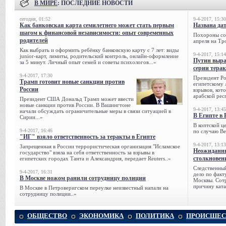
В МИРЕ
: ПОСЛЕДНИЕ НОВОСТИ
сегодня, 01:52
9-4-2017, 15:30
Как банковская карта семилетнего может стать первым
Названа да
шагом к финансовой независимости: опыт современных
Похороны сов
родителей
апреля на Тр
Как выбрать и оформить ребёнку банковскую карту с 7 лет: виды
9-4-2017, 15:14
junior-карт, лимиты, родительский контроль, онлайн-оформление
Путин выра
за 5 минут. Личный опыт семей и советы психологов...»
серии тера
9-4-2017, 17:30
Президент Р
Трамп готовит новые санкции против
египетскому 
России
взрывов, кот
арабской рес
Президент США Дональд Трамп может ввести
новые санкции против России. В Вашингтоне
9-4-2017, 13:45
начали обсуждать ограничительные меры в связи ситуацией в
В Египте в 
Сирии...»
В коптской ц
9-4-2017, 16:46
по случаю Ве
"ИГ" взяло ответственность за теракты в Египте
9-4-2017, 13:13
Запрещенная в России террористическая организация "Исламское
Неожиданны
государство" взяла на себя ответственность за взрывы в
столкновен
египетских городах Танта и Александрия, передает Reuters..»
Следственный
9-4-2017, 16:31
дело по факт
В Москве ножом ранили сотрудницу полиции
Москвы. Сотр
причину ката
В Москве в Петроверигском переулке неизвестный напали на
сотрудницу полиции..»
ОБЩЕСТВО
ЭКОНОМИКА
ПОЛИТИКА
ПРОИСШЕС