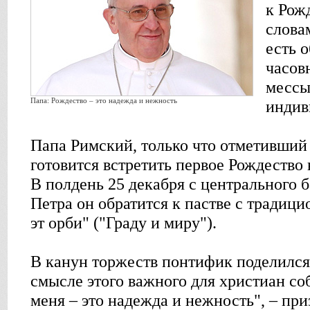
к Рож
слова
есть 
часов
мессы
Папа: Рождество – это надежда и нежность
индив
Папа Римский, только что отметивший 
готовится встретить первое Рождество 
В полдень 25 декабря с центрального 
Петра он обратится к пастве с тради
эт орби" ("Граду и миру").
В канун торжеств понтифик поделилс
смысле этого важного для христиан со
меня – это надежда и нежность", – пр