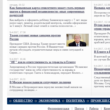
сегодня, 01:52
9-4-2017, 15:30
Как банковская карта семилетнего может стать первым
Названа да
шагом к финансовой независимости: опыт современных
Похороны сов
родителей
апреля на Тр
Как выбрать и оформить ребёнку банковскую карту с 7 лет: виды
9-4-2017, 15:14
junior-карт, лимиты, родительский контроль, онлайн-оформление
Путин выра
за 5 минут. Личный опыт семей и советы психологов...»
серии тера
9-4-2017, 17:30
Президент Р
Трамп готовит новые санкции против
египетскому 
России
взрывов, кот
арабской рес
Президент США Дональд Трамп может ввести
новые санкции против России. В Вашингтоне
9-4-2017, 13:45
начали обсуждать ограничительные меры в связи ситуацией в
В Египте в 
Сирии...»
В коптской ц
9-4-2017, 16:46
по случаю Ве
"ИГ" взяло ответственность за теракты в Египте
9-4-2017, 13:13
Запрещенная в России террористическая организация "Исламское
Неожиданны
государство" взяла на себя ответственность за взрывы в
столкновен
египетских городах Танта и Александрия, передает Reuters..»
Следственный
9-4-2017, 16:31
дело по факт
В Москве ножом ранили сотрудницу полиции
Москвы. Сотр
причину ката
В Москве в Петроверигском переулке неизвестный напали на
сотрудницу полиции..»
ОБЩЕСТВО
ЭКОНОМИКА
ПОЛИТИКА
ПРОИСШЕС
Фоторепортажи
|
Погода
|
Работа
|
Ком