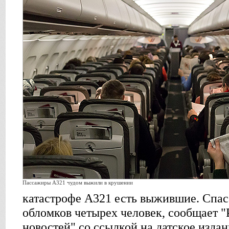
Пассажиры A321 чудом выжили в крушении
катастрофе A321 есть выжившие. Спаса
обломков четырех человек, сообщает "
новостей" со ссылкой на датское издан