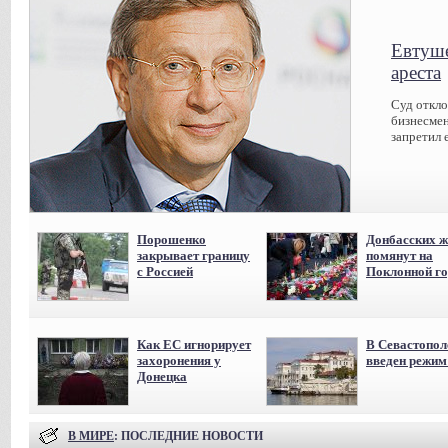
Евтуше
ареста
Суд откл
бизнесмен
запретил 
Порошенко
Донбасских ж
закрывает границу
помянут на
с Россией
Поклонной го
Как ЕС игнорирует
В Севастопол
захоронения у
введен режи
Донецка
В МИРЕ
: ПОСЛЕДНИЕ НОВОСТИ