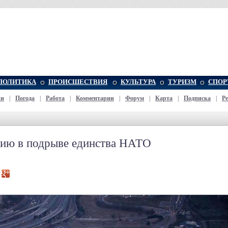
ПОЛИТИКА
ПРОИСШЕСТВИЯ
КУЛЬТУРА
ТУРИЗМ
СПОР
жи
|
Погода
|
Работа
|
Комментарии
|
Форум
|
Карта
|
Подписка
|
Р
сию в подрыве единства НАТО