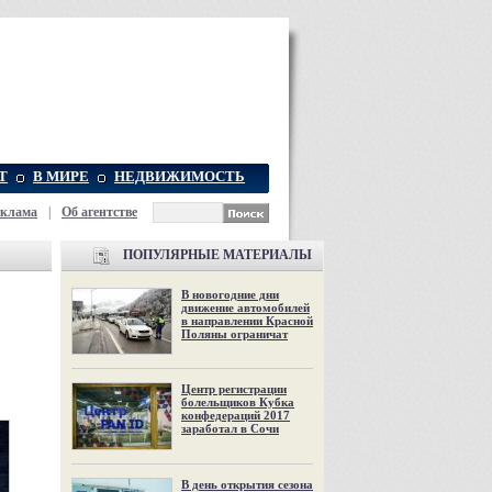
Т
В МИРЕ
НЕДВИЖИМОСТЬ
еклама
|
Об агентстве
ПОПУЛЯРНЫЕ МАТЕРИАЛЫ
В новогодние дни
движение автомобилей
в направлении Красной
Поляны ограничат
Центр регистрации
болельщиков Кубка
конфедераций 2017
заработал в Сочи
В день открытия сезона