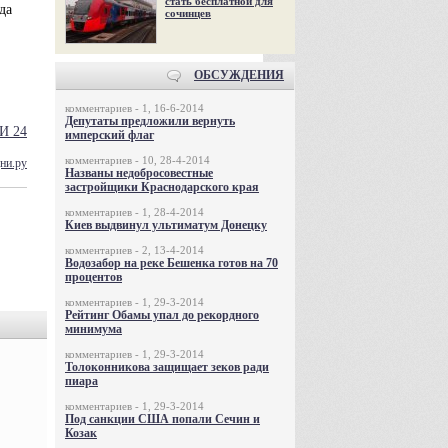
стать бесплатной для
да
сочинцев
ОБСУЖДЕНИЯ
комментариев - 1, 16-6-2014
Депутаты предложили вернуть
И 24
имперский флаг
комментариев - 10, 28-4-2014
ни.ру
Названы недобросовестные
застройщики Краснодарского края
комментариев - 1, 28-4-2014
Киев выдвинул ультиматум Донецку
комментариев - 2, 13-4-2014
Водозабор на реке Бешенка готов на 70
процентов
комментариев - 1, 29-3-2014
Рейтинг Обамы упал до рекордного
минимума
комментариев - 1, 29-3-2014
Толоконникова защищает зеков ради
пиара
комментариев - 1, 29-3-2014
Под санкции США попали Сечин и
Козак