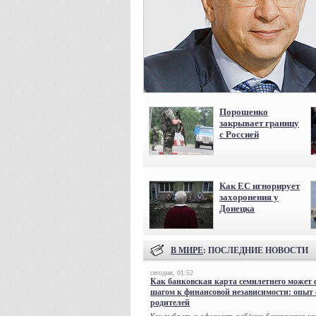
Порошенко
закрывает границу
с Россией
Как ЕС игнорирует
захоронения у
Донецка
В МИРЕ
: ПОСЛЕДНИЕ НОВОСТИ
сегодня, 01:52
Как банковская карта семилетнего может 
шагом к финансовой независимости: опыт
родителей