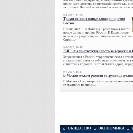
Как выбрать и оформить ребёнку банковскую кар
junior-карт, лимиты, родительский контроль, о
за 5 минут. Личный опыт семей и советы психол
9-4-2017, 17:30
Трамп готовит новые санкции против
России
Президент США Дональд Трамп может ввести
новые санкции против России. В Вашингтоне
начали обсуждать ограничительные меры в связ
Сирии...»
9-4-2017, 16:46
"ИГ" взяло ответственность за теракты в 
Запрещенная в России террористическая органи
государство" взяла на себя ответственность за в
египетских городах Танта и Александрия, переда
9-4-2017, 16:31
В Москве ножом ранили сотрудницу поли
В Москве в Петроверигском переулке неизвестн
сотрудницу полиции..»
ОБЩЕСТВО
ЭКОНОМИКА