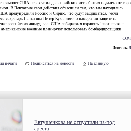
та самолет США перехватил два сирийских истребителя недалеко от горо
айон. В Пентагоне свои действия объяснили тем, что там находились
США предупредили Россию и Сирию, что будут защищаться, "если
есс-секретарь Пентагона Питер Кук заявил о намерении защитить
чае российских авиаударов. США собираются охранять "партнерские
ы американские военные планируют использовать бомбардировщики.
СОЧ
Источник:
Д
ля печати
Подписаться на новости
На главную
Евтушенкова не отпустили из-под
ареста