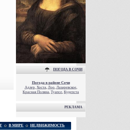
ПОГОДА В СОЧИ
Погода в районе Сочи
Адлер
,
Хоста
,
Лоо
,
Лазаревское
,
Красная Поляна
,
Туапсе
,
Кудепста
РЕКЛАМА
Т
В МИРЕ
НЕДВИЖИМОСТЬ