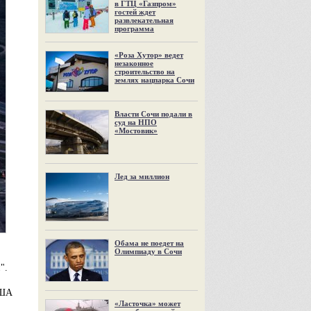
в ГТЦ «Газпром»
гостей ждет
развлекательная
программа
«Роза Хутор» ведет
незаконное
строительство на
землях нацпарка Сочи
Власти Сочи подали в
суд на НПО
«Мостовик»
Лед за миллион
Обама не поедет на
Олимпиаду в Сочи
".
США
«Ласточка» может