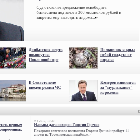
Суд отклонил предложение освободить
бизнесмена под залог в 300 миллионов рублей и
запретил ему выходить из дома...
Донбасских жертв
Полковник закрыл
помянут на
собой солдата от
Поклонной горе
взрыва
В Севастополе
Кэмерон извинится
введен режим ЧС
за "мурлыканье"
королевы
Е
9-4-2017, 15:30
стать первым
Названа дата похорон Георгия Гречко
 современных
Похороны советского космонавта Георгия Гречкой пройдут 11
апреля на Троекуровском кладбище..»