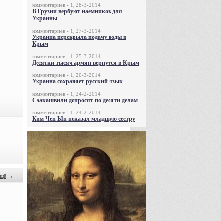
комментариев - 1, 28-3-2014
В Грузии вербуют наемников для
Украины
комментариев - 1, 27-3-2014
Украина перекрыла подачу воды в
Крым
комментариев - 1, 25-3-2014
Десятки тысяч армян вернутся в Крым
комментариев - 1, 20-3-2014
Украина сохраняет русский язык
комментариев - 1, 24-2-2014
Саакашвили допросят по десяти делам
комментариев - 1, 24-2-2014
Ким Чен Ын показал младшую сестру
щё
→