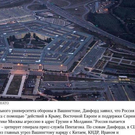
а НАТО
ьного университета обороны в Вашингтоне, Данфорд заявил, что Россия
нса с помощью "действий в Крыму, Восточной Европе и поддержки Сирии
ике Москвы агрессию в адрес Грузии и Молдавии."Россия пытается
, – цитирует генерала пресс-служба Пентагона. По словам Данфорда, в 
 из главных угроз Вашингтону наряду с Китаем, КНДР, Ираном и