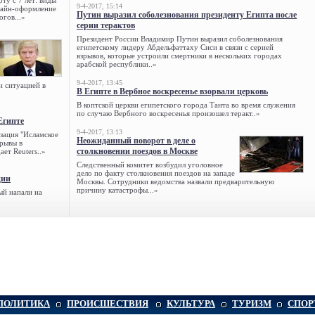
ту с 7 лет: виды
9-4-2017, 15:14
нлайн-оформление
Путин выразил соболезнования президенту Египта после
огов...»
серии терактов
Президент России Владимир Путин выразил соболезнования
египетскому лидеру Абдельфаттаху Сиси в связи с серией
взрывов, которые устроили смертники в нескольких городах
арабской республики..»
9-4-2017, 13:45
и ситуацией в
В Египте в Вербное воскресенье взорвали церковь
В коптской церкви египетского города Танта во время служения
по случаю Вербного воскресенья произошел теракт..»
Египте
9-4-2017, 13:13
зация "Исламское
Неожиданный поворот в деле о
зрывы в
столкновении поездов в Москве
ет Reuters..»
Следственный комитет возбудил уголовное
дело по факту столкновения поездов на западе
ции
Москвы. Сотрудники ведомства назвали предварительную
причину катастрофы...»
ый напали на
ПОЛИТИКА
ПРОИСШЕСТВИЯ
КУЛЬТУРА
ТУРИЗМ
СПОР