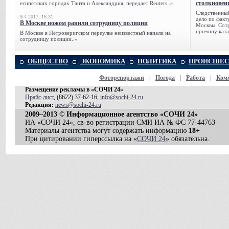
столкновен
египетских городах Танта и Александрия, передает Reuters..»
Следственный
9-4-2017, 16:31
дело по факт
В Москве ножом ранили сотрудницу полиции
Москвы. Сотр
причину ката
В Москве в Петроверигском переулке неизвестный напали на
сотрудницу полиции..»
ОБЩЕСТВО
ЭКОНОМИКА
ПОЛИТИКА
ПРОИСШЕС
Фоторепортажи
|
Погода
|
Работа
|
Ком
Размещение рекламы в «СОЧИ 24»
Прайс-лист
, (8622) 37-62-16,
info@sochi-24.ru
Редакция:
news@sochi-24.ru
2009–2013 © Информационное агентство «СОЧИ 24»
ИА «СОЧИ 24», св-во регистрации СМИ ИА № ФС 77-44763
Материалы агентства могут содержать информацию
18+
При цитировании гиперссылка на «
СОЧИ 24
» обязательна.