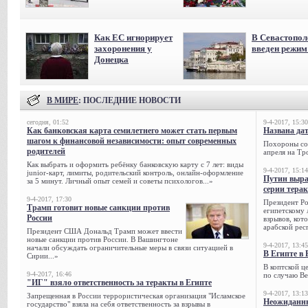
Как ЕС игнорирует
В Севастопол
захоронения у
введен режи
Донецка
В МИРЕ
: ПОСЛЕДНИЕ НОВОСТИ
сегодня, 01:52
9-4-2017, 15:30
Как банковская карта семилетнего может стать первым
Названа да
шагом к финансовой независимости: опыт современных
Похороны сов
родителей
апреля на Тр
Как выбрать и оформить ребёнку банковскую карту с 7 лет: виды
9-4-2017, 15:14
junior-карт, лимиты, родительский контроль, онлайн-оформление
Путин выра
за 5 минут. Личный опыт семей и советы психологов...»
серии тера
9-4-2017, 17:30
Президент Р
Трамп готовит новые санкции против
египетскому 
России
взрывов, кот
арабской рес
Президент США Дональд Трамп может ввести
новые санкции против России. В Вашингтоне
9-4-2017, 13:45
начали обсуждать ограничительные меры в связи ситуацией в
В Египте в 
Сирии...»
В коптской ц
9-4-2017, 16:46
по случаю Ве
"ИГ" взяло ответственность за теракты в Египте
9-4-2017, 13:13
Запрещенная в России террористическая организация "Исламское
Неожиданны
государство" взяла на себя ответственность за взрывы в