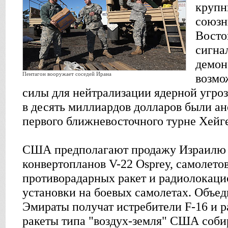
крупн
союз
Восто
сигна
демо
Пентагон вооружает соседей Ирана
возмо
силы для нейтрализации ядерной угро
в десять миллиардов долларов были а
первого ближневосточного турне Хейг
США предполагают продажу Израилю 
конвертопланов V-22 Osprey, самолето
противорадарных ракет и радиолокаци
установки на боевых самолетах. Объе
Эмираты получат истребители F-16 и р
ракеты типа "воздух-земля" США соби