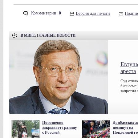
Комментарии:
0
Версия для печати
Подпис
В МИРЕ
: ГЛАВНЫЕ НОВОСТИ
Евтуше
ареста
Суд откл
бизнесмен
запретил 
Порошенко
Донбасских ж
закрывает границу
помянут на
с Россией
Поклонной го