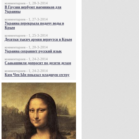
комментариев - 1, 28-3-2014
В Грузии вербуют наемников для
Украины
комментариев - 1, 27-3-2014
Украина перекрыла подачу воды в
Крым
комментариев - 1, 25-3-2014
Десятки тысяч армян вернутся в Крым
комментариев - 1, 20-3-2014
Украина сохраняет русский язык
комментариев - 1, 24-2-2014
Саакашвили допросят по десяти делам
комментариев - 1, 24-2-2014
Ким Чен Ын показал младшую сестру