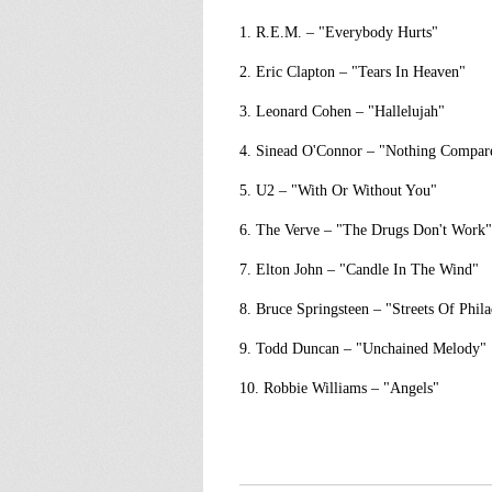
1. R.E.M. – "Everybody Hurts"
2. Eric Clapton – "Tears In Heaven"
3. Leonard Cohen – "Hallelujah"
4. Sinead O'Connor – "Nothing Compar
5. U2 – "With Or Without You"
6. The Verve – "The Drugs Don't Work"
7. Elton John – "Candle In The Wind"
8. Bruce Springsteen – "Streets Of Phila
9. Todd Duncan – "Unchained Melody"
10. Robbie Williams – "Angels"