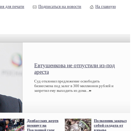
ия для печати
Подписаться на новости
На главную
Евтушенкова не отпустили из-под
ареста
Суд отклонил предложение освободить
бизнесмена под залог в 300 миллионов рублей и
запретил ему выходить из дома...
Донбасских жертв
Полковник закрыл
помянут на
собой солдата от
Поклонной горе
взрыва