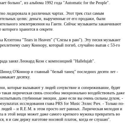
ает больно", из альбома 1992 года "Automatic for the People".
тно лидировала в различных чартах. Этот трек стал самым
ительных целях: деньги, вырученные от его продажи, были
тельного землетрясения на Гаити. Сейчас музыканты заканчивают
 которого хранится в секрете.
ка Клэптона "Tears in Heaven" ("Слезы в раю"). Эту песня музыкант
рехлетнему сыну Коннору, который погиб, случайно выпав с 53-го
рада занял Леонард Коэн с композицией "Hallelujah".
Шинед О'Коннор и главный "белый танец" последних десяти лет -
замыкает десятку.
сни, которые вызывают у людей сочувствие и сопереживание, будят
 такая лирическая связь способна эмоционально воздействовать даже
 испытывать глубинные эмоции, даже если вы очень сильны духом, -
зультатах исследования глава PRS for Music Эллис Рич. - Только по-
 людей – и R.E.M. в этом просто нет равных. Лирическая мелодия и
а в этой вещи может даже самого крепкого мужика превратить во
, я и сам держу наготове носовой платок, когда ее слушаю".