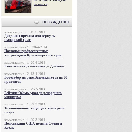
стать бесплатной для
сочинцев
ОБСУЖДЕНИЯ
комментариев - 1, 16-6-2014
Депутаты предложили вернуть
имперский флаг
комментариев - 10, 28-4-2014
Названы недобросовестные
застройщики Краснодарского края
комментариев - 1, 28-4-2014
Киев выдвинул ультиматум Донецку
комментариев - 2, 13-4-2014
Водозабор на реке Бешенка готов на 70
процентов
комментариев - 1, 29-3-2014
Рейтинг Обамы упал до рекордного
минимума
комментариев - 1, 29-3-2014
Толоконникова защищает зеков ради
пиара
комментариев - 1, 29-3-2014
Под санкции США попали Сечин и
Козак