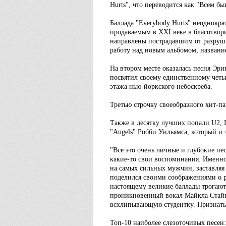
Hurts", что переводится как "Всем быв
Баллада "Everybody Hurts" неоднокра
продаваемым в XXI веке в благотвор
направлены пострадавшим от разруши
работу над новым альбомом, название
На втором месте оказалась песня Эри
посвятил своему единственному четы
этажа нью-йоркского небоскреба.
Третью строчку своеобразного хит-па
Также в десятку лучших попали U2, 
"Angels" Робби Уильямса, который и 
"Все это очень личные и глубокие пе
какие-то свои воспоминания. Именно
на самых сильных мужчин, заставляя
поделился своими соображениями о ре
настоящему великие баллады трогают
проникновенный вокал Майкла Стайп
всхлипывающую студентку. Признаться
Топ-10 наиболее слезоточивых песен: