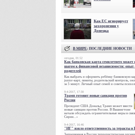
Как ЕС игнорирует
захоронения у
Донецка
В МИРЕ
: ПОСЛЕДНИЕ НОВОСТИ
сегодня, 01:52
Как банковская карта семилетнего может 
шагом к финансовой независимости: опыт
родителей
Как выбрать и оформить ребёнку банковскую кар
junior-карт, лимиты, родительский контроль, о
за 5 минут. Личный опыт семей и советы психол
9-4-2017, 17:30
Трамп готовит новые санкции против
России
Президент США Дональд Трамп может ввести
новые санкции против России. В Вашингтоне
начали обсуждать ограничительные меры в связ
Сирии...»
9-4-2017, 16:46
"ИГ" взяло ответственность за теракты в 
Запрещенная в России террористическая органи