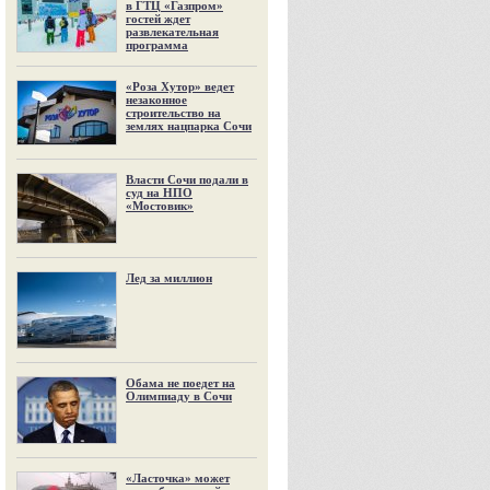
в ГТЦ «Газпром»
гостей ждет
развлекательная
программа
«Роза Хутор» ведет
незаконное
строительство на
землях нацпарка Сочи
Власти Сочи подали в
суд на НПО
«Мостовик»
Лед за миллион
Обама не поедет на
Олимпиаду в Сочи
«Ласточка» может