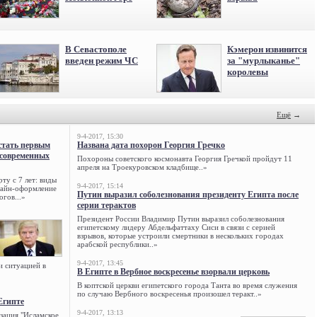
В Севастополе
Кэмерон извинится
введен режим ЧС
за "мурлыканье"
королевы
Ещё
→
9-4-2017, 15:30
стать первым
Названа дата похорон Георгия Гречко
 современных
Похороны советского космонавта Георгия Гречкой пройдут 11
апреля на Троекуровском кладбище..»
ту с 7 лет: виды
9-4-2017, 15:14
нлайн-оформление
Путин выразил соболезнования президенту Египта после
огов...»
серии терактов
Президент России Владимир Путин выразил соболезнования
египетскому лидеру Абдельфаттаху Сиси в связи с серией
взрывов, которые устроили смертники в нескольких городах
арабской республики..»
9-4-2017, 13:45
и ситуацией в
В Египте в Вербное воскресенье взорвали церковь
В коптской церкви египетского города Танта во время служения
по случаю Вербного воскресенья произошел теракт..»
Египте
9-4-2017, 13:13
зация "Исламское