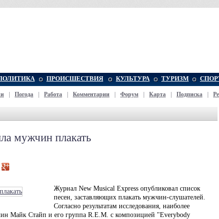
ПОЛИТИКА
ПРОИСШЕСТВИЯ
КУЛЬТУРА
ТУРИЗМ
СПОР
жи
|
Погода
|
Работа
|
Комментарии
|
Форум
|
Карта
|
Подписка
|
Р
ила мужчин плакать
Журнал New Musical Express опубликовал список
песен, заставляющих плакать мужчин-слушателей.
Согласно результатам исследования, наиболее
ин Майк Стайп и его группа R.E.M. с композицией "Everybody