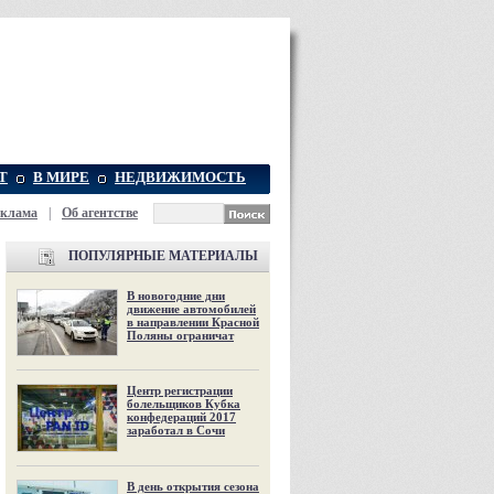
Т
В МИРЕ
НЕДВИЖИМОСТЬ
еклама
|
Об агентстве
ПОПУЛЯРНЫЕ МАТЕРИАЛЫ
В новогодние дни
движение автомобилей
в направлении Красной
Поляны ограничат
Центр регистрации
болельщиков Кубка
конфедераций 2017
заработал в Сочи
В день открытия сезона