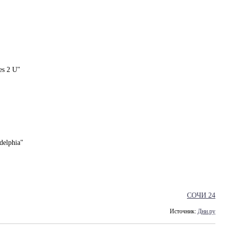
es 2 U"
delphia"
СОЧИ 24
Источник:
Дни.ру