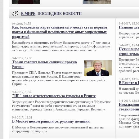
В МИРЕ
: ПОСЛЕДНИЕ НОВОСТИ
сегодня, 01:52
9-4-2017, 15:30
Как банковская карта семилетнего может стать первым
Названа да
шагом к финансовой независимости: опыт современных
Похороны сов
родителей
апреля на Тр
Как выбрать и оформить ребёнку банковскую карту с 7 лет: виды
9-4-2017, 15:14
junior-карт, лимиты, родительский контроль, онлайн-оформление
Путин выра
за 5 минут. Личный опыт семей и советы психологов...»
серии тера
9-4-2017, 17:30
Президент Р
Трамп готовит новые санкции против
египетскому 
России
взрывов, кот
арабской рес
Президент США Дональд Трамп может ввести
новые санкции против России. В Вашингтоне
9-4-2017, 13:45
начали обсуждать ограничительные меры в связи ситуацией в
В Египте в 
Сирии...»
В коптской ц
9-4-2017, 16:46
по случаю Ве
"ИГ" взяло ответственность за теракты в Египте
9-4-2017, 13:13
Запрещенная в России террористическая организация "Исламское
Неожиданны
государство" взяла на себя ответственность за взрывы в
столкновен
египетских городах Танта и Александрия, передает Reuters..»
Следственный
9-4-2017, 16:31
дело по факт
В Москве ножом ранили сотрудницу полиции
Москвы. Сотр
причину ката
В Москве в Петроверигском переулке неизвестный напали на
сотрудницу полиции..»