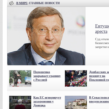
В МИРЕ
: ГЛАВНЫЕ НОВОСТИ
Евтуше
ареста
Суд откл
бизнесмен
запретил 
Порошенко
Донбасских ж
закрывает границу
помянут на
с Россией
Поклонной го
Как ЕС игнорирует
В Севастопол
захоронения у
введен режи
Донецка