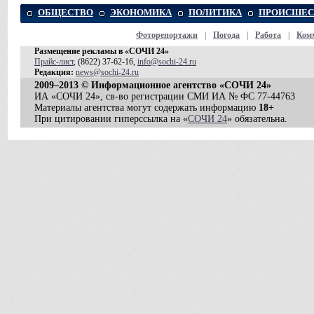
ОБЩЕСТВО
ЭКОНОМИКА
ПОЛИТИКА
ПРОИСШЕС
Фоторепортажи
|
Погода
|
Работа
|
Ком
Размещение рекламы в «СОЧИ 24»
Прайс-лист
, (8622) 37-62-16,
info@sochi-24.ru
Редакция:
news@sochi-24.ru
2009–2013 © Информационное агентство «СОЧИ 24»
ИА «СОЧИ 24», св-во регистрации СМИ ИА № ФС 77-44763
Материалы агентства могут содержать информацию
18+
При цитировании гиперссылка на «
СОЧИ 24
» обязательна.