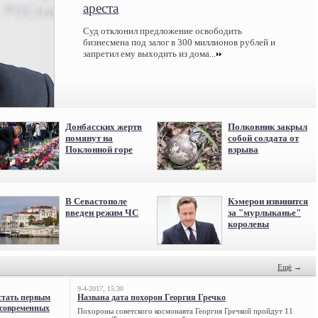
ареста
Суд отклонил предложение освободить
бизнесмена под залог в 300 миллионов рублей и
запретил ему выходить из дома...
Донбасских жертв
Полковник закрыл
помянут на
собой солдата от
Поклонной горе
взрыва
В Севастополе
Кэмерон извинится
введен режим ЧС
за "мурлыканье"
королевы
Ещё
→
9-4-2017, 15:30
стать первым
Названа дата похорон Георгия Гречко
 современных
Похороны советского космонавта Георгия Гречкой пройдут 11