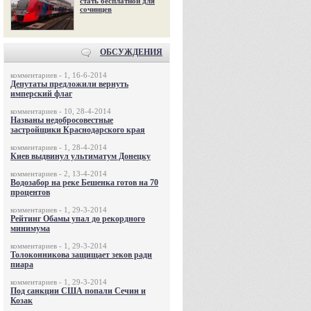
стать бесплатной для
сочинцев
ОБСУЖДЕНИЯ
комментариев - 1, 16-6-2014
Депутаты предложили вернуть
имперский флаг
комментариев - 10, 28-4-2014
Названы недобросовестные
застройщики Краснодарского края
комментариев - 1, 28-4-2014
Киев выдвинул ультиматум Донецку
комментариев - 2, 13-4-2014
Водозабор на реке Бешенка готов на 70
процентов
комментариев - 1, 29-3-2014
Рейтинг Обамы упал до рекордного
минимума
комментариев - 1, 29-3-2014
Толоконникова защищает зеков ради
пиара
комментариев - 1, 29-3-2014
Под санкции США попали Сечин и
Козак