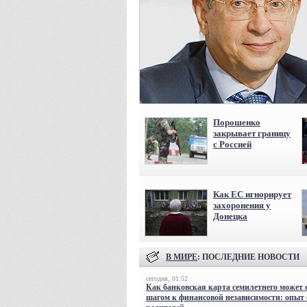
Порошенко
закрывает границу
с Россией
Как ЕС игнорирует
захоронения у
Донецка
В МИРЕ
: ПОСЛЕДНИЕ НОВОСТИ
сегодня, 01:52
Как банковская карта семилетнего может 
шагом к финансовой независимости: опыт