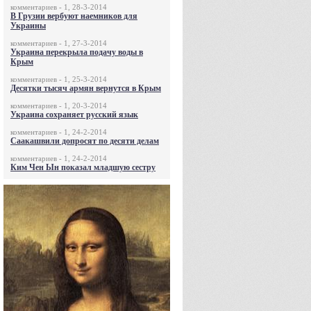
комментариев - 1, 28-3-2014
В Грузии вербуют наемников для
Украины
комментариев - 1, 27-3-2014
Украина перекрыла подачу воды в
Крым
комментариев - 1, 25-3-2014
Десятки тысяч армян вернутся в Крым
комментариев - 1, 20-3-2014
Украина сохраняет русский язык
комментариев - 1, 24-2-2014
Саакашвили допросят по десяти делам
комментариев - 1, 24-2-2014
Ким Чен Ын показал младшую сестру