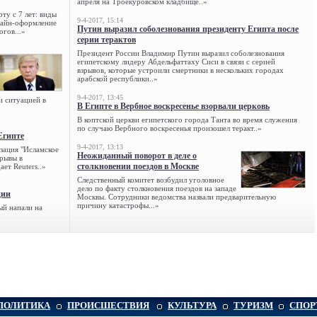
апреля на Троекуровском кладбище..»
ту с 7 лет: виды
9-4-2017, 15:14
нлайн-оформление
Путин выразил соболезнования президенту Египта после
огов...»
серии терактов
Президент России Владимир Путин выразил соболезнования
египетскому лидеру Абдельфаттаху Сиси в связи с серией
взрывов, которые устроили смертники в нескольких городах
арабской республики..»
9-4-2017, 13:45
и ситуацией в
В Египте в Вербное воскресенье взорвали церковь
В коптской церкви египетского города Танта во время служения
по случаю Вербного воскресенья произошел теракт..»
Египте
9-4-2017, 13:13
зация "Исламское
Неожиданный поворот в деле о
зрывы в
столкновении поездов в Москве
ет Reuters..»
Следственный комитет возбудил уголовное
дело по факту столкновения поездов на западе
ции
Москвы. Сотрудники ведомства назвали предварительную
причину катастрофы...»
ый напали на
ПОЛИТИКА
ПРОИСШЕСТВИЯ
КУЛЬТУРА
ТУРИЗМ
СПОР