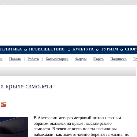
ПОЛИТИКА
ПРОИСШЕСТВИЯ
КУЛЬТУРА
ТУРИЗМ
СПОР
жи
|
Погода
|
Работа
|
Комментарии
|
Форум
|
Карта
|
Подписка
|
Р
на крыле самолета
В Австралии четырехметровый питон неясным
образом оказался на крыле пассажирского
самолета. В течение всего полета пассажиры
наблюдали, как змея отчаянно борется за жизнь, но