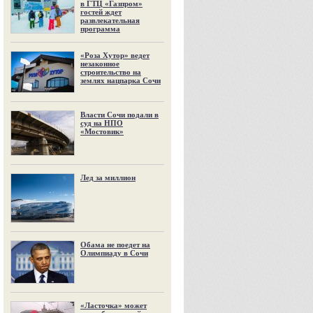
в ГТЦ «Газпром»
гостей ждет
развлекательная
программа
«Роза Хутор» ведет
незаконное
строительство на
землях нацпарка Сочи
Власти Сочи подали в
суд на НПО
«Мостовик»
Лед за миллион
Обама не поедет на
Олимпиаду в Сочи
«Ласточка» может