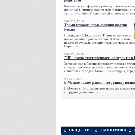
родителей
Как выбрать и оформить ребёнку банковскую кар
junior-карт, лимиты, родительский контроль, о
за 5 минут. Личный опыт семей и советы психол
9-4-2017, 17:30
Трамп готовит новые санкции против
России
Президент США Дональд Трамп может ввести
новые санкции против России. В Вашингтоне
начали обсуждать ограничительные меры в связ
Сирии...»
9-4-2017, 16:46
"ИГ" взяло ответственность за теракты в 
Запрещенная в России террористическая органи
государство" взяла на себя ответственность за в
египетских городах Танта и Александрия, переда
9-4-2017, 16:31
В Москве ножом ранили сотрудницу поли
В Москве в Петроверигском переулке неизвестн
сотрудницу полиции..»
ОБЩЕСТВО
ЭКОНОМИКА