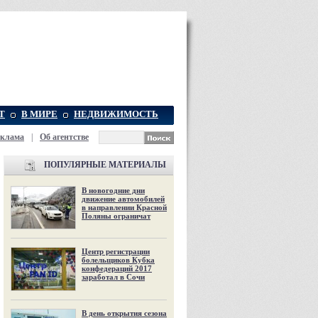
Т
В МИРЕ
НЕДВИЖИМОСТЬ
еклама
|
Об агентстве
ПОПУЛЯРНЫЕ МАТЕРИАЛЫ
В новогодние дни
движение автомобилей
в направлении Красной
Поляны ограничат
Центр регистрации
болельщиков Кубка
конфедераций 2017
заработал в Сочи
В день открытия сезона