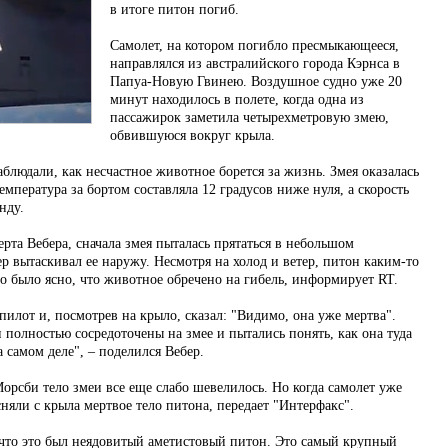
в итоге питон погиб.
Самолет, на котором погибло пресмыкающееся,
направлялся из австралийского города Кэрнса в
Папуа-Новую Гвинею. Воздушное судно уже 20
минут находилось в полете, когда одна из
пассажирок заметила четырехметровую змею,
обвившуюся вокруг крыла.
блюдали, как несчастное животное борется за жизнь. Змея оказалась
мпература за бортом составляла 12 градусов ниже нуля, а скорость
нду.
рта Вебера, сначала змея пыталась прятаться в небольшом
ер вытаскивал ее наружу. Несмотря на холод и ветер, питон каким-то
о было ясно, что животное обречено на гибель, информирует RT.
илот и, посмотрев на крыло, сказал: "Видимо, она уже мертва".
полностью сосредоточены на змее и пытались понять, как она туда
 самом деле", – поделился Вебер.
орсби тело змеи все еще слабо шевелилось. Но когда самолет уже
сняли с крыла мертвое тело питона, передает "Интерфакс".
 что это был неядовитый аметистовый питон. Это самый крупный