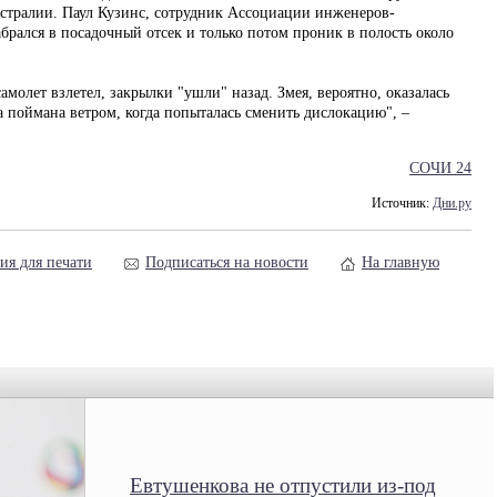
стралии. Паул Кузинс, сотрудник Ассоциации инженеров-
забрался в посадочный отсек и только потом проник в полость около
амолет взлетел, закрылки "ушли" назад. Змея, вероятно, оказалась
 поймана ветром, когда попыталась сменить дислокацию", –
СОЧИ 24
Источник:
Дни.ру
ия для печати
Подписаться на новости
На главную
Евтушенкова не отпустили из-под