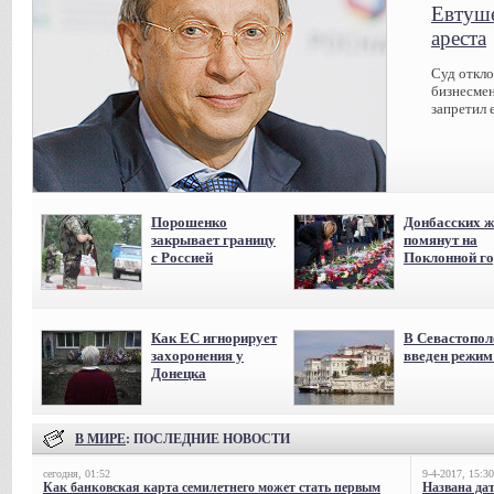
Евтуше
ареста
Суд откл
бизнесмен
запретил 
Порошенко
Донбасских ж
закрывает границу
помянут на
с Россией
Поклонной го
Как ЕС игнорирует
В Севастопол
захоронения у
введен режи
Донецка
В МИРЕ
: ПОСЛЕДНИЕ НОВОСТИ
сегодня, 01:52
9-4-2017, 15:30
Как банковская карта семилетнего может стать первым
Названа да