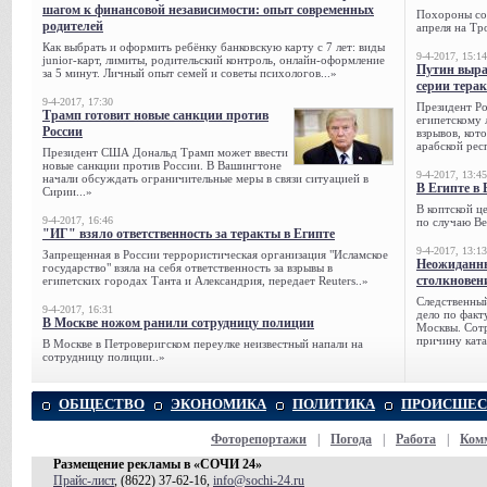
шагом к финансовой независимости: опыт современных
Похороны сов
родителей
апреля на Тр
Как выбрать и оформить ребёнку банковскую карту с 7 лет: виды
9-4-2017, 15:14
junior-карт, лимиты, родительский контроль, онлайн-оформление
Путин выра
за 5 минут. Личный опыт семей и советы психологов...»
серии тера
9-4-2017, 17:30
Президент Р
Трамп готовит новые санкции против
египетскому 
России
взрывов, кот
арабской рес
Президент США Дональд Трамп может ввести
новые санкции против России. В Вашингтоне
9-4-2017, 13:45
начали обсуждать ограничительные меры в связи ситуацией в
В Египте в 
Сирии...»
В коптской ц
9-4-2017, 16:46
по случаю Ве
"ИГ" взяло ответственность за теракты в Египте
9-4-2017, 13:13
Запрещенная в России террористическая организация "Исламское
Неожиданны
государство" взяла на себя ответственность за взрывы в
столкновен
египетских городах Танта и Александрия, передает Reuters..»
Следственный
9-4-2017, 16:31
дело по факт
В Москве ножом ранили сотрудницу полиции
Москвы. Сотр
причину ката
В Москве в Петроверигском переулке неизвестный напали на
сотрудницу полиции..»
ОБЩЕСТВО
ЭКОНОМИКА
ПОЛИТИКА
ПРОИСШЕС
Фоторепортажи
|
Погода
|
Работа
|
Ком
Размещение рекламы в «СОЧИ 24»
Прайс-лист
, (8622) 37-62-16,
info@sochi-24.ru