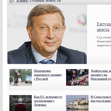
В МИРЕ
: ГЛАВНЫЕ НОВОСТИ
Евтуше
ареста
Суд откл
бизнесмен
запретил 
Порошенко
Донбасских ж
закрывает границу
помянут на
с Россией
Поклонной го
Как ЕС игнорирует
В Севастопол
захоронения у
введен режи
Донецка