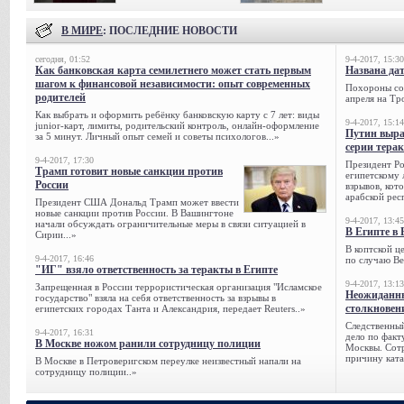
В МИРЕ
: ПОСЛЕДНИЕ НОВОСТИ
сегодня, 01:52
9-4-2017, 15:30
Как банковская карта семилетнего может стать первым
Названа да
шагом к финансовой независимости: опыт современных
Похороны сов
родителей
апреля на Тр
Как выбрать и оформить ребёнку банковскую карту с 7 лет: виды
9-4-2017, 15:14
junior-карт, лимиты, родительский контроль, онлайн-оформление
Путин выра
за 5 минут. Личный опыт семей и советы психологов...»
серии тера
9-4-2017, 17:30
Президент Р
Трамп готовит новые санкции против
египетскому 
России
взрывов, кот
арабской рес
Президент США Дональд Трамп может ввести
новые санкции против России. В Вашингтоне
9-4-2017, 13:45
начали обсуждать ограничительные меры в связи ситуацией в
В Египте в 
Сирии...»
В коптской ц
9-4-2017, 16:46
по случаю Ве
"ИГ" взяло ответственность за теракты в Египте
9-4-2017, 13:13
Запрещенная в России террористическая организация "Исламское
Неожиданны
государство" взяла на себя ответственность за взрывы в
столкновен
египетских городах Танта и Александрия, передает Reuters..»
Следственный
9-4-2017, 16:31
дело по факт
В Москве ножом ранили сотрудницу полиции
Москвы. Сотр
причину ката
В Москве в Петроверигском переулке неизвестный напали на
сотрудницу полиции..»