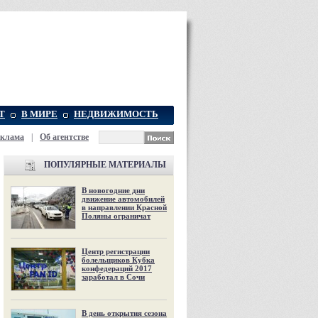
Т
В МИРЕ
НЕДВИЖИМОСТЬ
еклама
|
Об агентстве
ПОПУЛЯРНЫЕ МАТЕРИАЛЫ
В новогодние дни
движение автомобилей
в направлении Красной
Поляны ограничат
Центр регистрации
болельщиков Кубка
конфедераций 2017
заработал в Сочи
В день открытия сезона