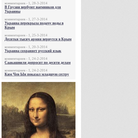
комментариев - 1, 28-3-2014
В Грузии вербуют наемников для
Украины
комментариев - 1, 27-3-2014
Украина перекрыла подачу воды в
Крым
комментариев - 1, 25-3-2014
Десятки тысяч армян вернутся в Крым
комментариев - 1, 20-3-2014
Украина сохраняет русский язык
комментариев - 1, 24-2-2014
Саакашвили допросят по десяти делам
комментариев - 1, 24-2-2014
Ким Чен Ын показал младшую сестру