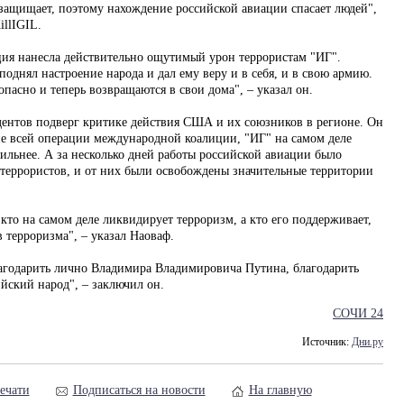
 защищает, поэтому нахождение российской авиации спасает людей",
illIGIL.
ция нанесла действительно ощутимый урон террористам "ИГ".
поднял настроение народа и дал ему веру и в себя, и в свою армию.
опасно и теперь возвращаются в свои дома", – указал он.
удентов подверг критике действия США и их союзников в регионе. Он
ние всей операции международной коалиции, "ИГ" на самом деле
сильнее. А за несколько дней работы российской авиации было
террористов, и от них были освобождены значительные территории
 кто на самом деле ликвидирует терроризм, а кто его поддерживает,
 терроризма", – указал Наоваф.
агодарить лично Владимира Владимировича Путина, благодарить
йский народ", – заключил он.
СОЧИ 24
Источник:
Дни.ру
ечати
Подписаться на новости
На главную