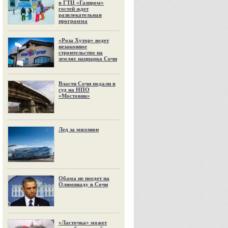
в ГТЦ «Газпром»
гостей ждет
развлекательная
программа
«Роза Хутор» ведет
незаконное
строительство на
землях нацпарка Сочи
Власти Сочи подали в
суд на НПО
«Мостовик»
Лед за миллион
Обама не поедет на
Олимпиаду в Сочи
«Ласточка» может