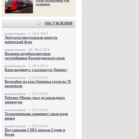
стать бесплатной для
сочинцев
ОБСУЖДЕНИЯ
комментариев - 1, 16-6-2014
Депутаты предложили вернуть
имперский флаг
комментариев - 10, 28-4-2014
Названы недобросовестные
застройщики Краснодарского края
комментариев - 1, 28-4-2014
Киев выдвинул ультиматум Донецку
комментариев - 2, 13-4-2014
Водозабор на реке Бешенка готов на 70
процентов
комментариев - 1, 29-3-2014
Рейтинг Обамы упал до рекордного
минимума
комментариев - 1, 29-3-2014
Толоконникова защищает зеков ради
пиара
комментариев - 1, 29-3-2014
Под санкции США попали Сечин и
Козак