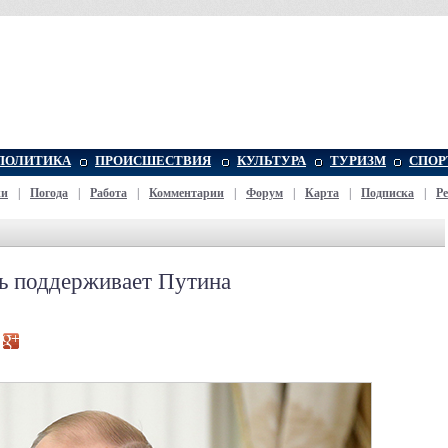
ПОЛИТИКА
ПРОИСШЕСТВИЯ
КУЛЬТУРА
ТУРИЗМ
СПОР
жи
|
Погода
|
Работа
|
Комментарии
|
Форум
|
Карта
|
Подписка
|
Р
рь поддерживает Путина