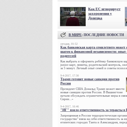
Как ЕС игнорирует
захоронения у
Донецка
В МИРЕ
: ПОСЛЕДНИЕ НОВОСТИ
сегодня, 01:52
Как банковская карта семилетнего может 
шагом к финансовой независимости: опыт
родителей
Как выбрать и оформить ребёнку банковскую кар
junior-карт, лимиты, родительский контроль, о
за 5 минут. Личный опыт семей и советы психол
9-4-2017, 17:30
Трамп готовит новые санкции против
России
Президент США Дональд Трамп может ввести
новые санкции против России. В Вашингтоне
начали обсуждать ограничительные меры в связ
Сирии...»
9-4-2017, 16:46
"ИГ" взяло ответственность за теракты в 
Запрещенная в России террористическая органи
государство" взяла на себя ответственность за в
египетских городах Танта и Александрия, переда