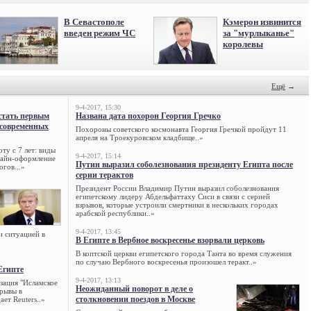
В Севастополе
Кэмерон извинится
введен режим ЧС
за "мурлыканье"
королевы
Ещё
→
9-4-2017, 15:30
стать первым
Названа дата похорон Георгия Гречко
 современных
Похороны советского космонавта Георгия Гречкой пройдут 11
апреля на Троекуровском кладбище..»
ту с 7 лет: виды
9-4-2017, 15:14
нлайн-оформление
Путин выразил соболезнования президенту Египта после
огов...»
серии терактов
Президент России Владимир Путин выразил соболезнования
египетскому лидеру Абдельфаттаху Сиси в связи с серией
взрывов, которые устроили смертники в нескольких городах
арабской республики..»
9-4-2017, 13:45
и ситуацией в
В Египте в Вербное воскресенье взорвали церковь
В коптской церкви египетского города Танта во время служения
по случаю Вербного воскресенья произошел теракт..»
Египте
9-4-2017, 13:13
зация "Исламское
Неожиданный поворот в деле о
зрывы в
столкновении поездов в Москве
ет Reuters..»