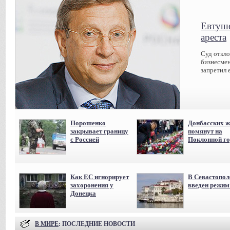
Евтуше
ареста
Суд откл
бизнесмен
запретил 
Порошенко
Донбасских ж
закрывает границу
помянут на
с Россией
Поклонной го
Как ЕС игнорирует
В Севастопол
захоронения у
введен режи
Донецка
В МИРЕ
: ПОСЛЕДНИЕ НОВОСТИ