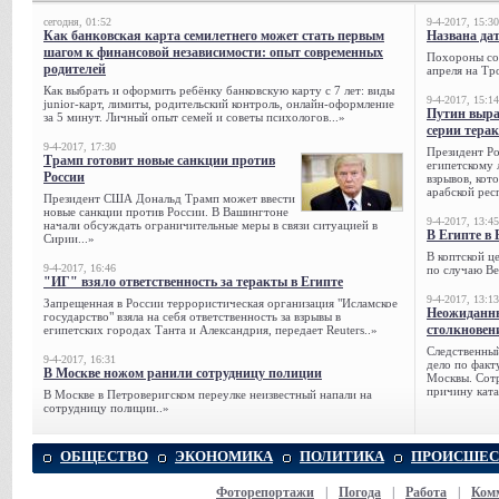
сегодня, 01:52
9-4-2017, 15:30
Как банковская карта семилетнего может стать первым
Названа да
шагом к финансовой независимости: опыт современных
Похороны сов
родителей
апреля на Тр
Как выбрать и оформить ребёнку банковскую карту с 7 лет: виды
9-4-2017, 15:14
junior-карт, лимиты, родительский контроль, онлайн-оформление
Путин выра
за 5 минут. Личный опыт семей и советы психологов...»
серии тера
9-4-2017, 17:30
Президент Р
Трамп готовит новые санкции против
египетскому 
России
взрывов, кот
арабской рес
Президент США Дональд Трамп может ввести
новые санкции против России. В Вашингтоне
9-4-2017, 13:45
начали обсуждать ограничительные меры в связи ситуацией в
В Египте в 
Сирии...»
В коптской ц
9-4-2017, 16:46
по случаю Ве
"ИГ" взяло ответственность за теракты в Египте
9-4-2017, 13:13
Запрещенная в России террористическая организация "Исламское
Неожиданны
государство" взяла на себя ответственность за взрывы в
столкновен
египетских городах Танта и Александрия, передает Reuters..»
Следственный
9-4-2017, 16:31
дело по факт
В Москве ножом ранили сотрудницу полиции
Москвы. Сотр
причину ката
В Москве в Петроверигском переулке неизвестный напали на
сотрудницу полиции..»
ОБЩЕСТВО
ЭКОНОМИКА
ПОЛИТИКА
ПРОИСШЕС
Фоторепортажи
|
Погода
|
Работа
|
Ком