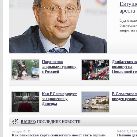
Евтуше
ареста
Суд откл
бизнесмен
запретил 
Порошенко
Донбасских ж
закрывает границу
помянут на
с Россией
Поклонной го
Как ЕС игнорирует
В Севастопол
захоронения у
введен режи
Донецка
В МИРЕ
: ПОСЛЕДНИЕ НОВОСТИ
сегодня, 01:52
9-4-2017, 15:30
Как банковская карта семилетнего может стать первым
Названа да