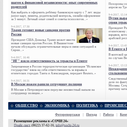
шагом к финансовой независимости: опыт современных
Похороны сов
родителей
апреля на Тр
Как выбрать и оформить ребёнку банковскую карту с 7 лет: виды
9-4-2017, 15:14
junior-карт, лимиты, родительский контроль, онлайн-оформление
Путин выра
за 5 минут. Личный опыт семей и советы психологов...»
серии тера
9-4-2017, 17:30
Президент Р
Трамп готовит новые санкции против
египетскому 
России
взрывов, кот
арабской рес
Президент США Дональд Трамп может ввести
новые санкции против России. В Вашингтоне
9-4-2017, 13:45
начали обсуждать ограничительные меры в связи ситуацией в
В Египте в 
Сирии...»
В коптской ц
9-4-2017, 16:46
по случаю Ве
"ИГ" взяло ответственность за теракты в Египте
9-4-2017, 13:13
Запрещенная в России террористическая организация "Исламское
Неожиданны
государство" взяла на себя ответственность за взрывы в
столкновен
египетских городах Танта и Александрия, передает Reuters..»
Следственный
9-4-2017, 16:31
дело по факт
В Москве ножом ранили сотрудницу полиции
Москвы. Сотр
причину ката
В Москве в Петроверигском переулке неизвестный напали на
сотрудницу полиции..»
ОБЩЕСТВО
ЭКОНОМИКА
ПОЛИТИКА
ПРОИСШЕС
Фоторепортажи
|
Погода
|
Работа
|
Ком
Размещение рекламы в «СОЧИ 24»
Прайс-лист
, (8622) 37-62-16,
info@sochi-24.ru