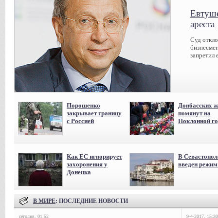
Евтуше
ареста
Суд откл
бизнесмен
запретил 
Порошенко
Донбасских ж
закрывает границу
помянут на
с Россией
Поклонной го
Как ЕС игнорирует
В Севастопол
захоронения у
введен режи
Донецка
В МИРЕ
: ПОСЛЕДНИЕ НОВОСТИ
сегодня, 01:52
9-4-2017, 15:30