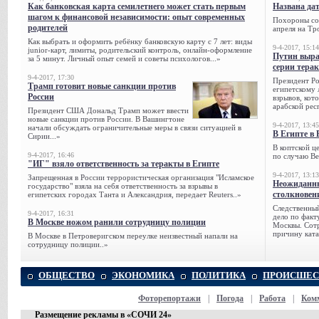
Как банковская карта семилетнего может стать первым
Названа да
шагом к финансовой независимости: опыт современных
Похороны сов
родителей
апреля на Тр
Как выбрать и оформить ребёнку банковскую карту с 7 лет: виды
9-4-2017, 15:14
junior-карт, лимиты, родительский контроль, онлайн-оформление
Путин выра
за 5 минут. Личный опыт семей и советы психологов...»
серии тера
9-4-2017, 17:30
Президент Р
Трамп готовит новые санкции против
египетскому 
России
взрывов, кот
арабской рес
Президент США Дональд Трамп может ввести
новые санкции против России. В Вашингтоне
9-4-2017, 13:45
начали обсуждать ограничительные меры в связи ситуацией в
В Египте в 
Сирии...»
В коптской ц
9-4-2017, 16:46
по случаю Ве
"ИГ" взяло ответственность за теракты в Египте
9-4-2017, 13:13
Запрещенная в России террористическая организация "Исламское
Неожиданны
государство" взяла на себя ответственность за взрывы в
столкновен
египетских городах Танта и Александрия, передает Reuters..»
Следственный
9-4-2017, 16:31
дело по факт
В Москве ножом ранили сотрудницу полиции
Москвы. Сотр
причину ката
В Москве в Петроверигском переулке неизвестный напали на
сотрудницу полиции..»
ОБЩЕСТВО
ЭКОНОМИКА
ПОЛИТИКА
ПРОИСШЕС
Фоторепортажи
|
Погода
|
Работа
|
Ком
Размещение рекламы в «СОЧИ 24»