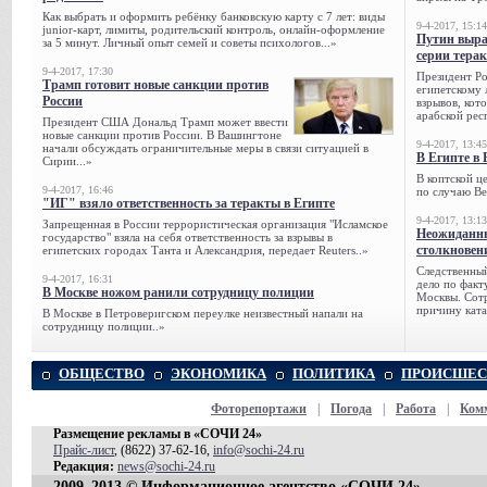
Как выбрать и оформить ребёнку банковскую карту с 7 лет: виды
9-4-2017, 15:14
junior-карт, лимиты, родительский контроль, онлайн-оформление
Путин выра
за 5 минут. Личный опыт семей и советы психологов...»
серии тера
9-4-2017, 17:30
Президент Р
Трамп готовит новые санкции против
египетскому 
России
взрывов, кот
арабской рес
Президент США Дональд Трамп может ввести
новые санкции против России. В Вашингтоне
9-4-2017, 13:45
начали обсуждать ограничительные меры в связи ситуацией в
В Египте в 
Сирии...»
В коптской ц
9-4-2017, 16:46
по случаю Ве
"ИГ" взяло ответственность за теракты в Египте
9-4-2017, 13:13
Запрещенная в России террористическая организация "Исламское
Неожиданны
государство" взяла на себя ответственность за взрывы в
столкновен
египетских городах Танта и Александрия, передает Reuters..»
Следственный
9-4-2017, 16:31
дело по факт
В Москве ножом ранили сотрудницу полиции
Москвы. Сотр
причину ката
В Москве в Петроверигском переулке неизвестный напали на
сотрудницу полиции..»
ОБЩЕСТВО
ЭКОНОМИКА
ПОЛИТИКА
ПРОИСШЕС
Фоторепортажи
|
Погода
|
Работа
|
Ком
Размещение рекламы в «СОЧИ 24»
Прайс-лист
, (8622) 37-62-16,
info@sochi-24.ru
Редакция:
news@sochi-24.ru
2009–2013 © Информационное агентство «СОЧИ 24»