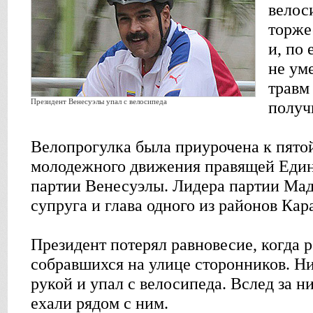
велос
торже
и, по
не ум
травм 
Президент Венесуэлы упал с велосипеда
получ
Велопрогулка была приурочена к пято
молодежного движения правящей Един
партии Венесуэлы. Лидера партии Мад
супруга и глава одного из районов Кар
Президент потерял равновесие, когда 
собравшихся на улице сторонников. Н
рукой и упал с велосипеда. Вслед за ни
ехали рядом с ним.