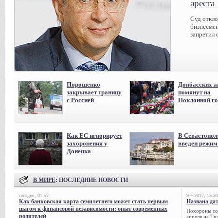
ареста
Суд откл
бизнесмен
запретил 
Порошенко
Донбасских ж
закрывает границу
помянут на
с Россией
Поклонной го
Как ЕС игнорирует
В Севастопол
захоронения у
введен режи
Донецка
В МИРЕ
: ПОСЛЕДНИЕ НОВОСТИ
сегодня, 01:52
9-4-2017, 15:30
Как банковская карта семилетнего может стать первым
Названа да
шагом к финансовой независимости: опыт современных
Похороны сов
родителей
апреля на Тр