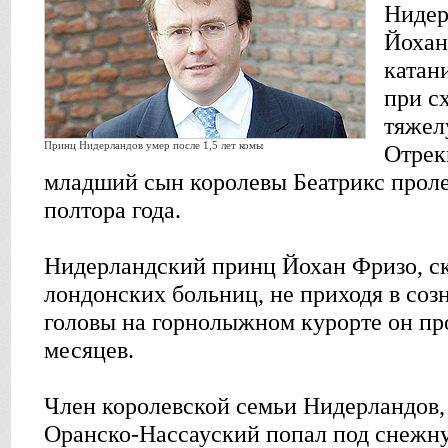
Нидер
Йохан
катан
при с
тяжел
Принц Нидерландов умер после 1,5 лет комы
Отрек
младший сын королевы Беатрикс проле
полтора года.
Нидерландский принц Йохан Фризо, ск
лондонских больниц, не приходя в соз
головы на горнолыжном курорте он пр
месяцев.
Член королевской семьи Нидерландов,
Оранско-Нассауский попал под снежну