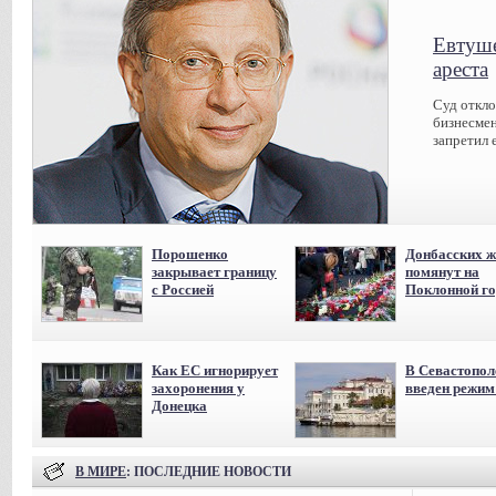
Евтуше
ареста
Суд откл
бизнесмен
запретил 
Порошенко
Донбасских ж
закрывает границу
помянут на
с Россией
Поклонной го
Как ЕС игнорирует
В Севастопол
захоронения у
введен режи
Донецка
В МИРЕ
: ПОСЛЕДНИЕ НОВОСТИ