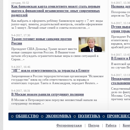
сегодня, 01:52
9-4-2017, 15:30
Как банковская карта семилетнего может стать первым
Названа да
шагом к финансовой независимости: опыт современных
Похороны сов
родителей
апреля на Тр
Как выбрать и оформить ребёнку банковскую карту с 7 лет: виды
9-4-2017, 15:14
junior-карт, лимиты, родительский контроль, онлайн-оформление
Путин выра
за 5 минут. Личный опыт семей и советы психологов...»
серии тера
9-4-2017, 17:30
Президент Р
Трамп готовит новые санкции против
египетскому 
России
взрывов, кот
арабской рес
Президент США Дональд Трамп может ввести
новые санкции против России. В Вашингтоне
9-4-2017, 13:45
начали обсуждать ограничительные меры в связи ситуацией в
В Египте в 
Сирии...»
В коптской ц
9-4-2017, 16:46
по случаю Ве
"ИГ" взяло ответственность за теракты в Египте
9-4-2017, 13:13
Запрещенная в России террористическая организация "Исламское
Неожиданны
государство" взяла на себя ответственность за взрывы в
столкновен
египетских городах Танта и Александрия, передает Reuters..»
Следственный
9-4-2017, 16:31
дело по факт
В Москве ножом ранили сотрудницу полиции
Москвы. Сотр
причину ката
В Москве в Петроверигском переулке неизвестный напали на
сотрудницу полиции..»
ОБЩЕСТВО
ЭКОНОМИКА
ПОЛИТИКА
ПРОИСШЕС
Фоторепортажи
|
Погода
|
Работа
|
Ком