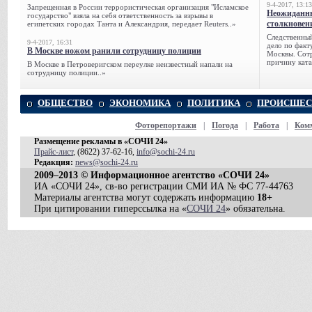
9-4-2017, 13:13
Запрещенная в России террористическая организация "Исламское
Неожиданны
государство" взяла на себя ответственность за взрывы в
столкновен
египетских городах Танта и Александрия, передает Reuters..»
Следственный
9-4-2017, 16:31
дело по факт
В Москве ножом ранили сотрудницу полиции
Москвы. Сотр
причину ката
В Москве в Петроверигском переулке неизвестный напали на
сотрудницу полиции..»
ОБЩЕСТВО
ЭКОНОМИКА
ПОЛИТИКА
ПРОИСШЕС
Фоторепортажи
|
Погода
|
Работа
|
Ком
Размещение рекламы в «СОЧИ 24»
Прайс-лист
, (8622) 37-62-16,
info@sochi-24.ru
Редакция:
news@sochi-24.ru
2009–2013 © Информационное агентство «СОЧИ 24»
ИА «СОЧИ 24», св-во регистрации СМИ ИА № ФС 77-44763
Материалы агентства могут содержать информацию
18+
При цитировании гиперссылка на «
СОЧИ 24
» обязательна.