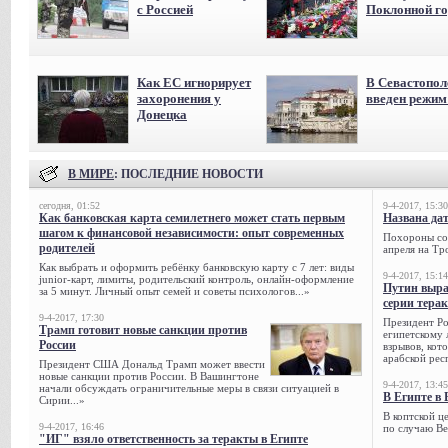
с Россией
Поклонной го
Как ЕС игнорирует
В Севастопол
захоронения у
введен режи
Донецка
В МИРЕ
: ПОСЛЕДНИЕ НОВОСТИ
сегодня, 01:52
9-4-2017, 15:30
Как банковская карта семилетнего может стать первым
Названа да
шагом к финансовой независимости: опыт современных
Похороны сов
родителей
апреля на Тр
Как выбрать и оформить ребёнку банковскую карту с 7 лет: виды
9-4-2017, 15:14
junior-карт, лимиты, родительский контроль, онлайн-оформление
Путин выра
за 5 минут. Личный опыт семей и советы психологов...»
серии тера
9-4-2017, 17:30
Президент Р
Трамп готовит новые санкции против
египетскому 
России
взрывов, кот
арабской рес
Президент США Дональд Трамп может ввести
новые санкции против России. В Вашингтоне
9-4-2017, 13:45
начали обсуждать ограничительные меры в связи ситуацией в
В Египте в 
Сирии...»
В коптской ц
9-4-2017, 16:46
по случаю Ве
"ИГ" взяло ответственность за теракты в Египте