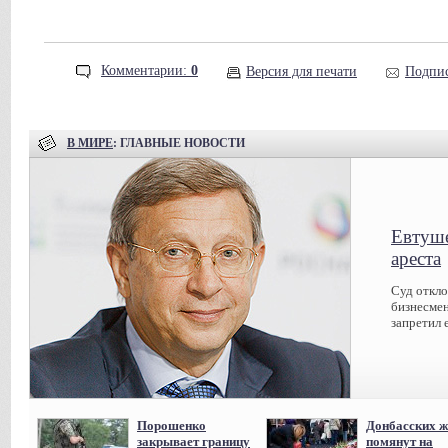
Комментарии:
0
Версия для печати
Подпис
В МИРЕ
: ГЛАВНЫЕ НОВОСТИ
Евтуше
ареста
Суд откл
бизнесмен
запретил 
Порошенко
Донбасских ж
закрывает границу
помянут на