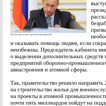
высту
прези
расск
безра
призв
Путин выступил против увольнений
необо
и оказывать помощь людям, если сокр
неизбежны. Председатель кабинета ми
о выделении дополнительных средств 
предприятий оборонно-промышленного
авиастроения и атомной сферы.
Так, правительство решило направить 
на строительство жилья для военнослу
на проекты в атомной промышленности
почти пять миллиардов пойдут на под