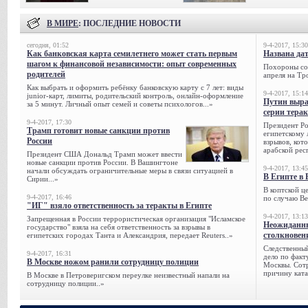
В МИРЕ
: ПОСЛЕДНИЕ НОВОСТИ
сегодня, 01:52
9-4-2017, 15:30
Как банковская карта семилетнего может стать первым
Названа да
шагом к финансовой независимости: опыт современных
Похороны сов
родителей
апреля на Тр
Как выбрать и оформить ребёнку банковскую карту с 7 лет: виды
9-4-2017, 15:14
junior-карт, лимиты, родительский контроль, онлайн-оформление
Путин выра
за 5 минут. Личный опыт семей и советы психологов...»
серии тера
9-4-2017, 17:30
Президент Р
Трамп готовит новые санкции против
египетскому 
России
взрывов, кот
арабской рес
Президент США Дональд Трамп может ввести
новые санкции против России. В Вашингтоне
9-4-2017, 13:45
начали обсуждать ограничительные меры в связи ситуацией в
В Египте в 
Сирии...»
В коптской ц
9-4-2017, 16:46
по случаю Ве
"ИГ" взяло ответственность за теракты в Египте
9-4-2017, 13:13
Запрещенная в России террористическая организация "Исламское
Неожиданны
государство" взяла на себя ответственность за взрывы в
столкновен
египетских городах Танта и Александрия, передает Reuters..»
Следственный
9-4-2017, 16:31
дело по факт
В Москве ножом ранили сотрудницу полиции
Москвы. Сотр
причину ката
В Москве в Петроверигском переулке неизвестный напали на
сотрудницу полиции..»