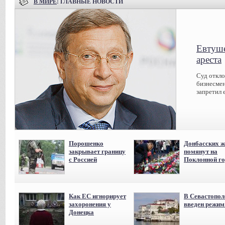
В МИРЕ
: ГЛАВНЫЕ НОВОСТИ
Евтуше
ареста
Суд откл
бизнесмен
запретил 
Порошенко
Донбасских ж
закрывает границу
помянут на
с Россией
Поклонной го
Как ЕС игнорирует
В Севастопол
захоронения у
введен режи
Донецка