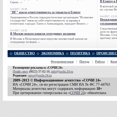
В Египте в 
Сирии...»
В коптской ц
9-4-2017, 16:46
по случаю Ве
"ИГ" взяло ответственность за теракты в Египте
9-4-2017, 13:13
Запрещенная в России террористическая организация "Исламское
Неожиданны
государство" взяла на себя ответственность за взрывы в
столкновен
египетских городах Танта и Александрия, передает Reuters..»
Следственный
9-4-2017, 16:31
дело по факт
В Москве ножом ранили сотрудницу полиции
Москвы. Сотр
причину ката
В Москве в Петроверигском переулке неизвестный напали на
сотрудницу полиции..»
ОБЩЕСТВО
ЭКОНОМИКА
ПОЛИТИКА
ПРОИСШЕС
Фоторепортажи
|
Погода
|
Работа
|
Ком
Размещение рекламы в «СОЧИ 24»
Прайс-лист
, (8622) 37-62-16,
info@sochi-24.ru
Редакция:
news@sochi-24.ru
2009–2013 © Информационное агентство «СОЧИ 24»
ИА «СОЧИ 24», св-во регистрации СМИ ИА № ФС 77-44763
Материалы агентства могут содержать информацию
18+
При цитировании гиперссылка на «
СОЧИ 24
» обязательна.