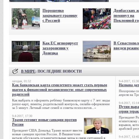
Порошенко
Донбасских ж
закрывает границу
помянут на
с Россией
Поклонной го
Как ЕС игнорирует
В Севастопол
захоронения у
введен режи
Донецка
В МИРЕ
: ПОСЛЕДНИЕ НОВОСТИ
сегодня, 01:52
9-4-2017, 15:30
Как банковская карта семилетнего может стать первым
Названа да
шагом к финансовой независимости: опыт современных
Похороны сов
родителей
апреля на Тр
Как выбрать и оформить ребёнку банковскую карту с 7 лет: виды
9-4-2017, 15:14
junior-карт, лимиты, родительский контроль, онлайн-оформление
Путин выра
за 5 минут. Личный опыт семей и советы психологов...»
серии тера
9-4-2017, 17:30
Президент Р
Трамп готовит новые санкции против
египетскому 
России
взрывов, кот
арабской рес
Президент США Дональд Трамп может ввести
новые санкции против России. В Вашингтоне
9-4-2017, 13:45
начали обсуждать ограничительные меры в связи ситуацией в